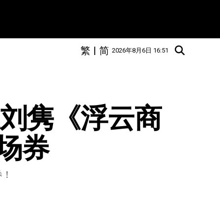
繁
|
简
2026年8月6日 16:51
】送刘隽《浮云商
场券
券！