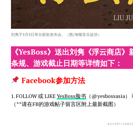
刘隽于3月3日举办新歌发布会。（图/海螺音乐提供）
《YesBoss》送出刘隽《浮云商店
条规、游戏截止日期等详情如下：
Facebook参加方法
1. FOLLOW 或 LIKE
YesBoss脸书
（@yesbossasia）
（**请在FB的游戏帖子留言区附上最新截图）
ADVERTISEME