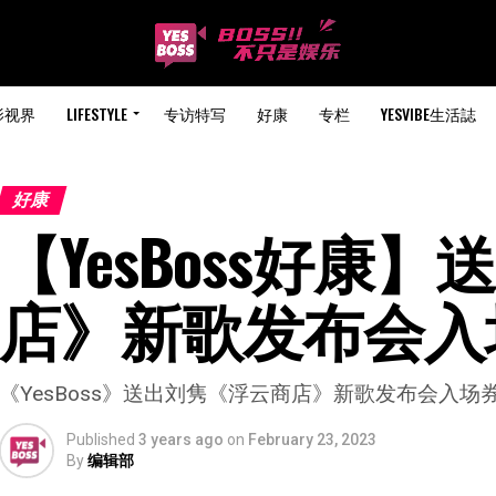
影视界
LIFESTYLE
专访特写
好康
专栏
YESVIBE生活誌
好康
【YesBoss好康
店》新歌发布会入
《YesBoss》送出刘隽《浮云商店》新歌发布会入场
Published
3 years ago
on
February 23, 2023
By
编辑部