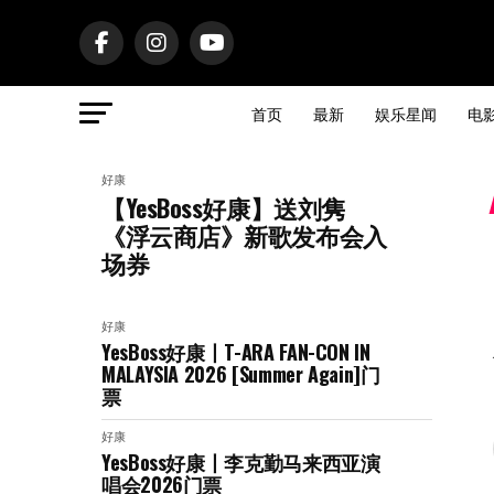
首页
最新
娱乐星闻
电
好康
【YesBoss好康】送刘隽
《浮云商店》新歌发布会入
场券
好康
YesBoss好康丨T-ARA FAN-CON IN
MALAYSIA 2026 [Summer Again]门
票
好康
YesBoss好康丨李克勤马来西亚演
唱会2026门票