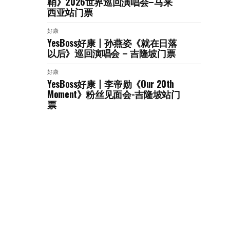
鞘》2026世界巡回演唱会–马来
西亚站门票
好康
YesBoss好康丨孙燕姿《就在日落
以后》巡回演唱会 – 吉隆坡门票
好康
YesBoss好康丨李帝勋《Our 20th
Moment》粉丝见面会-吉隆坡站门
票