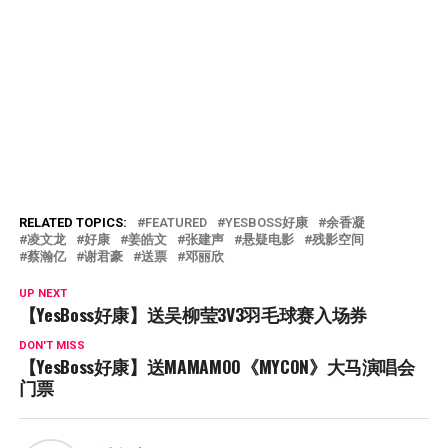
RELATED TOPICS:
FEATURED
YESBOSS好康
余香凝
凌文龙
好康
姜皓文
张建声
悬疑电影
残影空间
蔡瀚亿
谢君豪
送票
邓丽欣
UP NEXT
【YesBoss好康】送吴柳莹3V3羽毛球赛入场券
DON'T MISS
【YesBoss好康】送MAMAMOO《MYCON》大马演唱会
门票