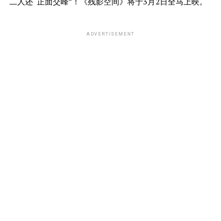
二人还“正面交峰”！《残影空间》将于3月2日全马上映。
ADVERTISEMENT