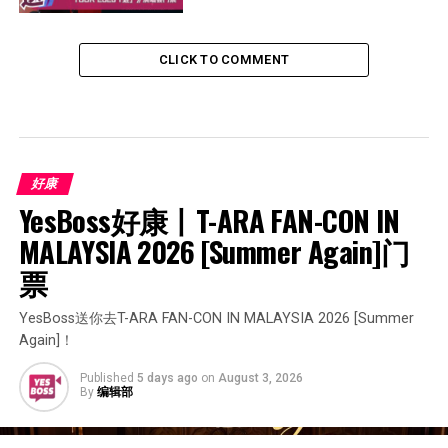
CLICK TO COMMENT
好康
YesBoss好康丨T-ARA FAN-CON IN 
MALAYSIA 2026 [Summer Again]门
票
YesBoss送你去T-ARA FAN-CON IN MALAYSIA 2026 [Summer
Again]！
Published
5 days ago
on
August 3, 2026
By
编辑部