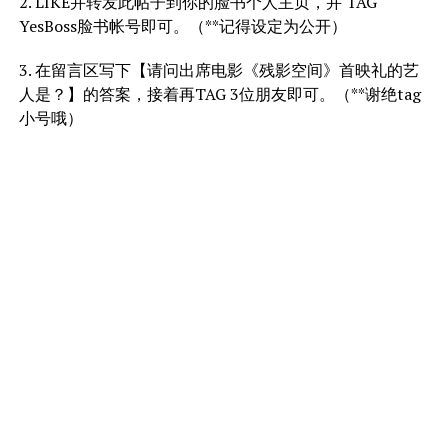
2. LIKE并转发此帖子到你的脸书个人主页，并 TAG
YesBoss脸书帐号即可。（**记得设定为公开）
3. 在留言区写下【请问出席电影《残影空间》首映礼的艺
人是？】的答案，接着再TAG 3位朋友即可。（**谢绝tag
小号哦）