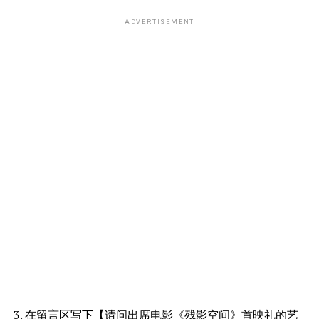
ADVERTISEMENT
3. 在留言区写下【请问出席电影《残影空间》首映礼的艺