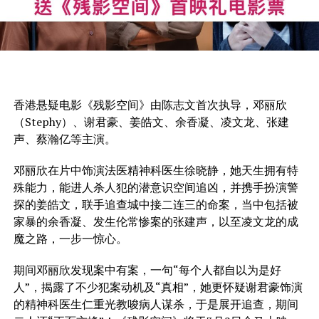
香港悬疑电影《残影空间》由陈志文首次执导，邓丽欣
（Stephy）、谢君豪、姜皓文、余香凝、凌文龙、张建
声、蔡瀚亿等主演。
邓丽欣在片中饰演法医精神科医生徐晓静，她天生拥有特
殊能力，能进人杀人犯的潜意识空间追凶，并携手扮演警
探的姜皓文，联手追查城中接二连三的命案，当中包括被
家暴的余香凝、发生伦常惨案的张建声，以至凌文龙的成
魔之路，一步一惊心。
期间邓丽欣发现案中有案，一句“每个人都自以为是好
人”，揭露了不少犯案动机及“真相”，她更怀疑谢君豪饰演
的精神科医生仁重光教唆病人谋杀，于是展开追查，期间