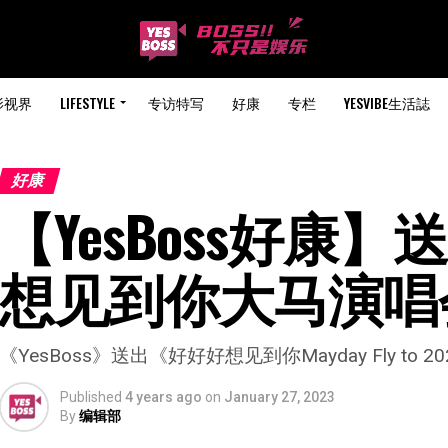
影视界
LIFESTYLE
专访特写
好康
专栏
YESVIBE生活誌
好康
【YesBoss好康
想见到你大马演唱
《YesBoss》送出《好好好想见到你Mayday Fly t
Published
4 years ago
on
January 27, 2023
By
编辑部