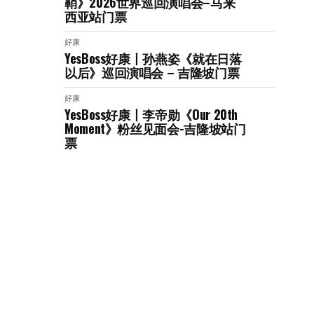
鞘》2026世界巡回演唱会–马来
西亚站门票
好康
YesBoss好康丨孙燕姿《就在日落
以后》巡回演唱会 – 吉隆坡门票
好康
YesBoss好康丨李帝勋《Our 20th
Moment》粉丝见面会-吉隆坡站门
票