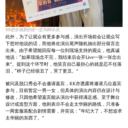
KK把全场票价统一定为88令吉。
此外，为了让观众有更多参与感，演出开场前会让观众写
下想对他说的话，而他将在演出尾声随机抽出部分留言念
出来。由于希望能回应每一位到现场支持的观众，他真诚
地说：“如果现场念不完，我结束后会开Live一张一张念出
来”。提到这个环节时，他笑言自己最担心的就是忍不住落
泪，“样子已经很丑了，哭了更丑。”
被问及脱口秀会不会邀请嘉宾，KK亦透露将邀请几位嘉宾
参与，目前暂定一男一女，但具体的演出内容仍在设计与
修改，只因他希望嘉宾能从演出中获得满足感。至于舞台
设计或造型方面，他则表示不会走太华丽的路线，只准备
一两套服装配合剧情需要，并笑说：“年纪大了，不想追求
太华丽的东西了。”