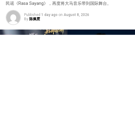
民谣《Rasa Sayang》，再度将大马音乐带到国际舞台。
Published
1 day ago
on
August 8, 2026
By
陈佩霓
中国音乐竞技节目《歌手2026》于7日迎来备受瞩目的总
决赛“歌王之战”，本场赛制共分为“帮唱排位赛”和“独唱排
位赛”，并综合两轮成绩和月度赛赢得的加权值，选出本季