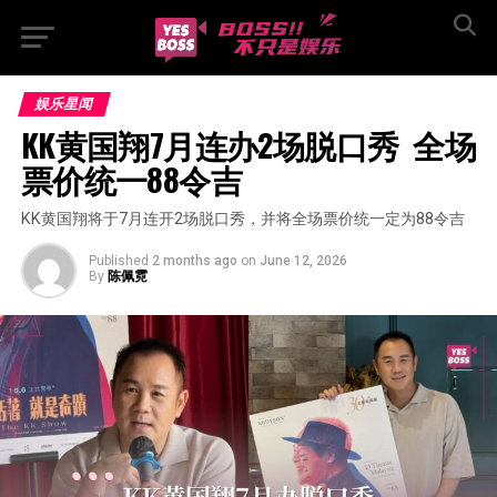
娱乐星闻
KK黄国翔7月连办2场脱口秀  全场
票价统一88令吉
KK黄国翔将于7月连开2场脱口秀，并将全场票价统一定为88令吉
Published
2 months ago
on
June 12, 2026
By
陈佩霓