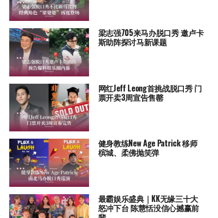
梁志强705来马办脱口秀 邀卢卡
斯助阵探讨马新课题
网红Jeff Leong首挑战脱口秀 门
票开卖3周宣告售罄
健身教练New Age Patrick 移师
槟城、柔佛抛笑弹
最霸娱乐盛典｜KK无缘三十大
怒冲下台 陈慧恬没信心撼赢前
辈