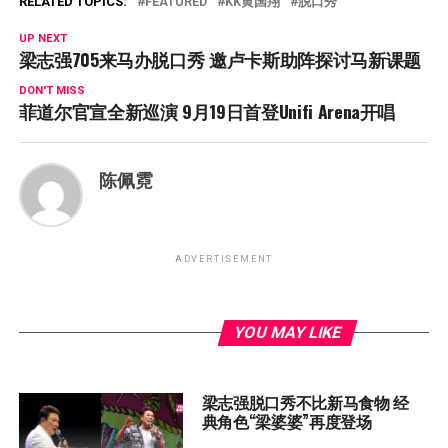
RELATED TOPICS:
FEATURED
KK黄国翔
脱口秀
UP NEXT
梁志强705来马办脱口秀 邀卢卡斯助阵探讨马新课题
DON'T MISS
菲道尔官宣全新巡演 9月19日首登Unifi Arena开唱
陈佩霓
ADVERTISEMENT
YOU MAY LIKE
梁志强脱口秀不比新马食物 经
典角色“梁婆婆”再度登场