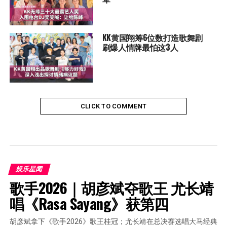
KK黄国翔筹6位数打造歌舞剧
刷爆人情牌最怕这3人
CLICK TO COMMENT
娱乐星闻
歌手2026｜胡彦斌夺歌王 尤长靖
唱《Rasa Sayang》获第四
胡彦斌拿下《歌手2026》歌王桂冠；尤长靖在总决赛选唱大马经典