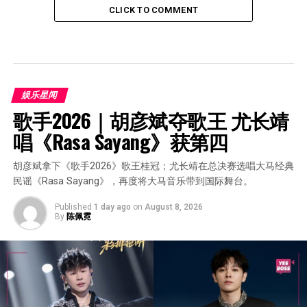
CLICK TO COMMENT
娱乐星闻
歌手2026｜胡彦斌夺歌王 尤长靖
唱《Rasa Sayang》获第四
胡彦斌拿下《歌手2026》歌王桂冠；尤长靖在总决赛选唱大马经典
民谣《Rasa Sayang》，再度将大马音乐带到国际舞台。
Published
1 day ago
on
August 8, 2026
By
陈佩霓