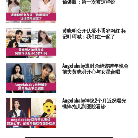
佰傻眼：第一次被这样说
黄晓明公开认爱小15岁网红 标
记叶珂喊：我们在一起了
Angelababy遭封杀绝迹跨年晚会
前夫黄晓明开心与女星合唱
Angelababy神隐2个月近况曝光
憔悴抱儿到医院看诊