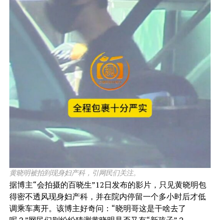
黄晓明被拍到现身妇产科，引网民们关注。
据博主“会拍摄的百晓生”12日发布的影片，只见黄晓明包
得密不透风现身妇产科，并在院内停留一个多小时后才低
调乘车离开。该博主好奇问：“晓明哥这是干啥去了
呢？”网民们则纷纷猜测黄晓明是否又有“新孩子”？