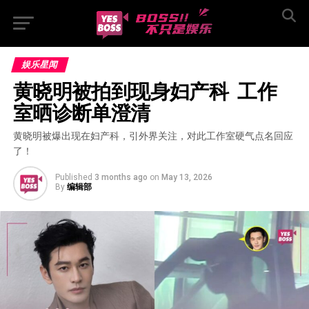
娱乐星闻
黄晓明被拍到现身妇产科  工作
室晒诊断单澄清
黄晓明被爆出现在妇产科，引外界关注，对此工作室硬气点名回应
了！
Published
3 months ago
on
May 13, 2026
By
编辑部