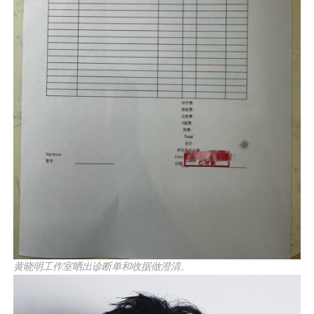
黄晓明工作室晒出诊断单和收据做澄清。