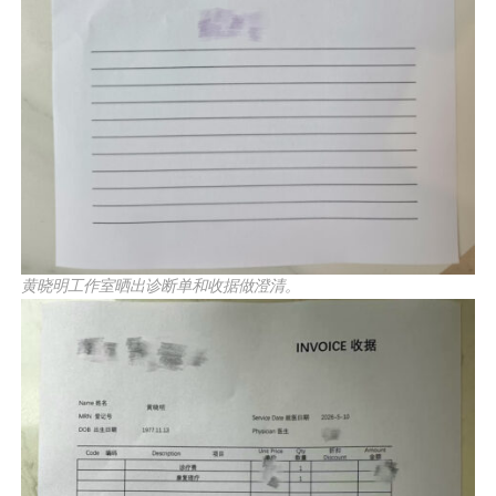
黄晓明工作室晒出诊断单和收据做澄清。