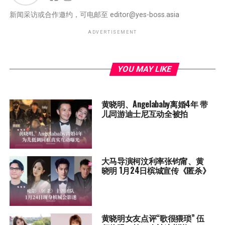
新闻采访或合作邀约，可电邮至
editor@yes-boss.asia
ADVERTISEMENT
YOU MAY LIKE
黄晓明、Angelababy离婚4年 带
儿同游迪士尼互动全被拍
大马导演柯汶利率张钧甯、黄
晓明 1月24日槟城宣传《匿杀》
黄晓明女友点评“歌很猥琐” 伍