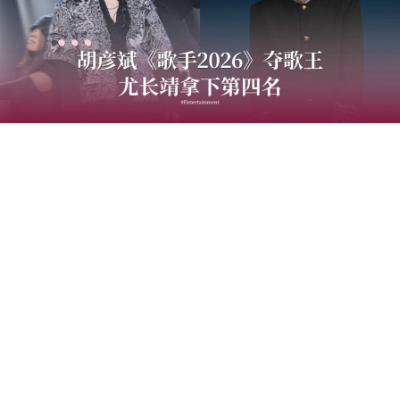
中国音乐竞技节目《歌手2026》于7日迎来备受瞩目的总
决赛“歌王之战”，本场赛制共分为“帮唱排位赛”和“独唱排
位赛”，并综合两轮成绩和月度赛赢得的加权值，选出本季
歌王。最终，胡彦斌以加权后28.88%总得票率，斩获本
季“歌王”桂冠；齐豫以15.98%得票率锁定亚军；万妮达以
15.14%摘得季军，而大马歌手尤长靖则以第四名14.65%得
票率圆满收官。