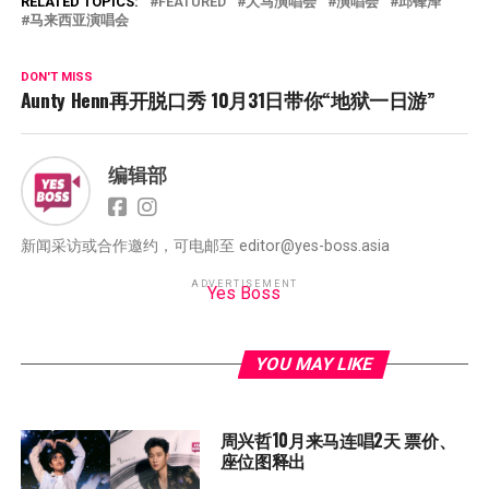
RELATED TOPICS:
FEATURED
大马演唱会
演唱会
邱锋泽
马来西亚演唱会
DON'T MISS
Aunty Henn再开脱口秀 10月31日带你“地狱一日游”
编辑部
新闻采访或合作邀约，可电邮至 editor@yes-boss.asia
ADVERTISEMENT
Yes Boss
YOU MAY LIKE
周兴哲10月来马连唱2天 票价、
座位图释出