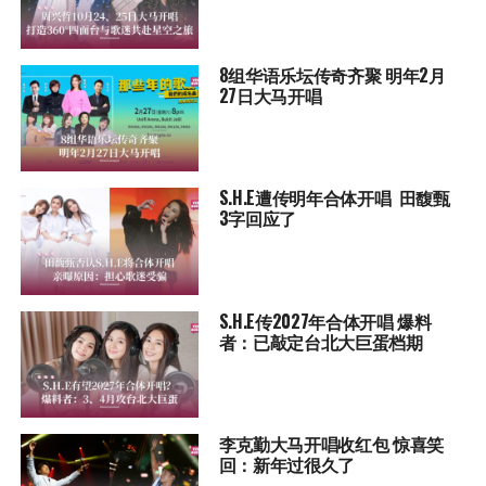
8组华语乐坛传奇⻬聚 明年2月
27日大马开唱
S.H.E遭传明年合体开唱 田馥甄
3字回应了
S.H.E传2027年合体开唱 爆料
者：已敲定台北大巨蛋档期
李克勤大马开唱收红包 惊喜笑
回：新年过很久了