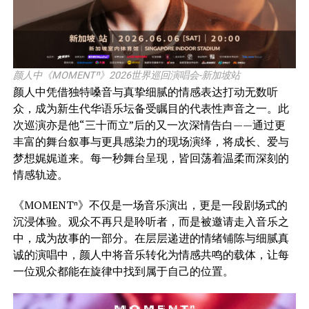
颜人中《MOMENTⁿ》2026世界巡回演唱会-新加坡站
颜人中凭借独特嗓音与真挚细腻的情感表达打动无数听
众，成为新生代华语乐坛备受瞩目的代表性声音之一。此
次巡演亦是他“三十而立”后的又一次深情告白——通过更
丰富的舞台叙事与更具感染力的现场演绎，将成长、爱与
梦想娓娓道来。每一秒舞台呈现，皆回荡着温柔而深刻的
情感轨迹。
《MOMENTⁿ》不仅是一场音乐演出，更是一段剧场式的
沉浸体验。观众不再只是聆听者，而是被邀请走入音乐之
中，成为故事的一部分。在层层递进的情绪铺陈与细腻真
诚的演唱中，颜人中将音乐转化为情感共鸣的载体，让每
一位观众都能在旋律中找到属于自己的位置。