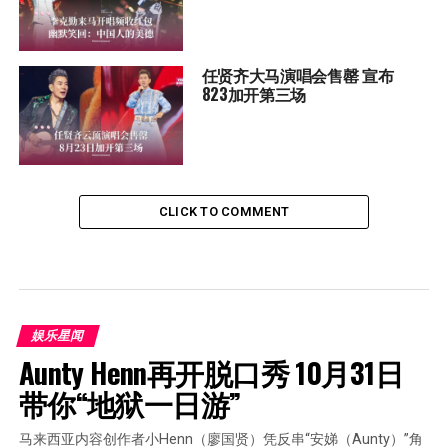
任贤齐大马演唱会售罄 宣布
823加开第三场
CLICK TO COMMENT
娱乐星闻
Aunty Henn再开脱口秀 10月31日
带你“地狱一日游”
马来西亚内容创作者小Henn（廖国贤）凭反串“安娣（Aunty）”角