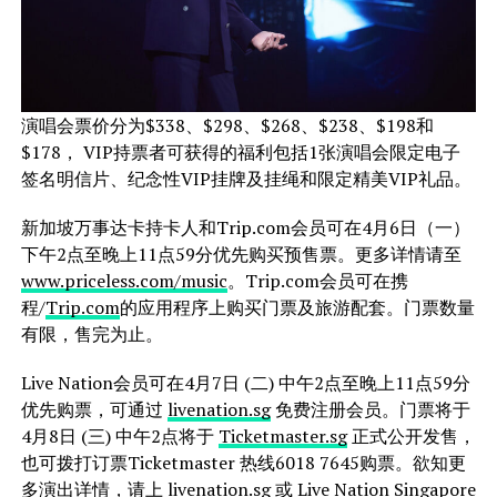
演唱会票价分为$338、$298、$268、$238、$198和
$178， VIP持票者可获得的福利包括1张演唱会限定电子
签名明信片、纪念性VIP挂牌及挂绳和限定精美VIP礼品。
新加坡万事达卡持卡人和Trip.com会员可在4月6日（一）
下午2点至晚上11点59分优先购买预售票。更多详情请至
www.priceless.com/music
。Trip.com会员可在携
程/
Trip.com
的应用程序上购买门票及旅游配套。门票数量
有限，售完为止。
Live Nation会员可在4月7日 (二) 中午2点至晚上11点59分
优先购票，可通过
livenation.sg
免费注册会员。门票将于
4月8日 (三) 中午2点将于
Ticketmaster.sg
正式公开发售，
也可拨打订票Ticketmaster 热线6018 7645购票。欲知更
多演出详情，请上 livenation.sg 或 Live Nation Singapore