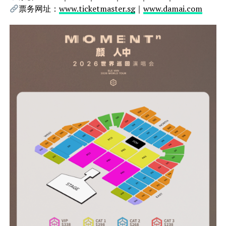
票务网址：
www.ticketmaster.sg
｜
www.damai.com