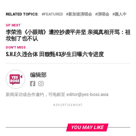
RELATED TOPICS:
FEATURED
新加坡演唱会
演唱会
颜人中
UP NEXT
李荣浩《小眼睛》遭控抄袭平井坚 亲揭真相开骂：祖
坟刨了也不认
DON'T MISS
S.H.E久违合体 田馥甄43岁生日曝六专进度
编辑部
新闻采访或合作邀约，可电邮至
editor@yes-boss.asia
ADVERTISEMENT
YOU MAY LIKE