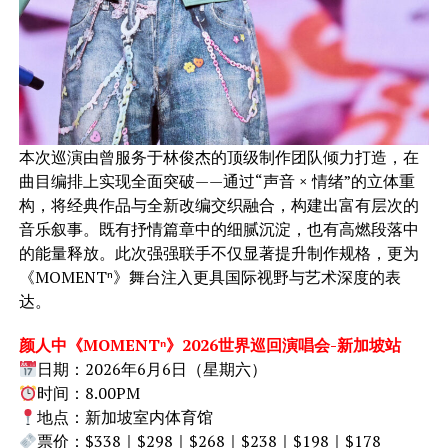
本次巡演由曾服务于林俊杰的顶级制作团队倾力打造，在
曲目编排上实现全面突破——通过“声音 × 情绪”的立体重
构，将经典作品与全新改编交织融合，构建出富有层次的
音乐叙事。既有抒情篇章中的细腻沉淀，也有高燃段落中
的能量释放。此次强强联手不仅显著提升制作规格，更为
《MOMENTⁿ》舞台注入更具国际视野与艺术深度的表
达。
颜人中《MOMENTⁿ》2026世界巡回演唱会-新加坡站
日期：2026年6月6日（星期六）
时间：8.00PM
地点：新加坡室内体育馆
票价：$338｜$298｜$268｜$238｜$198｜$178