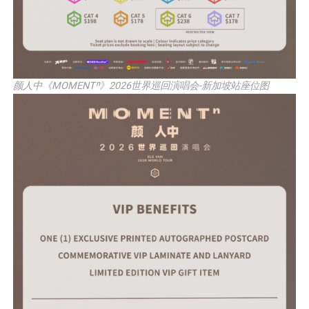
颜人中《MOMENTⁿ》2026世界巡回演唱会-新加坡站座位图