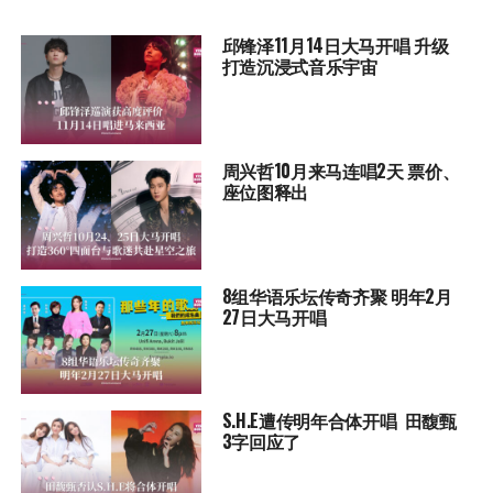
邱锋泽11月14日大马开唱 升级
打造沉浸式音乐宇宙
周兴哲10月来马连唱2天 票价、
座位图释出
8组华语乐坛传奇⻬聚 明年2月
27日大马开唱
S.H.E遭传明年合体开唱 田馥甄
3字回应了