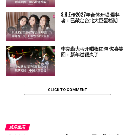
S.H.E传2027年合体开唱 爆料
者：已敲定台北大巨蛋档期
李克勤大马开唱收红包 惊喜笑
回：新年过很久了
CLICK TO COMMENT
娱乐星闻