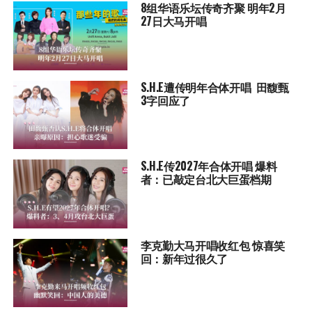
8组华语乐坛传奇⻬聚 明年2月
27日大马开唱
S.H.E遭传明年合体开唱 田馥甄
3字回应了
S.H.E传2027年合体开唱 爆料
者：已敲定台北大巨蛋档期
李克勤大马开唱收红包 惊喜笑
回：新年过很久了