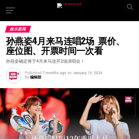
娱乐星闻
孙燕姿4月来马连唱2场  票价、
座位图、开票时间一次看
孙燕姿确定将于4月来马连开2场演唱会！
Published
7 months ago
on
January 19, 2026
By
编辑部