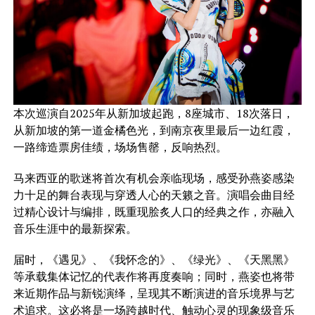
本次巡演自2025年从新加坡起跑，8座城市、18次落日，
从新加坡的第一道金橘色光，到南京夜里最后一边红霞，
一路缔造票房佳绩，场场售罄，反响热烈。
马来西亚的歌迷将首次有机会亲临现场，感受孙燕姿感染
力十足的舞台表现与穿透人心的天籁之音。演唱会曲目经
过精心设计与编排，既重现脍炙人口的经典之作，亦融入
音乐生涯中的最新探索。
届时，《遇见》、《我怀念的》、《绿光》、《天黑黑》
等承载集体记忆的代表作将再度奏响；同时，燕姿也将带
来近期作品与新锐演绎，呈现其不断演进的音乐境界与艺
术追求。这必将是一场跨越时代、触动心灵的现象级音乐