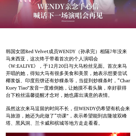
韩国女团Red Velvet成员WENDY（孙承完）相隔7年没来
马来西亚，这次终于带着首次的个人演唱会
《W:EALIVE》，于12月20日与大马粉丝见面。首次来马
开唱的她，得知大马有很多美食和美景，她表示想要尝试
椰浆饭、印度煎饼还有炒粿条等，当提到炒粿条时，“Char
Kuey Tiao”发音一度难倒她，让她摸不着头脑，幸好获得
台下粉丝温馨提醒才念对，她也露出满意的表情。
虽然这次来马逗留的时间不长，但WENDY仍希望有机会来
马旅游，她还为此做了“功课”，表示希望能到吉隆坡双峰
塔、黑风洞、兰卡威和槟城等地方走走看看。