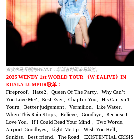
首次来马开唱的WENDY，希望有时间来马旅游。
2025 WENDY 1st WORLD TOUR 《W:EALIVE》IN
KUALA LUMPUR歌单：
Fireproof、Hate2、Queen Of The Party、Why Can’t
You Love Me?、Best Ever、Chapter You、His Car Isn’t
Yours、Better judgement、Vermilion、Like Water、
When This Rain Stops、Believe、Goodbye、Because I
Love You、If I Could Read Your Mind 、Two Words、
Airport Goodbyes、Light Me Up、Wish You Hell、
Sunkiss、Best friend、The Road、EXISTENTIAL CRISIS