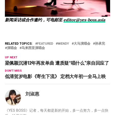
新闻采访或合作邀约，可电邮至
editor@yes-boss.asia
RELATED TOPICS:
FEATURED
WENDY
大马演唱会
孙承完
演唱会
马来西亚演唱会
UP NEXT
梁佩颖沉潜12年再发单曲 遭质疑“唱什么”亲自回应了
DON'T MISS
低清贺岁电影《寄生下流》 定档大年初一全马上映
刘淑惠
《YES BOSS》记者，每天都是新的开始，多一点努力，多一点快