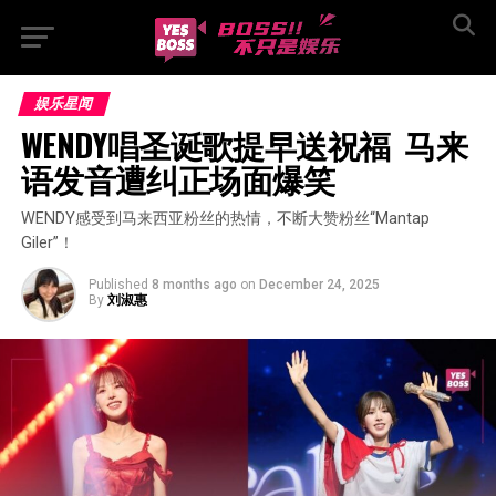
娱乐星闻
WENDY唱圣诞歌提早送祝福  马来
语发音遭纠正场面爆笑
WENDY感受到马来西亚粉丝的热情，不断大赞粉丝“Mantap
Giler”！
Published
8 months ago
on
December 24, 2025
By
刘淑惠