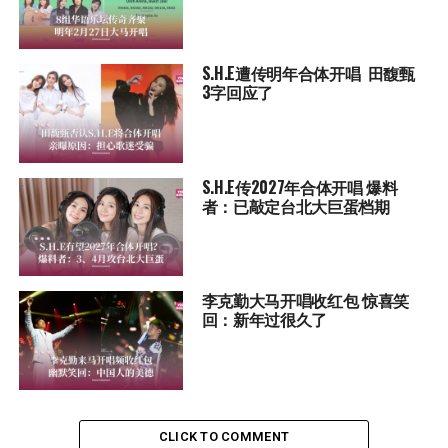
S.H.E遭传明年合体开唱 田馥甄
3字回应了
S.H.E传2027年合体开唱 爆料
者：已敲定台北大巨蛋档期
李克勤大马开唱收红包 惊喜笑
回：新年过很久了
CLICK TO COMMENT