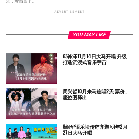
乐，珍惜当下。
ADVERTISEMENT
YOU MAY LIKE
邱锋泽11月14日大马开唱 升级
打造沉浸式音乐宇宙
周兴哲10月来马连唱2天 票价、
座位图释出
8组华语乐坛传奇⻬聚 明年2月
27日大马开唱