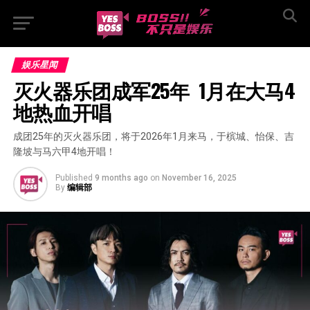
娱乐星闻
灭火器乐团成军25年  1月在大马4
地热血开唱
成团25年的灭火器乐团，将于2026年1月来马，于槟城、怡保、吉
隆坡与马六甲4地开唱！
Published
9 months ago
on
November 16, 2025
By
编辑部