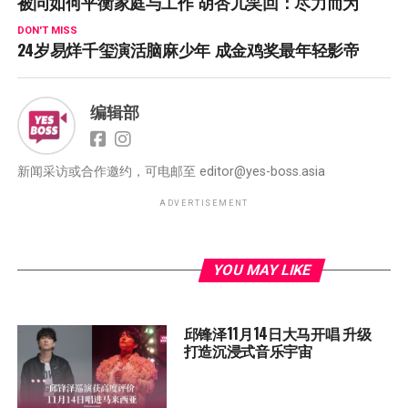
被问如何平衡家庭与工作 胡杏儿笑回：尽力而为
DON'T MISS
24岁易烊千玺演活脑麻少年 成金鸡奖最年轻影帝
编辑部
新闻采访或合作邀约，可电邮至
editor@yes-boss.asia
ADVERTISEMENT
YOU MAY LIKE
邱锋泽11月14日大马开唱 升级
打造沉浸式音乐宇宙