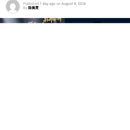
Published
1 day ago
on
August 8, 2026
By
陈佩霓
中国音乐竞技节目《歌手2026》于7日迎来备受瞩目的总
决赛“歌王之战”，本场赛制共分为“帮唱排位赛”和“独唱排
位赛”，并综合两轮成绩和月度赛赢得的加权值，选出本季
歌王。最终，胡彦斌以加权后28.88%总得票率，斩获本
季“歌王”桂冠；齐豫以15.98%得票率锁定亚军；万妮达以