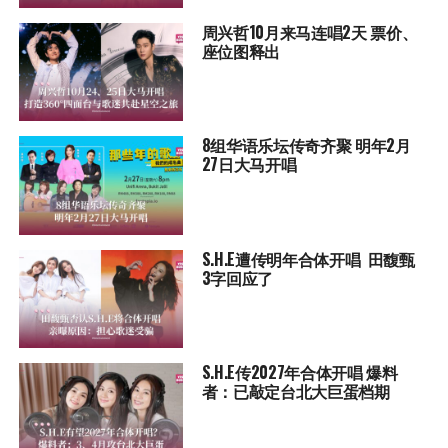
周兴哲10月来马连唱2天 票价、
座位图释出
8组华语乐坛传奇⻬聚 明年2月
27日大马开唱
S.H.E遭传明年合体开唱 田馥甄
3字回应了
S.H.E传2027年合体开唱 爆料
者：已敲定台北大巨蛋档期