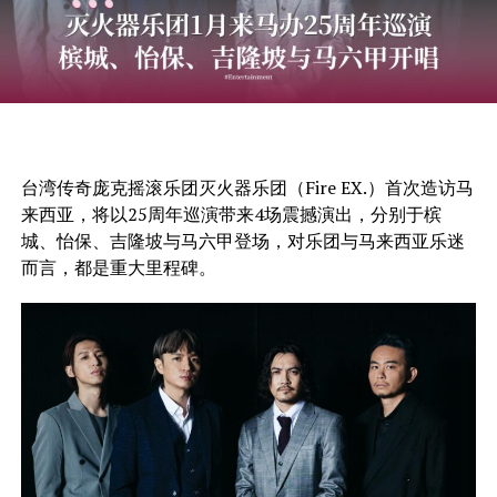
台湾传奇庞克摇滚乐团
灭火器乐团（Fire EX.）首次造访马
来西亚，将以25周年巡演带来4场震撼演出，分别于槟
城、怡保、吉隆坡与马六甲登场，对乐团与马来西亚乐迷
而言，都是重大里程碑。