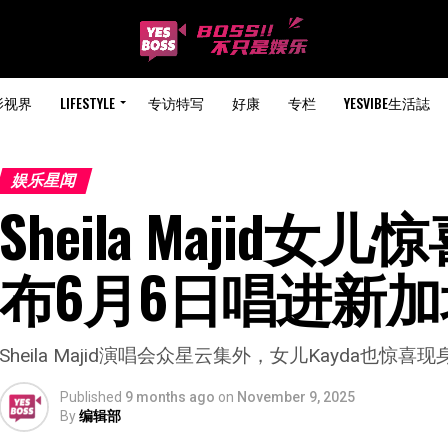
影视界
LIFESTYLE
专访特写
好康
专栏
YESVIBE生活誌
娱乐星闻
Sheila Majid女
布6月6日唱进新加
Sheila Majid演唱会众星云集外，女儿Kayda也惊
Published
9 months ago
on
November 9, 2025
By
编辑部