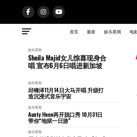
首页
最新
娱乐星闻
电
娱乐星闻
Sheila Majid女儿惊喜现身合
唱 宣布6月6日唱进新加坡
娱乐星闻
邱锋泽11月14日大马开唱 升级打
造沉浸式音乐宇宙
娱乐星闻
Aunty Henn再开脱口秀 10月31日
带你“地狱一日游”
娱乐星闻