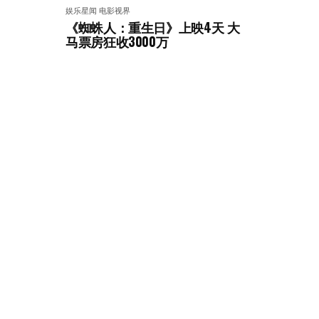
娱乐星闻
电影视界
《蜘蛛人：重生日》上映4天 大
马票房狂收3000万