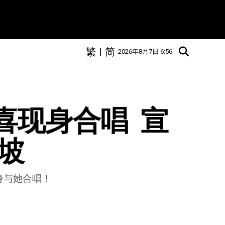
繁
|
简
2026年8月7日 6:56
儿惊喜现身合唱  宣
坡
喜现身与她合唱！