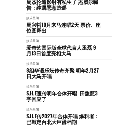
周杰伦遭影射有私生子 杰威尔喊
告：纯属恶意造谣
娱乐星闻
周兴哲10月来马连唱2天 票价、座
位图释出
娱乐星闻
爱奇艺国际版全球代言人丞磊 9
月13日首度亮相大马
娱乐星闻
8组华语乐坛传奇⻬聚 明年2月27
日大马开唱
娱乐星闻
S.H.E遭传明年合体开唱 田馥甄3
字回应了
娱乐星闻
S.H.E传2027年合体开唱 爆料者：
已敲定台北大巨蛋档期