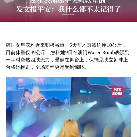
韩国女星泫雅近来积极减重，5天前才透露约瘦10公斤，
目前体重仅49公斤，怎料她9日在澳门Water Bomb表演到
一半时突然四肢无力，晕倒在舞台上，保镖见状立刻冲上
台将她抱走，全场粉丝更是受到惊吓。