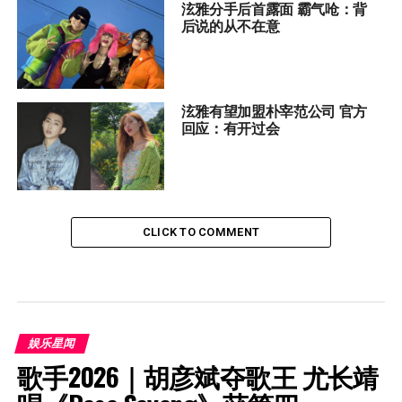
泫雅分手后首露面 霸气呛：背
后说的从不在意
泫雅有望加盟朴宰范公司 官方
回应：有开过会
CLICK TO COMMENT
娱乐星闻
歌手2026｜胡彦斌夺歌王 尤长靖