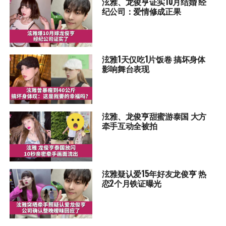
泫雅、龙俊亨证实10月结婚 经
纪公司：爱情修成正果
泫雅1天仅吃1片饭卷 搞坏身体
影响舞台表现
泫雅、龙俊亨甜蜜游泰国 大方
牵手互动全被拍
泫雅疑认爱15年好友龙俊亨 热
恋2个月铁证曝光