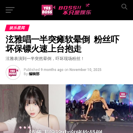
娱乐星闻
泫雅唱一半突瘫软晕倒  粉丝吓
坏保镖火速上台抱走
泫雅表演到一半突然晕倒，吓坏现场粉丝！
Published
9 months ago
on
November 10, 2025
By
编辑部