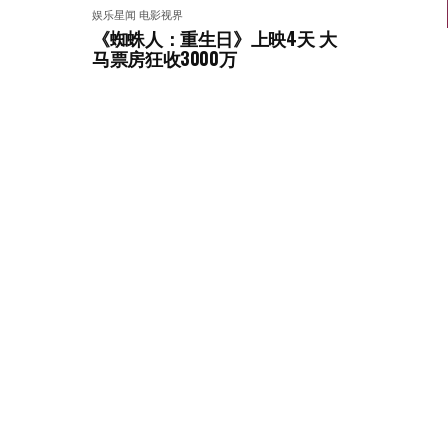
娱乐星闻
电影视界
《蜘蛛人：重生日》上映4天 大
马票房狂收3000万