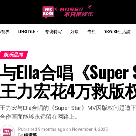
影视界
LIFESTYLE
专访特写
好康
专栏
YESVIBE生活誌
娱乐星闻
与Ella合唱《Super
王力宏花4万救版
王力宏与Ella合唱的《Super Star》MV因版权
合作画面能够永远留在网路上。
Published
9 months ago
on
November 4, 2025
By
编辑部