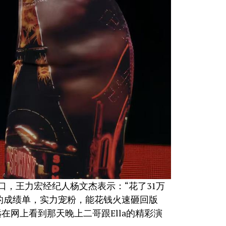
口，王力宏经纪人杨文杰表示：“花了31万
亮的成绩单，实力宠粉，能花钱火速砸回版
网上看到那天晚上二哥跟Ella的精彩演