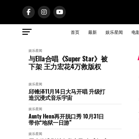
首页
最新
娱乐星闻
电
娱乐星闻
与Ella合唱《Super Star》被
下架 王力宏花4万救版权
娱乐星闻
邱锋泽11月14日大马开唱 升级打
造沉浸式音乐宇宙
娱乐星闻
Aunty Henn再开脱口秀 10月31日
带你“地狱一日游”
娱乐星闻