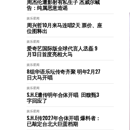
周杰伦遭影射有私生子 杰威尔喊
告：纯属恶意造谣
娱乐星闻
周兴哲10月来马连唱2天 票价、座
位图释出
娱乐星闻
爱奇艺国际版全球代言人丞磊 9
月13日首度亮相大马
娱乐星闻
8组华语乐坛传奇⻬聚 明年2月27
日大马开唱
娱乐星闻
S.H.E遭传明年合体开唱 田馥甄3
字回应了
娱乐星闻
S.H.E传2027年合体开唱 爆料者：
已敲定台北大巨蛋档期