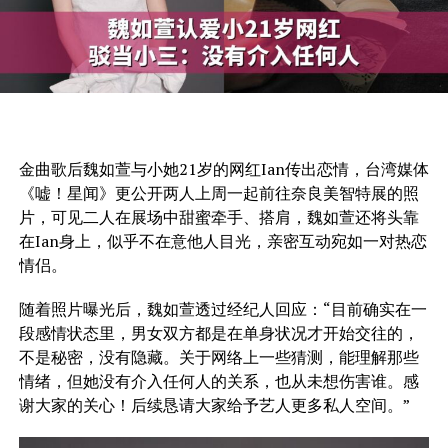
金曲歌后魏如萱与小她21岁的网红Ian传出恋情，台湾媒体
《嘘！星闻》更公开两人上周一起前往奈良美智特展的照
片，可见二人在展场中甜蜜牵手、搭肩，魏如萱还将头靠
在Ian身上，似乎不在意他人目光，亲密互动宛如一对热恋
情侣。
随着照片曝光后，魏如萱透过经纪人回应：“目前确实在一
段感情状态里，男女双方都是在单身状况才开始交往的，
不是秘密，没有隐藏。关于网络上一些猜测，能理解那些
情绪，但她没有介入任何人的关系，也从未想伤害谁。感
谢大家的关心！后续恳请大家给予艺人更多私人空间。”