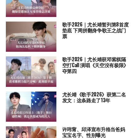
歌手2026｜尤长靖暂列第8首度
垫底 下周拼翻身争歌王之战门
票
歌手2026｜尤长靖获邓紫棋隔
空打Call 演唱《天空没有极限》
夺第四
尤长靖《歌手2026》获第二名
发文：这条路走了13年
许玮甯、邱泽宣布升格当爸妈
宝宝名字、性别曝光