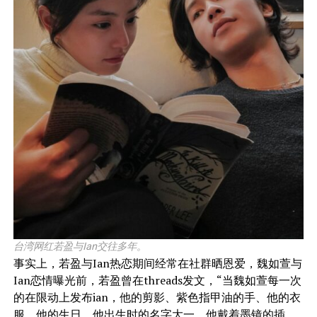
台湾网红若盈与Ian交往多年。
事实上，若盈与Ian热恋期间经常在社群晒恩爱，魏如萱与
Ian恋情曝光前，若盈曾在threads发文，“当魏如萱每一次
的在限动上发布ian，他的剪影、紫色指甲油的手、他的衣
服、他的生日、他出生时的名字大一、他戴着墨镜的插