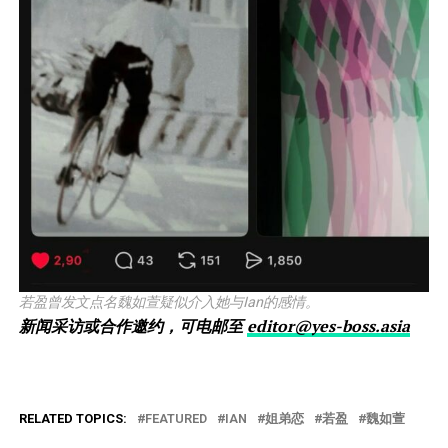
若盈曾发文点名魏如萱疑似介入她与Ian的感情。
新闻采访或合作邀约，可电邮至
editor@yes-boss.asia
RELATED TOPICS:
FEATURED
IAN
姐弟恋
若盈
魏如萱