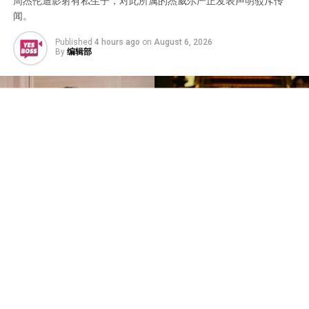
周杰伦遭影射有私生子，对此所属的杰威尔严正发表声明驳斥传
闻。
Published
4 hours ago
on
August 6, 2026
By
编辑部
中国知名狗仔卓伟日前爆料称，某位“三字华语乐坛天
王”与一名刘姓女子育有一名十多岁的私生子，并提及“在
西安开公司”、“同年同月同日退股”等关键线索。尽管全程