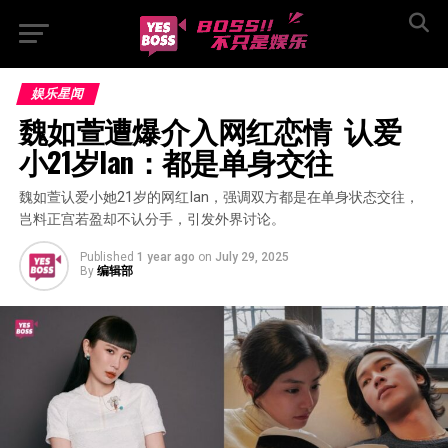
娱乐星闻
魏如萱遭爆介入网红恋情  认爱
小21岁Ian：都是单身交往
魏如萱认爱小她21岁的网红Ian，强调双方都是在单身状态交往，
岂料正宫若盈却不认分手，引发外界讨论。
Published
1 year ago
on
July 29, 2025
By
编辑部