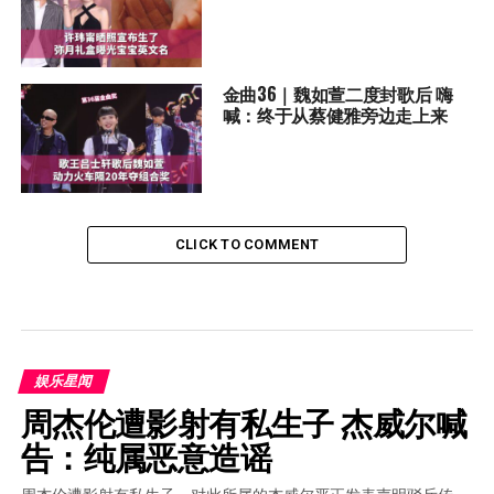
金曲36｜魏如萱二度封歌后 嗨
喊：终于从蔡健雅旁边走上来
CLICK TO COMMENT
娱乐星闻
周杰伦遭影射有私生子 杰威尔喊
告：纯属恶意造谣