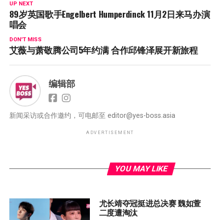
UP NEXT
89岁英国歌手Engelbert Humperdinck 11月2日来马办演
唱会
DON'T MISS
艾薇与萧敬腾公司5年约满 合作邱锋泽展开新旅程
编辑部
新闻采访或合作邀约，可电邮至
editor@yes-boss.asia
ADVERTISEMENT
YOU MAY LIKE
尤长靖夺冠挺进总决赛 魏如萱
二度遭淘汰