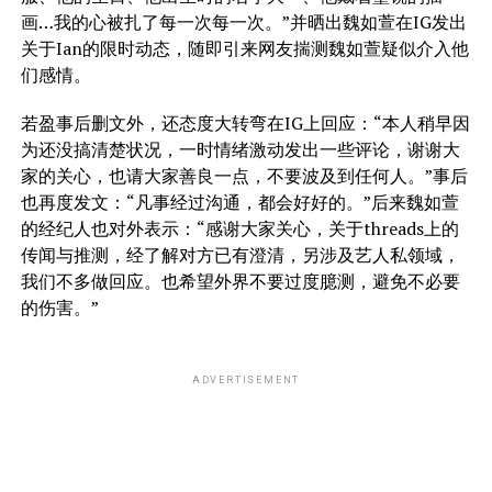
画…我的心被扎了每一次每一次。”并晒出魏如萱在IG发出
关于Ian的限时动态，随即引来网友揣测魏如萱疑似介入他
们感情。
若盈事后删文外，还态度大转弯在IG上回应：“本人稍早因
为还没搞清楚状况，一时情绪激动发出一些评论，谢谢大
家的关心，也请大家善良一点，不要波及到任何人。”事后
也再度发文：“凡事经过沟通，都会好好的。”后来魏如萱
的经纪人也对外表示：“感谢大家关心，关于threads上的
传闻与推测，经了解对方已有澄清，另涉及艺人私领域，
我们不多做回应。也希望外界不要过度臆测，避免不必要
的伤害。”
ADVERTISEMENT