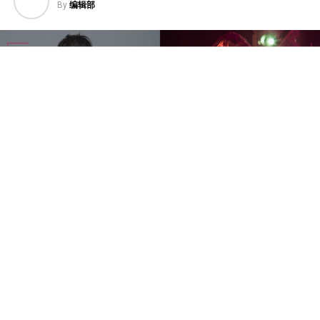
By
编辑部
创作歌手邱锋泽将于2026年11月14日携《2026邱锋泽
Feng Ze Bend The Lines Concert》登陆Zepp Kuala
Lumpur，为马来西亚歌迷带来《Bend The Lines》巡回演
唱会。
继高雄站广获好评，以及8月台北站备受瞩目后，这套巡演