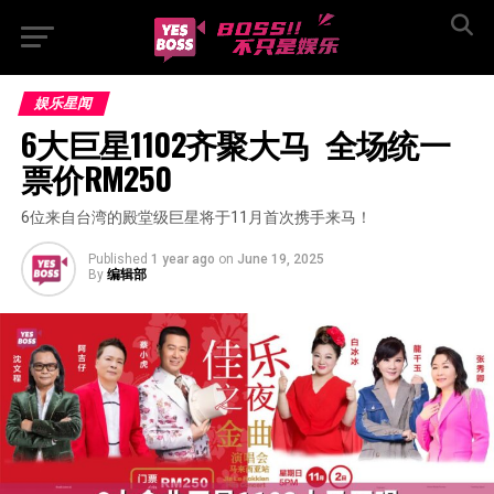
娱乐星闻
6大巨星1102⻬聚大马  全场统一
票价RM250
6位来⾃台湾的殿堂级巨星将于11月首次携手来马！
Published
1 year ago
on
June 19, 2025
By
编辑部