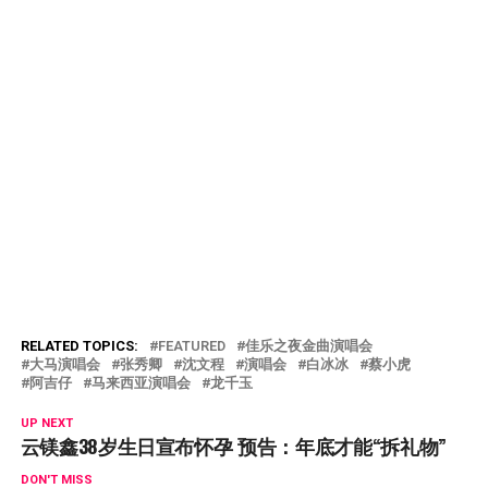
RELATED TOPICS:
FEATURED
佳乐之夜⾦曲演唱会
大马演唱会
张秀卿
沈⽂程
演唱会
白冰冰
蔡小虎
阿吉仔
马来西亚演唱会
龙千玉
UP NEXT
云镁鑫38岁生日宣布怀孕 预告：年底才能“拆礼物”
DON'T MISS