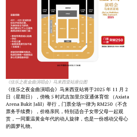
《佳乐之夜⾦曲演唱会》⻢来⻄亚站座位图
《佳乐之夜⾦曲演唱会》马来西亚站将于2025 年 11 ⽉ 2
⽇（星期日），傍晚 5 时武吉加⾥尔亚通体育馆 （Axiata
Arena Bukit Jalil）举行，门票全场⼀律为 RM250（不含
票务⼿续费），价格亲⺠，特别适合⼦⼥带⽗⺟⼀起观
赏，⼀同重温⻩⾦年代的动⼈旋律，也是⼀份感动⽗⺟⼼
的圆梦礼物。