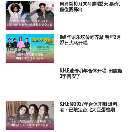
周兴哲10月来马连唱2天 票价、
座位图释出
8组华语乐坛传奇⻬聚 明年2月
27日大马开唱
S.H.E遭传明年合体开唱 田馥甄
3字回应了
S.H.E传2027年合体开唱 爆料
者：已敲定台北大巨蛋档期