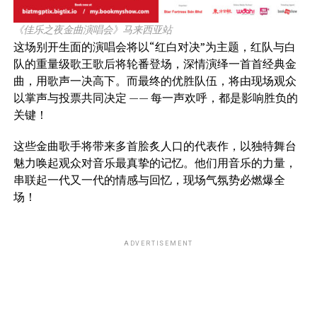
《佳乐之夜⾦曲演唱会》⻢来⻄亚站
这场别开⽣⾯的演唱会将以“红⽩对决”为主题，红队与⽩
队的重量级歌王歌后将轮番登场，深情演绎⼀⾸⾸经典⾦
曲，⽤歌声⼀决⾼下。⽽最终的优胜队伍，将由现场观众
以掌声与投票共同决定 —— 每⼀声欢呼，都是影响胜负的
关键！
这些⾦曲歌⼿将带来多⾸脍炙⼈⼝的代表作，以独特舞台
魅⼒唤起观众对⾳乐最真挚的记忆。他们⽤⾳乐的⼒量，
串联起⼀代⼜⼀代的情感与回忆，现场⽓氛势必燃爆全
场！
ADVERTISEMENT