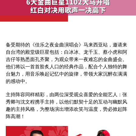
备受期待的《佳乐之夜⾦曲演唱会》马来西亚站，邀请来
⾃台湾的殿堂级巨星包括：⽩冰冰、龙千⽟、蔡⼩⻁和阿
吉仔等熟悉面孔齐聚，为观众带来⼀夜难忘的⾦曲盛会。
他们将以⼀⾸⾸脍炙⼈⼝的经典作品，配合个⼈独特的舞
台魅⼒，⽤⾳乐唤起记忆中的旋律，带领⼤家沉醉在满满
的感动中。
主持阵容同样精彩，由两位深受观众喜爱的全能艺⼈：张
秀卿与沈⽂程携⼿主持，以他们默契⼗⾜的互动与幽默风
趣的主持风格，为整场演出增添欢笑与温度，势必掀起阵
阵⾼潮！