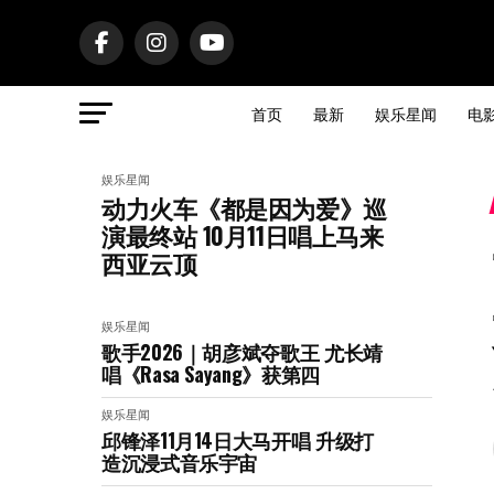
首页
最新
娱乐星闻
电
娱乐星闻
动力火车《都是因为爱》巡
演最终站 10月11日唱上马来
西亚云顶
娱乐星闻
歌手2026｜胡彦斌夺歌王 尤长靖
唱《Rasa Sayang》获第四
娱乐星闻
邱锋泽11月14日大马开唱 升级打
造沉浸式音乐宇宙