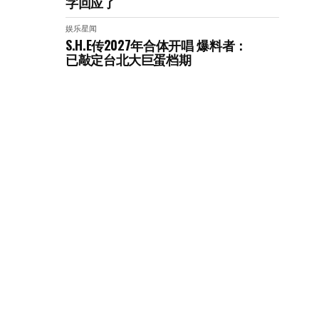
字回应了
娱乐星闻
S.H.E传2027年合体开唱 爆料者：
已敲定台北大巨蛋档期