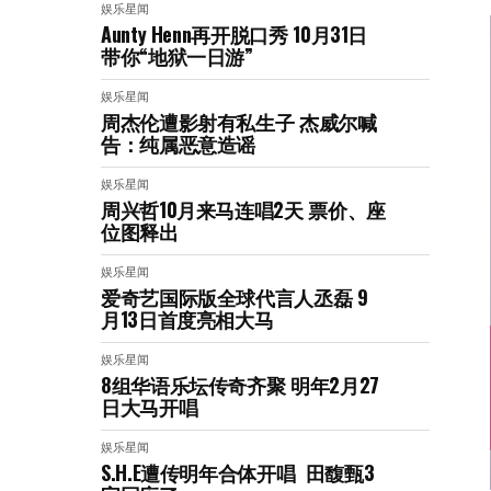
娱乐星闻
Aunty Henn再开脱口秀 10月31日
带你“地狱一日游”
娱乐星闻
周杰伦遭影射有私生子 杰威尔喊
告：纯属恶意造谣
娱乐星闻
周兴哲10月来马连唱2天 票价、座
位图释出
娱乐星闻
爱奇艺国际版全球代言人丞磊 9
月13日首度亮相大马
娱乐星闻
8组华语乐坛传奇⻬聚 明年2月27
日大马开唱
娱乐星闻
S.H.E遭传明年合体开唱 田馥甄3