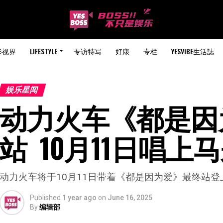
影视界
LIFESTYLE
专访特写
好康
专栏
YESVIBE生活誌
娱乐星闻
动力火车《都是因
站  10月11日唱
动力火车将于10月11日带着《都是因为爱》最终站
Published
1 year ago
on
June 16, 2025
By
编辑部