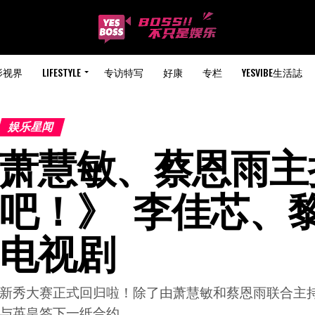
影视界
LIFESTYLE
专访特写
好康
专栏
YESVIBE生活誌
娱乐星闻
萧慧敏、蔡恩雨主
吧！》  李佳芯、
电视剧
新秀大赛正式回归啦！除了由萧慧敏和蔡恩雨联合主
与英皇签下一纸合约。