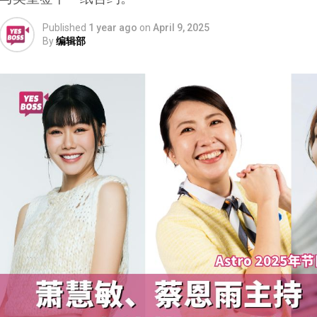
Published
1 year ago
on
April 9, 2025
By
编辑部