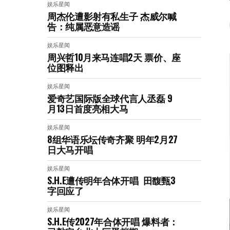
娱乐星闻
周杰伦遭影射有私生子 杰威尔喊
告：纯属恶意造谣
娱乐星闻
周兴哲10月来马连唱2天 票价、座
位图释出
娱乐星闻
爱奇艺国际版全球代言人丞磊 9
月13日首度亮相大马
娱乐星闻
8组华语乐坛传奇⻬聚 明年2月27
日大马开唱
娱乐星闻
S.H.E遭传明年合体开唱 田馥甄3
字回应了
娱乐星闻
S.H.E传2027年合体开唱 爆料者：