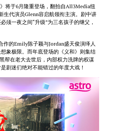
爸》将于6月隆重登场，翻拍自All3Media纽
加坡新生代演员Glenn容启航领衔主演。剧中讲
必须一夜之间“升级”为三名孩子的继父，
Emily陈子颖与Jordan盛天俊演绎人
众想象极限。而年底登场的《义和》则集结
小镇黑帮在老大去世后，内部权力洗牌的权谋
皆是剧迷们绝对不能错过的年度大戏！