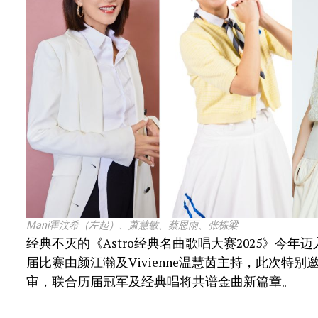
Mani霍汶希（左起）、萧慧敏、蔡恩雨、张栋梁
经典不灭的《Astro经典名曲歌唱大赛2025》今年
届比赛由颜江瀚及Vivienne温慧茵主持，此次特别
审，联合历届冠军及经典唱将共谱金曲新篇章。