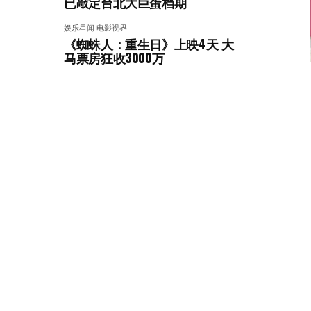
已敲定台北大巨蛋档期
娱乐星闻
电影视界
《蜘蛛人：重生日》上映4天 大
马票房狂收3000万