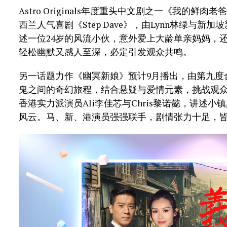
Astro Originals年度重头中文剧之一《我的鲜肉老
西兰人气喜剧《Step Dave》，由Lynn林绿与新
述一位24岁的风流小伙，意外爱上大龄单亲妈妈，还
轻松幽默又感人至深，必定引发观众共鸣。
另一话题力作《幽冥新娘》预计9月播出，由第九度合作的
鬼之间的奇幻旅程，结合悬疑与爱情元素，挑战观
香港实力派演员Ali李佳芯与Chris黎诺懿，讲述
风云。马、新、港演员强强联手，剧情张力十足，