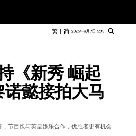
繁
|
简
2026年8月7日 5:35
持《新秀 崛起
黎诺懿接拍大马
持，节目也与英皇娱乐合作，优胜者更有机会