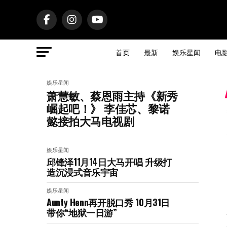
首页
最新
娱乐星闻
电
娱乐星闻
萧慧敏、蔡恩雨主持《新秀
崛起吧！》 李佳芯、黎诺
懿接拍大马电视剧
娱乐星闻
邱锋泽11月14日大马开唱 升级打
造沉浸式音乐宇宙
娱乐星闻
Aunty Henn再开脱口秀 10月31日
带你“地狱一日游”