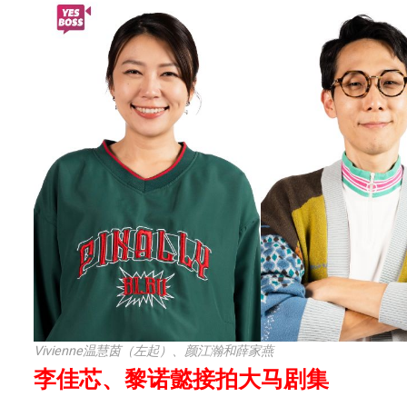
Vivienne温慧茵（左起）、颜江瀚和薛家燕
李佳芯、黎诺懿接拍大马剧集