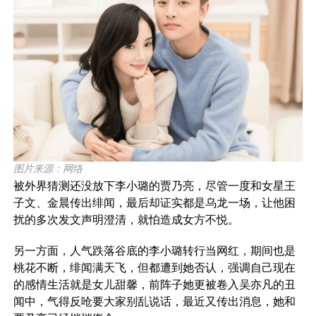
图片来源：网络
被外界猜测还没放下李小璐的贾乃亮，尽管一度和女星王
子文、金晨传出绯闻，最后却证实都是乌龙一场，让他困
扰的多次发文声明澄清，就怕造成女方不悦。
另一方面，人气跌落谷底的李小璐转行当网红，期间也是
桃花不断，绯闻满天飞，但都遭到她否认，强调自己现在
的感情生活就是女儿甜馨，前阵子她更被卷入吴亦凡的丑
闻中，气得反呛要大家别乱说话，最近又传出消息，她和