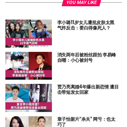
YOU MAY LIKE
李小璐11岁女儿遭批皮肤太黑
气炸反击：要白得像死人？
消失两年后被粉丝跟拍 李易峰
自嘲：小心被封号
贾乃亮离婚4年爆出新恋情 遭目
击带短发女回家
章子怡新片“杀夫” 网亏：也太
巧了