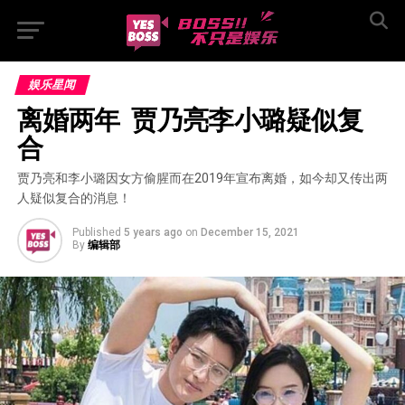
娱乐星闻
离婚两年  贾乃亮李小璐疑似复
合
贾乃亮和李小璐因女方偷腥而在2019年宣布离婚，如今却又传出两
人疑似复合的消息！
Published
5 years ago
on
December 15, 2021
By
编辑部