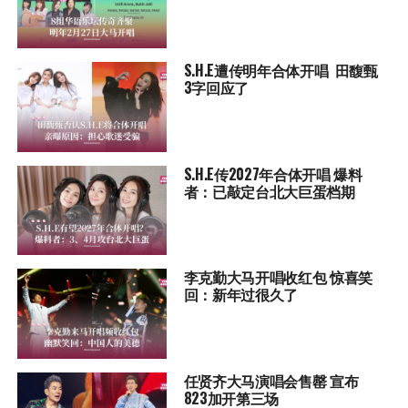
S.H.E遭传明年合体开唱 田馥甄
3字回应了
S.H.E传2027年合体开唱 爆料
者：已敲定台北大巨蛋档期
李克勤大马开唱收红包 惊喜笑
回：新年过很久了
任贤齐大马演唱会售罄 宣布
823加开第三场