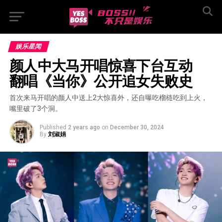
娱乐星闻
颜人中大马开唱惊喜下台互动  
翻唱《当你》公开追女失败史
首次来马开唱的颜人中送上2大惊喜外，还自曝吃榴梿吃到上火，
嘴里破了3个洞。
Published
2 years ago
on
December 30, 2024
By
刘淑娟