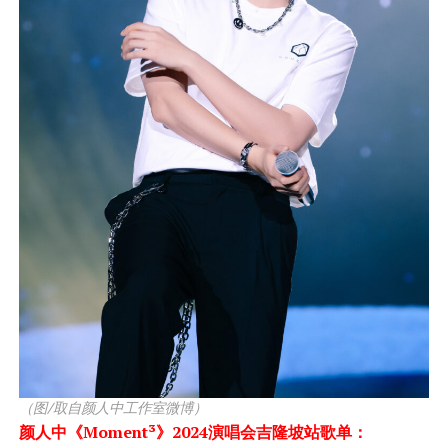
（图/取自颜人中工作室微博）
颜人中《Moment³》2024演唱会吉隆坡站歌单：