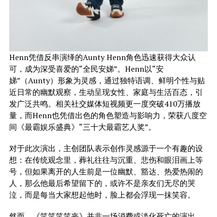
Henn凭借反串演绎的Aunty Henn角色迅速获得大众认
可，成为深受喜爱的“全民安娣”。Henn以“安
娣”（Aunty）形象为灵感，通过独特语调、鲜明个性与贴
近日常的幽默观察，生动呈现女性、家庭与生活百态，引
发广泛共鸣。相关社交媒体短视频更一度突破410万播放
量，而Henn也凭借出色的角色塑造与影响力，荣获八度空
间《最霸娱乐盛典》“三十大最霸艺人奖”。
对于此次演出，主创团队表示创作灵感源于一个有趣的设
想：在传统观念里，葬礼往往与沉重、悲伤和眼泪画上等
号，但如果离开的人生前是一位幽默、豁达、热爱热闹的
人，那么他最后希望留下的，或许不是亲友们无尽的哭
泣，而是每当大家想起他时，脸上都会浮现一抹笑容。
然而，《笑笑笑笑丧》并非一场消费或淡化死亡的演出，