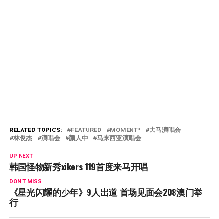
RELATED TOPICS:
FEATURED
MOMENT³
大马演唱会
林俊杰
演唱会
颜人中
马来西亚演唱会
UP NEXT
韩国怪物新秀xikers 119首度来马开唱
DON'T MISS
《星光闪耀的少年》9人出道 首场见面会208澳门举
行