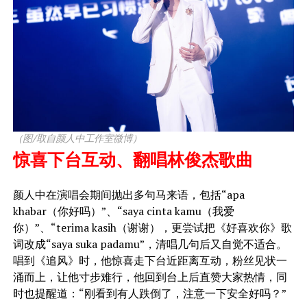
（图/取自颜人中工作室微博）
惊喜下台互动、翻唱林俊杰歌曲
颜人中在演唱会期间抛出多句马来语，包括“apa
khabar（你好吗）”、“saya cinta kamu（我爱
你）”、“terima kasih（谢谢），更尝试把《好喜欢你》歌
词改成“saya suka padamu”，清唱几句后又自觉不适合。
唱到《追风》时，他惊喜走下台近距离互动，粉丝见状一
涌而上，让他寸步难行，他回到台上后直赞大家热情，同
时也提醒道：“刚看到有人跌倒了，注意一下安全好吗？”