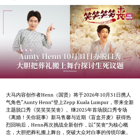
大马内容创作者Henn（国贤）将于2026年10月31日携人
气角色“Aunty Henn”登上Zepp Kuala Lumpur，带来全新
主题脱口秀《笑笑笑笑丧》。继2025年首场脱口秀专场
《离婚！关你屁事》新马售馨与近期《盲盒开麦》获得热
烈回响后，Henn再次挑战全新创作，以“笑丧”为核心概
念，大胆把葬礼搬上舞台，突破大众对白事的传统印象。