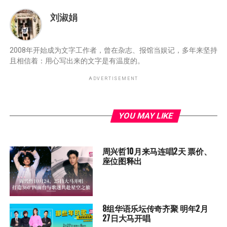
刘淑娟
2008年开始成为文字工作者，曾在杂志、报馆当娱记，多年来坚持
且相信着：用心写出来的文字是有温度的。
ADVERTISEMENT
YOU MAY LIKE
周兴哲10月来马连唱2天 票价、
座位图释出
8组华语乐坛传奇⻬聚 明年2月
27日大马开唱