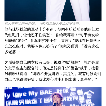
颜人中首次来马开唱。（图/取自颜人中工作室微博）
他与现场粉丝的互动十分有趣，期间有粉丝形容他的红发
为红毛丹，让他忍不住笑怼：“你给我等着！”对于有女粉
丝喊他“老公”，他顿时招架不住，直言：“我现在还是学不
会怎么应对。我要叫你老婆吗？”说完又强调：“没有这么
多老婆…”
之后提到自己的衣服有点短，被粉丝喊“脱掉”，就连身后
的鼓手也击鼓配合时，他先是转身作势“警告”鼓手，接着
对着粉丝说道：“哪壶不开提哪壶，真是的。我有时候刷到
自己也觉得很好笑，我比爱心时小肚跑出来，真是的。”