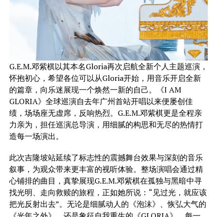
G.E.M.邓紫棋以其本名Gloria再次启航全新个人主题巡演，
怀抱初心，希望各位可以从Gloria开始，用音乐开启全新
的篇章，向乐迷展现一个焕然一新的自己。《I AM
GLORIA》全球巡演自去年广州首站开唱以来便屡创佳
绩，场场座无虚席，反响热烈。G.E.M.邓紫棋更是全程亲
力亲为，担任巡演总导演，用细腻的构思和无尽的热情打
造每一场演出。
此次吉隆坡站延续了标志性的震撼舞台效果与深刻的音乐
叙事，为观众带来更丰富的视听体验。整场演唱会通过精
心铺排的曲目，真挚展现G.E.M.邓紫棋在孤独与黑暗中寻
找光明、走向救赎的旅程，正如她所说：“见过光，就应该
把光反射出去”。无论是细腻动人的《泡沫》、恢弘大气的
《光年之外》，还是象征自我重生的《GLORIA》，每一