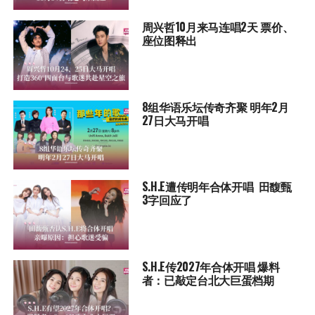
周兴哲10月来马连唱2天 票价、
座位图释出
8组华语乐坛传奇⻬聚 明年2月
27日大马开唱
S.H.E遭传明年合体开唱 田馥甄
3字回应了
S.H.E传2027年合体开唱 爆料
者：已敲定台北大巨蛋档期