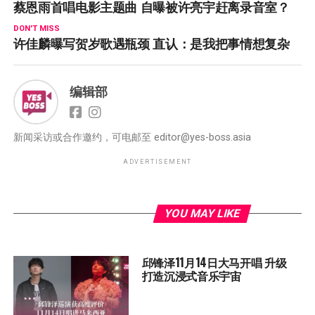
蔡恩雨首唱电影主题曲 自曝被许亮宇赶离录音室？
DON'T MISS
许佳麟曝写贺岁歌遇瓶颈 直认：是我把事情想复杂
编辑部
新闻采访或合作邀约，可电邮至
editor@yes-boss.asia
ADVERTISEMENT
YOU MAY LIKE
邱锋泽11月14日大马开唱 升级
打造沉浸式音乐宇宙