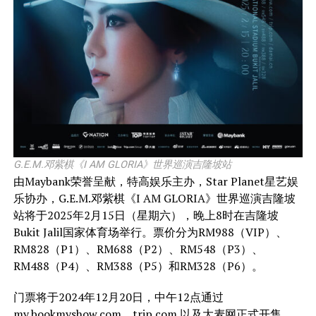
G.E.M.邓紫棋《I AM GLORIA》世界巡演吉隆坡站
由Maybank荣誉呈献，特高娱乐主办，Star Planet星艺娱
乐协办，G.E.M.邓紫棋《I AM GLORIA》世界巡演吉隆坡
站将于2025年2月15日（星期六），晚上8时在吉隆坡
Bukit Jalil国家体育场举行。票价分为RM988（VIP）、
RM828（P1）、RM688（P2）、RM548（P3）、
RM488（P4）、RM388（P5）和RM328（P6）。
门票将于2024年12月20日，中午12点通过
my.bookmyshow.com
、
trip.com
以及大麦网正式开售。