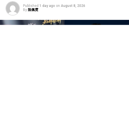
Published
1 day ago
on
August 8, 2026
By
陈佩霓
中国音乐竞技节目《歌手2026》于7日迎来备受瞩目的总
决赛“歌王之战”，本场赛制共分为“帮唱排位赛”和“独唱排
位赛”，并综合两轮成绩和月度赛赢得的加权值，选出本季
歌王。最终，胡彦斌以加权后28.88%总得票率，斩获本