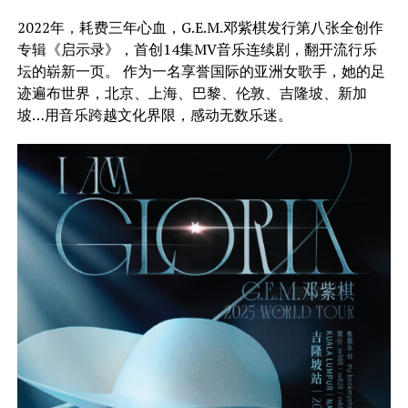
2022年，耗费三年心血，G.E.M.邓紫棋发行第八张全创作
专辑《启示录》，首创14集MV音乐连续剧，翻开流行乐
坛的崭新一页。 作为一名享誉国际的亚洲女歌手，她的足
迹遍布世界，北京、上海、巴黎、伦敦、吉隆坡、新加
坡…用音乐跨越文化界限，感动无数乐迷。