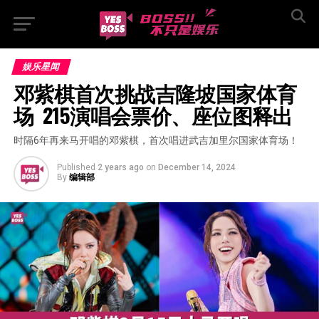
娱乐星闻
邓紫棋首次挑战吉隆坡国家体育
场  215演唱会票价、座位图释出
时隔6年再来马开唱的邓紫棋，首次唱进武吉加里尔国家体育场！
Published
2 years ago
on
December 14, 2024
By
编辑部