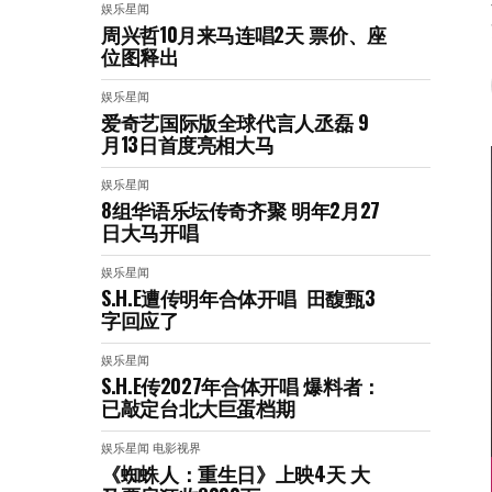
娱乐星闻
周兴哲10月来马连唱2天 票价、座
位图释出
娱乐星闻
爱奇艺国际版全球代言人丞磊 9
月13日首度亮相大马
娱乐星闻
8组华语乐坛传奇⻬聚 明年2月27
日大马开唱
娱乐星闻
S.H.E遭传明年合体开唱 田馥甄3
字回应了
娱乐星闻
S.H.E传2027年合体开唱 爆料者：
已敲定台北大巨蛋档期
娱乐星闻
电影视界
《蜘蛛人：重生日》上映4天 大