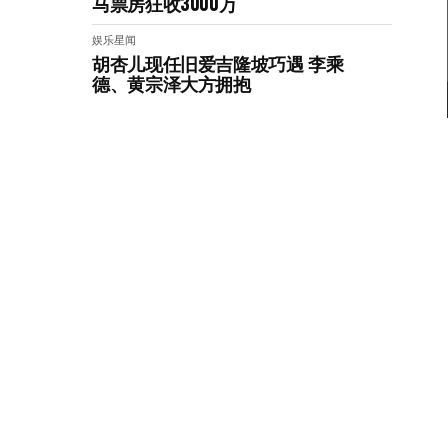
马票房狂收3000万
娱乐星闻
胡杏儿现任旧爱吉隆坡巧遇 李乘
德、黄宗泽大方拥抱