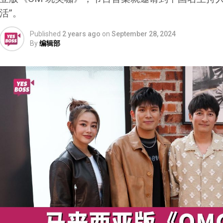
活”。
Published
2 years ago
on
September 28, 2024
By
编辑部