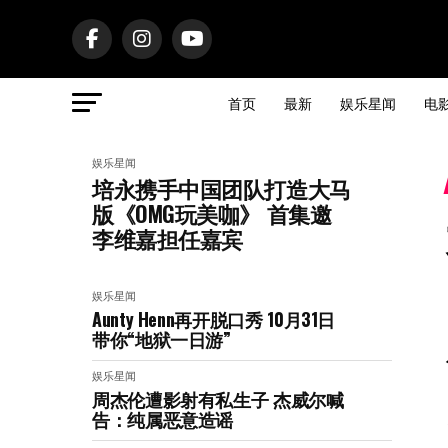
首页
最新
娱乐星闻
电
娱乐星闻
培永携手中国团队打造大马
版《OMG玩美咖》 首集邀
李维嘉担任嘉宾
娱乐星闻
Aunty Henn再开脱口秀 10月31日
带你“地狱一日游”
娱乐星闻
周杰伦遭影射有私生子 杰威尔喊
告：纯属恶意造谣