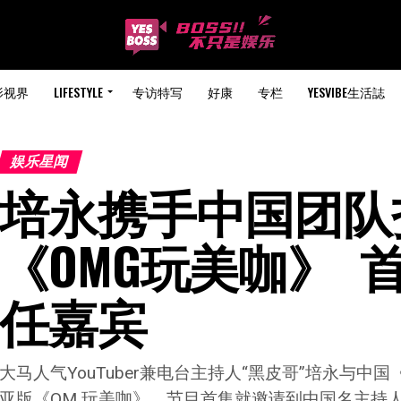
影视界
LIFESTYLE
专访特写
好康
专栏
YESVIBE生活誌
娱乐星闻
培永携手中国团队
《OMG玩美咖》 
任嘉宾
大马人气YouTuber兼电台主持人“黑皮哥”培永与
亚版《OM 玩美咖》，节目首集就邀请到中国名主持