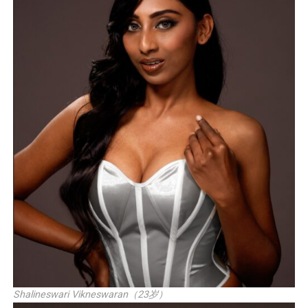
Shalineswari Vikneswaran（23岁）