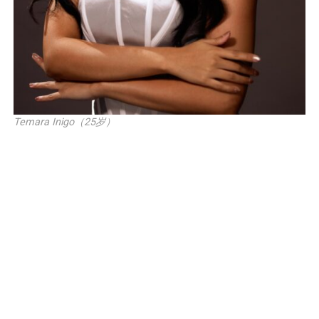
Temara Inigo（25岁）