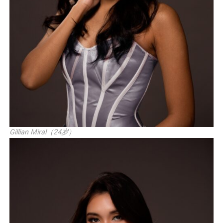
Gillian Miral（24岁）