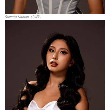
Shweta Mohan（24岁）