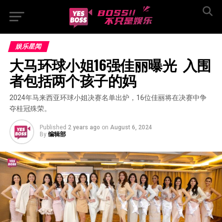
娱乐星闻
大马环球小姐16强佳丽曝光  入围
者包括两个孩子的妈
2024年马来西亚环球小姐决赛名单出炉，16位佳丽将在决赛中争
夺桂冠殊荣。
Published
2 years ago
on
August 6, 2024
By
编辑部