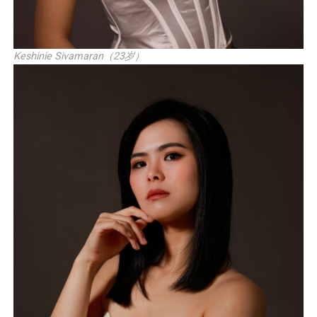
Keshinie Sivamaran（23岁）