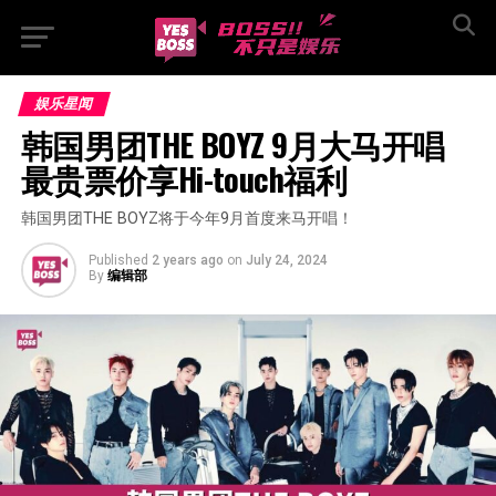
娱乐星闻
韩国男团THE BOYZ 9月大马开唱  
最贵票价享Hi-touch福利
韩国男团THE BOYZ将于今年9月首度来马开唱！
Published
2 years ago
on
July 24, 2024
By
编辑部