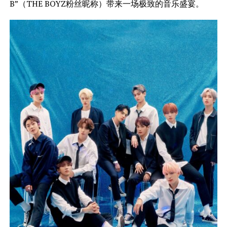
B”（THE BOYZ粉丝昵称）带来一场极致的音乐盛宴。