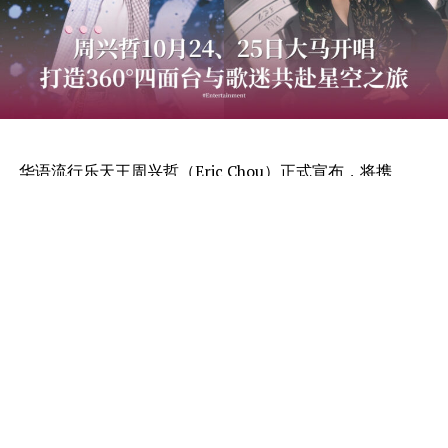
华语流行乐天王周兴哲（Eric Chou）正式宣布，将携
《Odyssey · Stars 旅程 · 星空》重返吉隆坡！演唱会将于
2026年10月24日至25日一连两晚在Unifi Arena盛大举
行，以突破性的360°四面台设计，打造前所未有的沉浸式
音乐体验，势必与歌迷共赴一场璀璨夺目的星空之旅。
继亚洲多个城市巡演佳绩不断，周兴哲将带着全面进化的
《Odyssey · Stars 旅程 · 星空》世界巡演重磅登陆吉隆
坡，开启属于乐迷的星空之旅。这场演出不仅延续周兴哲
细腻的音乐叙事，更结合顶尖舞台科技与视觉艺术，打造
震撼感官的现场体验。