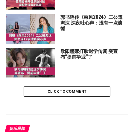
郭书瑶传《乘风2024》二公遭
淘汰 深夜吐心声：没有一点遗
憾
欧阳娜娜打脸退学传闻 突宣
布“提前毕业”了
CLICK TO COMMENT
娱乐星闻