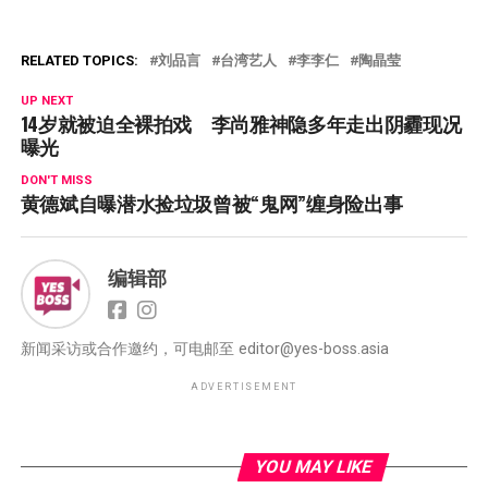
RELATED TOPICS:
刘品言
台湾艺人
李李仁
陶晶莹
UP NEXT
14岁就被迫全裸拍戏 李尚雅神隐多年走出阴霾现况
曝光
DON'T MISS
黄德斌自曝潜水捡垃圾曾被“鬼网”缠身险出事
编辑部
新闻采访或合作邀约，可电邮至
editor@yes-boss.asia
ADVERTISEMENT
YOU MAY LIKE