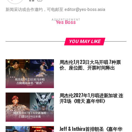
新闻采访或合作邀约，可电邮至 editor@yes-boss.asia
ADVERTISEMENT
Yes Boss
YOU MAY LIKE
周杰伦1月23日大马开唱 7种票
价、座位图、开票时间释出
周杰伦2027年1月唱进新加坡 连
开3场《晴天 嘉年华II》
Jeff & Inthira首排朝圣《嘉年华