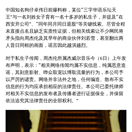
中国知名狗仔卓伟日前爆料称，某位“三字华语乐坛天
王”与一名刘姓女子育有一名十多岁的私生子，并提及“在
西安开公司”、“同年同月同日退股”等关键线索。尽管全程
未直接点名且缺乏实质性证据，但相关线索让不少网民将
矛头指向周杰伦及其早年的商业伙伴刘若雪，甚至翻出两
人昔日同框的画面，谣言因此越演越烈。
对于私生子传闻，周杰伦所属杰威尔音乐今（6日）上午发
布声明，表示：“相关网络传闻均属不实信息，纯属恶意造
谣，其刻意影射、哗众取宠以博取流量的行为，本公司予
以严厉的谴责。网络并非法外之地，任何编造、散布不实
信息的行为均应承担相应的法律责任。本公司已委托律师
对相关不实信息的发布者及传播者进行证据保全，并保留
依法追究其法律责任的全部权利。”