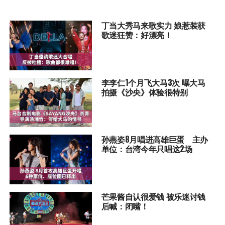
丁当大秀马来歌实力 娘惹装获
歌迷狂赞：好漂亮！
李李仁1个月飞大马3次 曝大马
拍摄《沙央》体验很特别
孙燕姿8月唱进高雄巨蛋 主办
单位：台湾今年只唱这2场
芒果酱自认很爱钱 被乐迷讨钱
后喊：闭嘴！