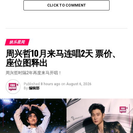
CLICK TO COMMENT
娱乐星闻
周兴哲10月来马连唱2天 票价、
座位图释出
周兴哲时隔2年再度来马开唱！
Published
8 hours ago
on
August 6, 2026
By
编辑部