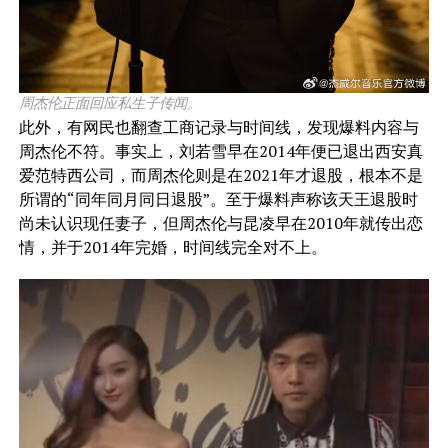
周杰伦正面回应私生子传闻。
此外，有网民也翻查工商记录与时间线，发现爆料内容与
周杰伦不符。事实上，刘若雪早在2014年便已退出西安真
爱范特西公司，而周杰伦则是在2021年才退股，根本不是
所谓的“同年同月同日退股”。至于爆料声称该天王退股时
尚未认识现任妻子，但周杰伦与昆凌早在2010年就传出恋
情，并于2014年完婚，时间线完全对不上。