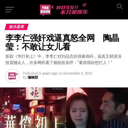
娱乐星闻
李李仁强奸戏逼真怒全网　陶晶
莹：不敢让女儿看
新剧《华灯初上》中，李李仁对刘品言的强暴戏码，逼真又精湛演
技震撼众人，许多网民看了都纷纷直呼：“看得我好想打人！”
Published
5 years ago
on
December 3, 2021
By
编辑部