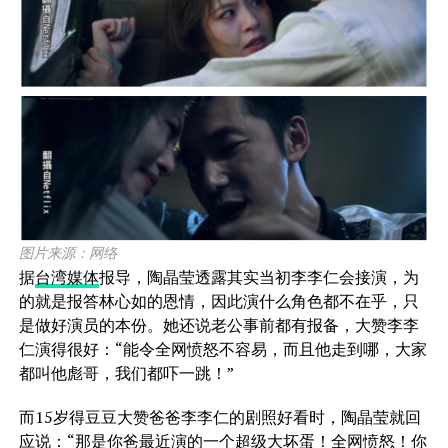
图片来源：网络
据
台湾媒体
报导，陶晶莹透露其实当初李李仁会接演，为
的就是报答林心如的恩情，因此演什么角色都不在乎，只
是做好演员的本份。她还说老公事前都有报备，大赞李李
仁演得很好：“能令全网愤怒不容易，而且他走到哪，大家
都叫他彪哥，我们都吓一跳！”
而15岁得豆豆大赞爸爸李李仁的剧照好看时，陶晶莹就回
应说：“那是你爸最近演的一个超级大坏蛋！全网愤怒！你