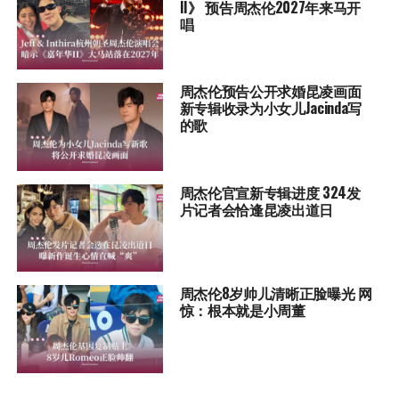
II》 预告周杰伦2027年来马开
唱
周杰伦预告公开求婚昆凌画面
新专辑收录为小女儿Jacinda写
的歌
周杰伦官宣新专辑进度 324发
片记者会恰逢昆凌出道日
周杰伦8岁帅儿清晰正脸曝光 网
惊：根本就是小周董