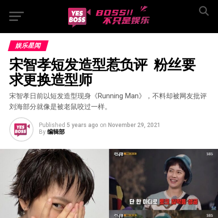
娱乐星闻
宋智孝短发造型惹负评  粉丝要
求更换造型师
宋智孝日前以短发造型现身《Running Man》，不料却被网友批评
刘海部分就像是被老鼠咬过一样。
Published
5 years ago
on
November 29, 2021
By
编辑部