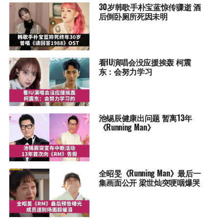
30岁韩歌手朴宝蓝惊传骤逝 酒
后倒卧厕所死因未明
看IU演唱会没应援挨轰 柯震
东：会努力学习
池锡辰健康出问题 暂离13年
《Running Man》
全昭旻《Running Man》最后一
集画面公开 梁世灿突哽咽爆哭