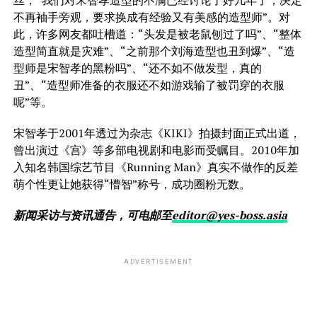
丝，“我们对宋智孝造型的不满已经讨论了好几年了，决定
不再袖手旁观，要求换成有经验又有美感的造型师”。对
此，许多网友都吐槽道：“头发是被老鼠刨过了吗”、“整体
造型简直就是灾难”、“之前那个刘海造型也丑到爆”、“造
型师是宋智孝的黑粉吗”、“还不如不做发型，真的
丑”、“造型师准备的衣服还不如游戏输了被罚穿的衣服
呢”等。
宋智孝于2001年透过为杂志《KIKI》拍摄封面正式出道，
曾出演过《宫》等多部电视剧和电影而受瞩目。2010年加
入知名韩国综艺节目《Running Man》真实不做作的反差
萌个性更让她获得“懵智”称号，成功圈粉无数。
新闻采访与资讯通告，可电邮至
editor@yes-boss.asia
ADVERTISEMENT