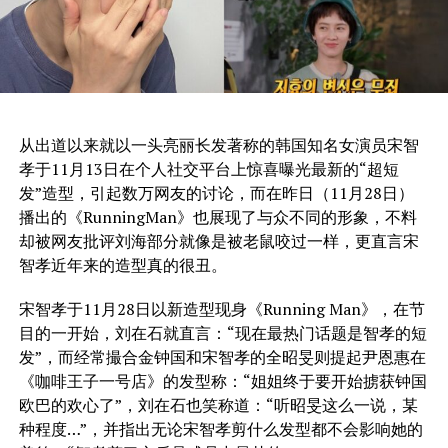
从出道以来就以一头亮丽长发著称的韩国知名女演员宋智
孝于11月13日在个人社交平台上惊喜曝光最新的“超短
发”造型，引起数万网友的讨论，而在昨日（11月28日）
播出的《RunningMan》也展现了与众不同的形象，不料
却被网友批评刘海部分就像是被老鼠咬过一样，更直言宋
智孝近年来的造型真的很丑。
宋智孝于11月28日以新造型现身《Running Man》，在节
目的一开始，刘在石就直言：“现在最热门话题是智孝的短
发”，而经常撮合金钟国和宋智孝的全昭旻则提起尹恩惠在
《咖啡王子一号店》的发型称：“姐姐终于要开始掳获钟国
欧巴的欢心了”，刘在石也笑称道：“听昭旻这么一说，某
种程度…”，并指出无论宋智孝剪什么发型都不会影响她的