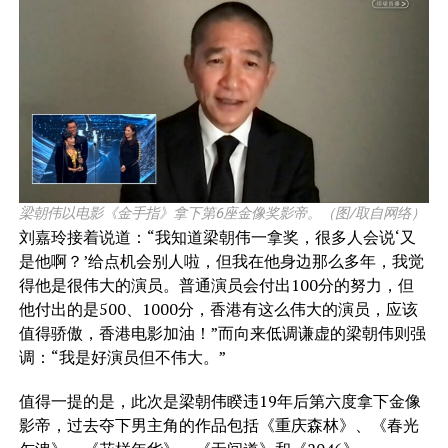
梁朝伟以电影《金手指》拿下第6座金像奖影帝。（图/取自网络）
刘嘉玲接着说道：“我知道梁朝伟一拿奖，很多人会说‘又
是他啊？’给点机会别人啦，但我在他身边那么多年，我觉
得他是很伟大的演员。普通演员会付出100分的努力，但
他付出的是500、1000分，香港有这么伟大的演员，应该
值得骄傲，香港电影加油！”而向来低调谦虚的梁朝伟则强
调：“我是好演员但不伟大。”
值得一提的是，此次是梁朝伟睽违19年后第六度拿下金像
影帝，过去夺下男主角的作品包括《重庆森林》、《春光