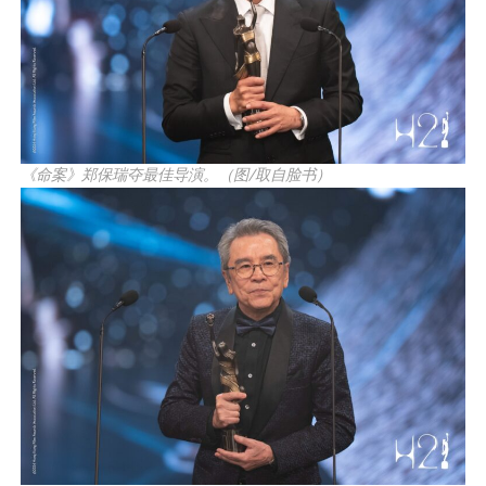
《命案》郑保瑞夺最佳导演。（图/取自脸书）