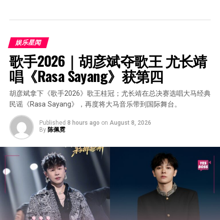
娱乐星闻
歌手2026｜胡彦斌夺歌王 尤长靖
唱《Rasa Sayang》获第四
胡彦斌拿下《歌手2026》歌王桂冠；尤长靖在总决赛选唱大马经典
民谣《Rasa Sayang》，再度将大马音乐带到国际舞台。
Published
8 hours ago
on
August 8, 2026
By
陈佩霓