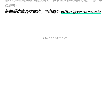
谢咏欣继金马奖最佳新演员后，再获金像新演员奖肯定。（图/取
自脸书）
新闻采访或合作邀约，可电邮至
editor@yes-boss.asia
ADVERTISEMENT