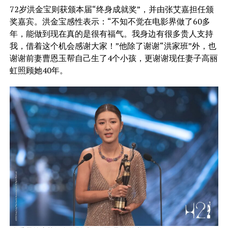
72岁洪金宝则获颁本届“终身成就奖”，并由张艾嘉担任颁
奖嘉宾。洪金宝感性表示：“不知不觉在电影界做了60多
年，能做到现在真的是很有福气。我身边有很多贵人支持
我，借着这个机会感谢大家！”他除了谢谢“洪家班”外，也
谢谢前妻曹恩玉帮自己生了4个小孩，更谢谢现任妻子高丽
虹照顾她40年。