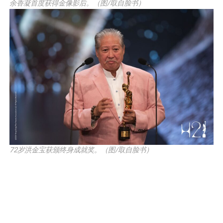
余香凝首度获得金像影后。（图/取自脸书）
72岁洪金宝获颁终身成就奖。（图/取自脸书）