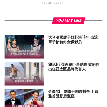
ADVERTISEMENT
YOU MAY LIKE
大马演员廖子妤赴港14年 击退
章子怡首封金像影后
SKECHERS再邀巨星助阵 梁朝伟
出任亚太区品牌代言人
金像43｜刘青云四度封帝 卫诗
雅首登影后宝座