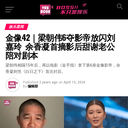
娱乐星闻
金像42｜梁朝伟6夺影帝放闪刘
嘉玲  余香凝首摘影后甜谢老公
陪对剧本
梁朝伟相隔15年后，再以电影《金手指》拿下第6座金像影帝，余
香凝则凭《白日之下》首次封后。
Published
2 years ago
on
April 15, 2024
By
编辑部