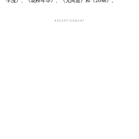
乍洩》、《花样年华》、《无间道》和《2046》。
ADVERTISEMENT