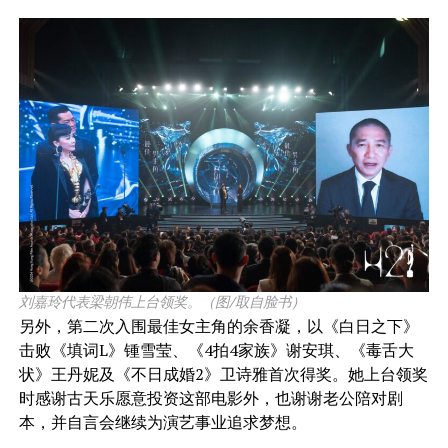
刘嘉玲代表梁朝伟上台领奖。（图/取自脸书）
另外，第二次入围最佳女主角的余香凝，以《白日之下》
击败《填词L》锺雪莹、《4拍4家族》谢安琪、《毒舌大
状》王丹妮及《不日成婚2》卫诗雅首次得奖。她上台领奖
时感谢古天乐愿意投资这部电影外，也谢谢老公陪对剧
本，并自言会继续为演艺事业追求梦想。