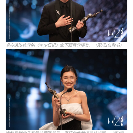
卓亦谦以执导的《年少日记》拿下新晋导演奖。（图/取自脸书）