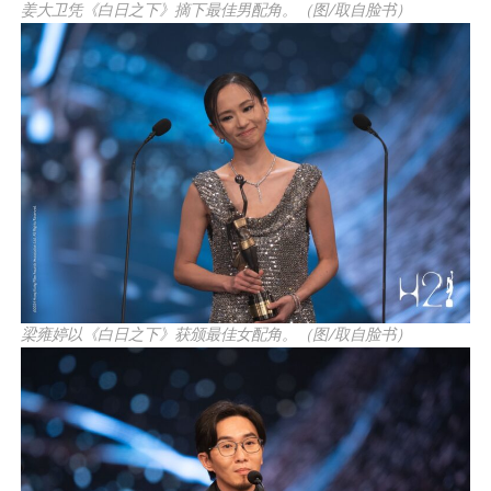
姜大卫凭《白日之下》摘下最佳男配角。（图/取自脸书）
梁雍婷以《白日之下》获颁最佳女配角。（图/取自脸书）