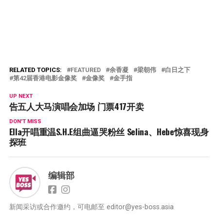
RELATED TOPICS:
FEATURED
余香凝
梁朝伟
白日之下
第42届香港电影金像奖
金像奖
金手指
UP NEXT
告五人大马演唱会加场 门票417开卖
DON'T MISS
Ella开唱重温S.H.E组曲逼哭粉丝 Selina、Hebe惊喜现身
探班
编辑部
新闻采访或合作邀约，可电邮至
editor@yes-boss.asia