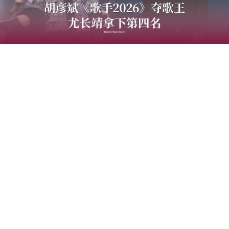
中国音乐竞技节目《歌手2026》于7日迎来备受瞩目的总
决赛“歌王之战”，本场赛制共分为“帮唱排位赛”和“独唱排
位赛”，并综合两轮成绩和月度赛赢得的加权值，选出本季
歌王。最终，胡彦斌以加权后28.88%总得票率，斩获本
季“歌王”桂冠；齐豫以15.98%得票率锁定亚军；万妮达以
15.14%摘得季军，而大马歌手尤长靖则以第四名14.65%得
票率圆满收官。