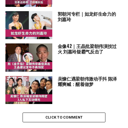
郭朝河专栏｜如龙虾生命力的
刘嘉玲
金像42｜王晶批梁朝伟演技过
火 刘嘉玲疑霸气反击了
吴慷仁遇梁朝伟激动手抖 陈泽
耀爽喊：醒着做梦
CLICK TO COMMENT