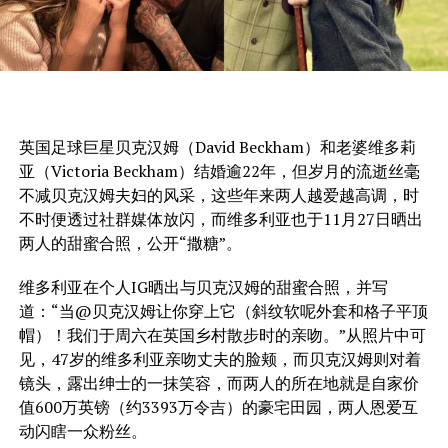
英国足球巨星贝克汉姆（David Beckham）和老婆维多莉
亚（Victoria Beckham）结婚逾22年，但岁月的流逝丝毫
不减贝克汉姆夫妇的风采，这些年来两人越爱越高调，时
不时便透过社群媒体放闪，而维多利亚也于11月27日晒出
两人的甜蜜合照，公开“撒糖”。
维多利亚在个人IG晒出与贝克汉姆的甜蜜合照，并写
道：“当@贝克汉姆让你穿上它（斜纹软呢外套和格子平顶
帽）！我们于周六在英国乡村散步时的亲吻。”从照片中可
见，47岁的维多利亚亲吻丈夫的脸颊，而贝克汉姆则对着
镜头，露出绅士的一抹笑容，而两人的所在地就是自家价
值600万英镑（约3393万令吉）的豪宅田园，两人恩爱互
动闪瞎一众粉丝。