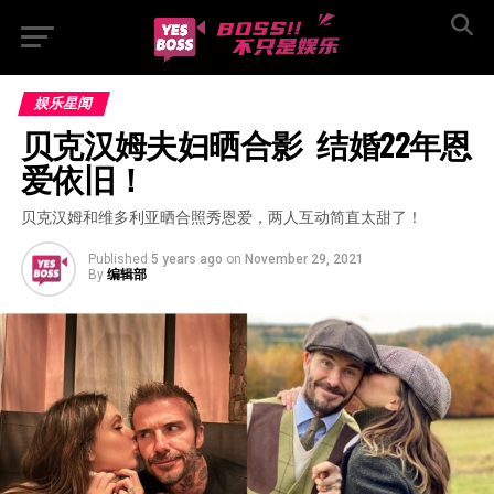
娱乐星闻
贝克汉姆夫妇晒合影  结婚22年恩
爱依旧！
贝克汉姆和维多利亚晒合照秀恩爱，两人互动简直太甜了！
Published
5 years ago
on
November 29, 2021
By
编辑部