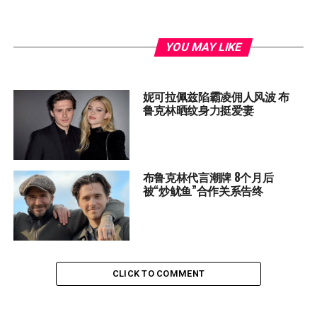
YOU MAY LIKE
妮可拉佩兹陷霸凌佣人风波 布
鲁克林晒纹身力挺爱妻
布鲁克林代言潮牌 8个月后
被“炒鱿鱼”合作关系告终
CLICK TO COMMENT