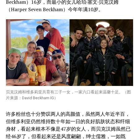
Beckham）16岁，而最小的女儿哈珀·塞文·贝克汉姆
（Harper Seven Beckham）今年年满10岁。
贝克汉姆和维多莉亚共育有三子一女，一家六口看起来温馨十足。（图
片来源：David Beckham IG）
许多粉丝也十分赞叹两人的高颜值，虽然两人年近半百，
但维多利亚仍然维持数十年如一日的良好肌肤状态和纤细
身材，看起来根本不像是47岁的女人，而贝克汉姆虽然已
经46岁了，但看起来还是风度翩翩，绅士儒雅，一如既