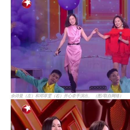
佘诗曼（左）和邓萃雯（右）开心牵手演出。 （图/取自网络）