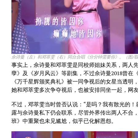
佘诗曼（左）和邓萃雯（右）同台合唱《分分钟需要你》。（图/
事实上，佘诗曼和邓萃雯是同校师姐妹关系，两人
孽》及《岁月风云》等剧集，不过佘诗曼2018曾在
《万千星辉颁奖典礼》被一同争视后的女星当透明
她和邓萃雯多次争夺视后，也被安排同坐一起，网
不过，邓萃雯当时曾否认说：“是吗？我有散光的！
露与佘诗曼私下仍会联系，尽管外界传出两人不合
班》中重聚也未见尴尬，似乎已化解恩怨。