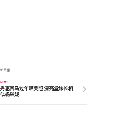
邓萃雯
 NEXT
秀惠回马过年晒美照 漂亮堂妹长相
神似杨采妮