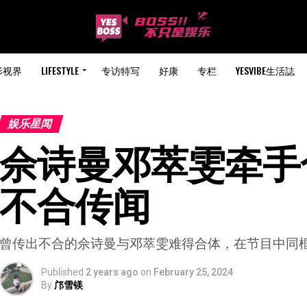
影视界
LIFESTYLE
专访特写
好康
专栏
YESVIBE生活誌
娱乐星闻
佘诗曼邓萃雯牵手合
不合传闻
曾传出不合的佘诗曼与邓萃雯难得合体，在节目中同
Published
2 years ago
on
February 25, 2024
By
邝雪镁