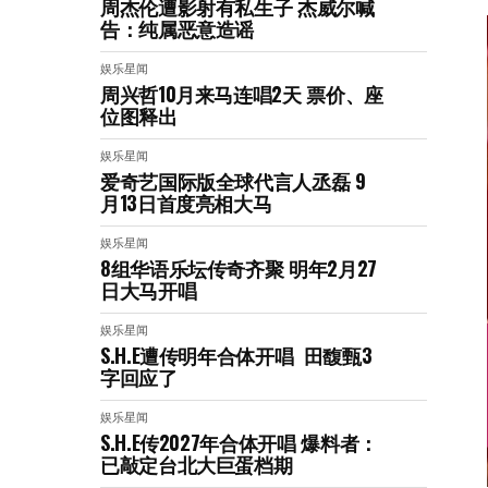
周杰伦遭影射有私生子 杰威尔喊
告：纯属恶意造谣
娱乐星闻
周兴哲10月来马连唱2天 票价、座
位图释出
娱乐星闻
爱奇艺国际版全球代言人丞磊 9
月13日首度亮相大马
娱乐星闻
8组华语乐坛传奇⻬聚 明年2月27
日大马开唱
娱乐星闻
S.H.E遭传明年合体开唱 田馥甄3
字回应了
娱乐星闻
S.H.E传2027年合体开唱 爆料者：
已敲定台北大巨蛋档期