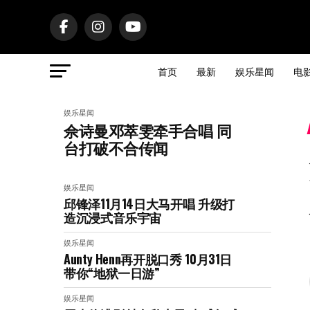
首页
最新
娱乐星闻
电
娱乐星闻
佘诗曼邓萃雯牵手合唱 同
台打破不合传闻
娱乐星闻
邱锋泽11月14日大马开唱 升级打
造沉浸式音乐宇宙
娱乐星闻
Aunty Henn再开脱口秀 10月31日
带你“地狱一日游”
娱乐星闻