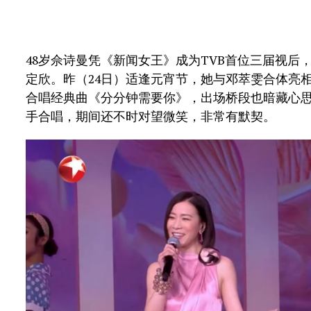
48岁佘诗曼凭《新闻女王》成为TVB首位三届视后
定欣。昨（24日）适逢元宵节，她与邓萃雯合体亮
合唱经典曲《分分钟需要你》，出场桥段也暗藏心
手合唱，期间还不时对望微笑，非常有默契。