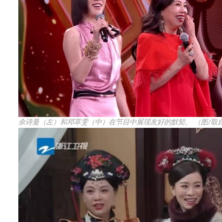
佘诗曼（左）和邓萃雯（中）在节目中展现友好的默契。 （图/取