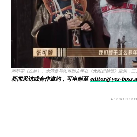
邓萃雯（左起）、佘诗曼与张可颐去年在《无限超越班》重聚，三人
新闻采访或合作邀约，可电邮至
editor@yes-boss.a
ADVERTISEME