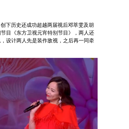
，创下历史还成功超越两届视后邓萃雯及胡
相节目《东方卫视元宵特别节目》，两人还
思，设计两人先是装作敌视，之后再一同牵