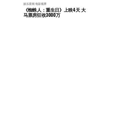
娱乐星闻
电影视界
《蜘蛛人：重生日》上映4天 大
马票房狂收3000万