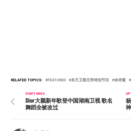
RELATED TOPICS:
FEATURED
东方卫视元宵特别节目
佘诗曼
DON'T MISS
UP
Dior大颖新年歌登中国湖南卫视 歌名
杨
舞蹈全被改过