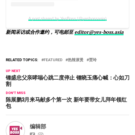
A post shared by YesBoss (@yesbossasia)
新闻采访或合作邀约，可电邮至
editor@yes-boss.asia
RELATED TOPICS:
FEATURED
热辣滚烫
贾玲
UP NEXT
锺盛忠父亲哮喘心跳二度停止 锺晓玉痛心喊：心如刀
割
DON'T MISS
陈展鹏3月来马献多个第一次 新年要带女儿拜年领红
包
编辑部