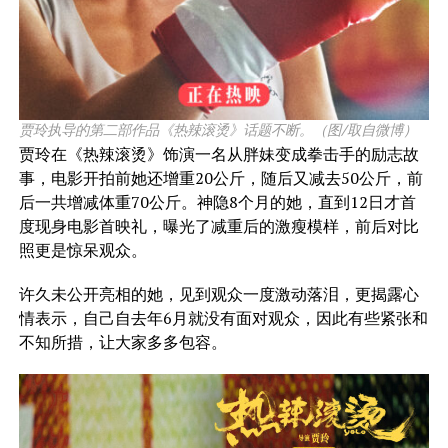
贾玲执导的第二部作品《热辣滚烫》话题不断。（图/取自微博）
贾玲在
《热辣滚烫》饰演一名从胖妹变成拳击手的励志故
事，电影开拍前她还增重20公斤，随后又减去50公斤，前
后一共增减体重70公斤。神隐8个月的她，直到12日才首
度现身电影首映礼，曝光了减重后的激瘦模样，前后对比
照更是惊呆观众。
许久未公开亮相的她，见到观众一度激动落泪，更揭露心
情表示，自己自去年6月就没有面对观众，因此有些紧张和
不知所措，让大家多多包容。