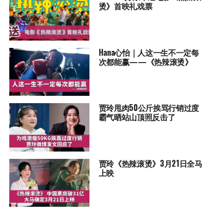
烫》首映礼戏票
Hana心怡｜人这一生不一定每
次都能赢——《热辣滚烫》
贾玲甩肉50公斤挨骂行销过度
霸气晒站山顶照反击了
贾玲《热辣滚烫》3月21日全马
上映