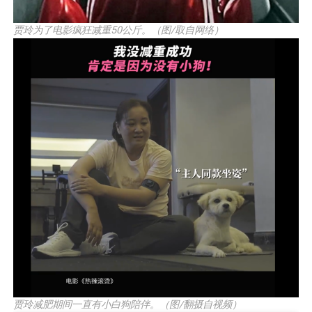
贾玲为了电影疯狂减重50公斤。（图/取自网络）
贾玲减肥期间一直有小白狗陪伴。（图/翻摄自视频）