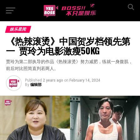
娱乐星闻
《热辣滚烫》中国贺岁档领先第
一  贾玲为电影激瘦50KG
贾玲为第二部执导的作品《热辣滚烫》努力减肥，练就一身腹肌，
前后对比照简直判若两人。
Published
2 years ago
on
February 14, 2024
By
编辑部