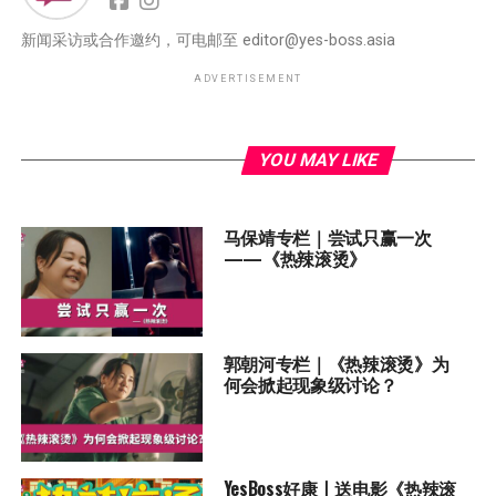
新闻采访或合作邀约，可电邮至
editor@yes-boss.asia
ADVERTISEMENT
YOU MAY LIKE
马保靖专栏｜尝试只赢一次
——《热辣滚烫》
郭朝河专栏｜《热辣滚烫》为
何会掀起现象级讨论？
YesBoss好康丨送电影《热辣滚