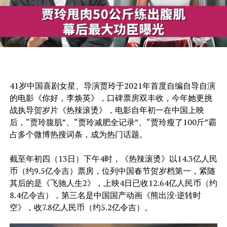
41岁中国喜剧女星、导演贾玲于2021年首度自编自导自演
的电影《你好，李焕英》，口碑票房双丰收，今年她更挑
战执导贺岁片《热辣滚烫》，电影自年初一在中国上映
后，“贾玲腹肌”、“贾玲减肥全记录”、“贾玲瘦了100斤”霸
占多个微博热搜词条，成为热门话题。
截至年初四（13日）下午4时，《热辣滚烫》以14.3亿人民
币（约9.5亿令吉）票房，位列中国春节贺岁档第一，紧随
其后的是《飞驰人生2》，上映4日已收12.64亿人民币（约
8.4亿令吉），第三名是中国国产动画《熊出没·逆转时
空》，收7.8亿人民币（约5.2亿令吉）。