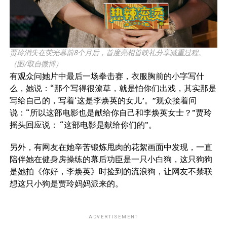
贾玲消失在荧光幕前8个月后，首度亮相首映礼分享减重过程。
（图/取自微博）
有观众问她片中最后一场拳击赛，衣服胸前的小字写什
么，她说：“那个写得很潦草，就是怕你们出戏，其实那是
写给自己的，写着‘这是李焕英的女儿’。”观众接着问
说：“所以这部电影也是献给你自己和李焕英女士？”贾玲
摇头回应说： “这部电影是献给你们的”。
另外，有网友在她辛苦锻炼甩肉的花絮画面中发现，一直
陪伴她在健身房操练的幕后功臣是一只小白狗，这只狗狗
是她拍《你好，李焕英》时捡到的流浪狗，让网友不禁联
想这只小狗是贾玲妈妈派来的。
ADVERTISEMENT