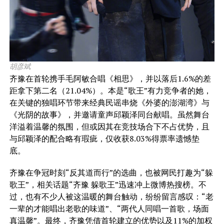
胡彦斌
齐豫在首轮携手毛阿敏合唱《相思》，并以落后1.6%的差
距拿下第二名（21.04%）。本是“歌王”有力竞争者的她，
在关键的独唱环节带来经典民谣串烧《外婆的澎湖湾》与
《光阴的故事》，并邀请童声邱颖泽同台献唱。虽然舞台
洋溢着温馨的氛围，但或因其在竞技场合下不占优势，且
与邱颖泽的配合略有瑕疵，仅收获8.03%得票率遗憾垫
底。
齐豫在争冠时刻“反其道而行”的选曲，也被网民打趣为“躲
歌王”，相关话题“齐豫 躲歌王”迅速冲上微博热搜榜。不
过，也有不少人被这温暖的舞台触动，纷纷留言感叹：“老
一辈的才能唱出老歌的味道”、“两代人同唱一首歌，场面
真温馨”。最终，齐豫凭借首轮建立的优势以及11%的加权