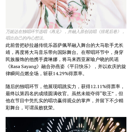
万妮达在独唱环节选唱《再见》，并融入原创说唱《排尾后巷》，
唱出自己的内心想法。
​此前曾把砂拉越传统乐器萨佩琴融入舞台的大马歌手尤长
靖，再度将大马音乐带向国际舞台。在帮唱环节中，身穿
民族服饰的他携手龚琳娜，将马来西亚家喻户晓的民谣
《Rasa Sayang》融合孙燕姿《平日快乐》，并以欢庆的旋
律瞬间点燃全场，斩获14.29%得票率。
随后的独唱环节，他展现唱跳实力，获得12.11%得票率，
最终以第四名的成绩圆满收官。虽然未能夺得“歌王”，但
他在节目中凭扎实的唱功赢得观众的掌声，并留下不少精
彩舞台，可谓虽败犹荣。