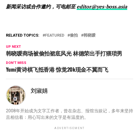
新闻采访或合作邀约，可电邮至
editor@yes-boss.asia
RELATED TOPICS:
FEATURED
偷拍
韩晓嗳
UP NEXT
韩晓嗳商场被偷拍裙底风光 林德荣出手打猥琐男
DON'T MISS
Yumi黄诗棋飞抵香港 惊觉20k现金不翼而飞
刘淑娟
2008年开始成为文字工作者，曾在杂志、报馆当娱记，多年来坚持
且相信着：用心写出来的文字是有温度的。
ADVERTISEMENT