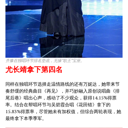
齐豫在独唱环节排名垫底，无缘“歌王”宝座。
尤长靖拿下第四名
​同样在独唱环节选择走温情路线的还有万妮达，她带来节
奏舒缓的经典曲目《再见》，并巧妙融入原创说唱曲《排
尾后巷》唱出心声，感动了不少观众，获得14.15%得票
率。结合在帮唱环节与吴碧霞合唱《花田错》拿下的
15.83%得票率，尽管她未有加权值，但综合两轮表现，她
最终拿下本季季军。