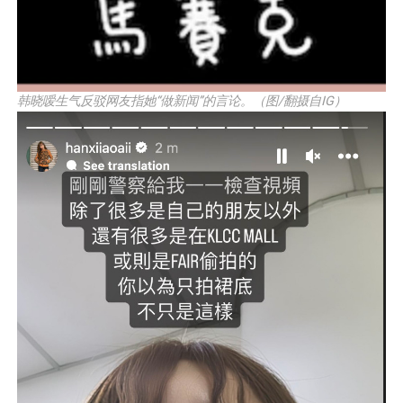
韩晓嗳生气反驳网友指她“做新闻”的言论。（图/翻摄自IG）