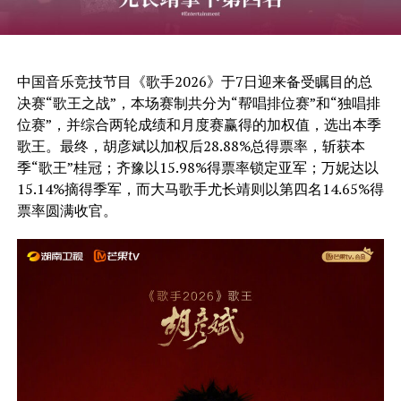
中国音乐竞技节目《歌手2026》于7日迎来备受瞩目的总
决赛“歌王之战”，本场赛制共分为“帮唱排位赛”和“独唱排
位赛”，并综合两轮成绩和月度赛赢得的加权值，选出本季
歌王。最终，胡彦斌以加权后28.88%总得票率，斩获本
季“歌王”桂冠；齐豫以15.98%得票率锁定亚军；万妮达以
15.14%摘得季军，而大马歌手尤长靖则以第四名14.65%得
票率圆满收官。