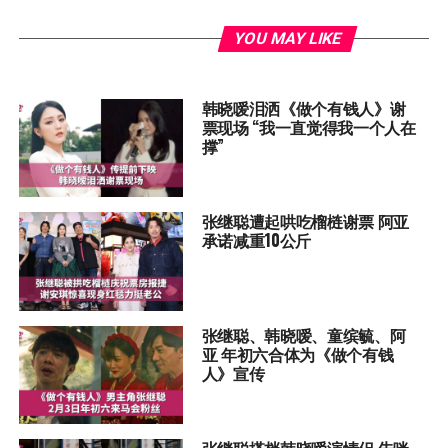
YOU MAY LIKE
韩晓嗳泪洒《做个有钱人》谢
票现场 “我一直觉得我一个人在
撑”
张继聪遭起哄吃榴梿谢票 阿亚
承诺减重10公斤
张继聪、韩晓嗳、童缤毓、阿
亚 年初六合体为《做个有钱
人》宣传