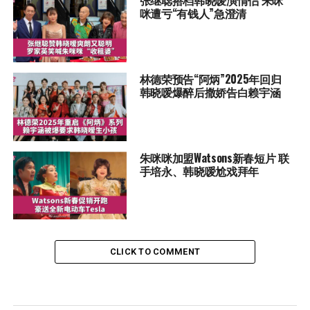
张继聪搭档韩晓嗳演情侣 朱咪
咪遭亏“有钱人”急澄清
林德荣预告“阿炳”2025年回归
韩晓嗳爆醉后撒娇告白赖宇涵
朱咪咪加盟Watsons新春短片 联
手培永、韩晓嗳尬戏拜年
CLICK TO COMMENT