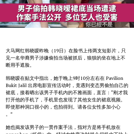
大马网红韩晓嗳昨晚（19日）在脸书上传两支短影片，只
见一名华裔男子涉嫌偷拍当场被抓后，狼狈的坐在地上不
断用手遮脸。
韩晓嗳在贴文中指出，她于晚上9时10分左右在 Pavilion
Bukit Jalil 出席电影宣传活动时，竟遇到变态男偷拍自己的
裙底，接着晒出该男子手机内的不雅画面，直言：“刚才我
打开他的手机了，手机里也发现了其他女生的裙底视频。
即使那种洞口很小的，也拍得到。请各位女性多加小心
。”
她也揭发该男子的一贯作案手法，指对方是将手机放在