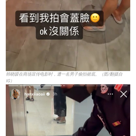
韩晓嗳在商场宣传电影时，遭一名男子偷拍裙底。（图/翻摄自
IG）