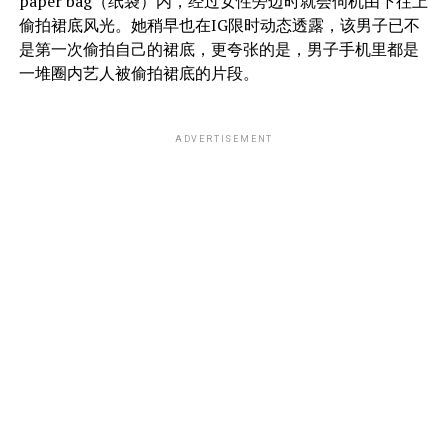
paper bag（纸袋）内，经过女性旁边时就会伺机由下往上
偷拍裙底风光。她稍早也在IG限时动态透露，该男子已不
是第一次偷拍自己的裙底，更夸张的是，男子手机里都是
一堆圈内艺人被偷拍裙底的片段。
ADVERTISEMENT