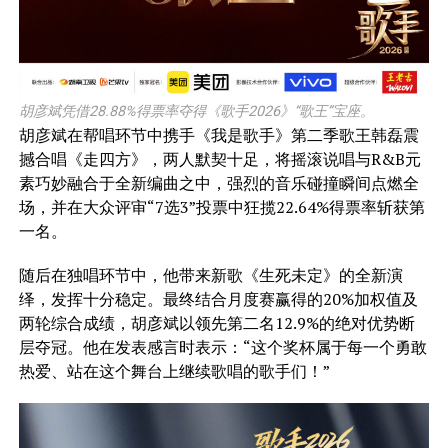
胡彦斌凭借28.88%得票率夺得《歌手2026》“歌王”宝座。
胡彦斌在帮唱环节中携手《我是歌手》第二季歌王韩磊震
撼合唱《走四方》，两人默契十足，将摇滚说唱与R&B元
素巧妙融合于全新编曲之中，强烈的音乐碰撞瞬间点燃全
场，并在大众评审“7选3”投票中狂揽22.64%得票率斩获第
一名。
随后在独唱环节中，他带来新歌《生死未定》的全新演
绎，发挥十分稳定。最终结合月度赛赢得的20%加权值及
两轮综合成绩，胡彦斌以领先第二名12.9%的绝对优势断
层夺冠。他在发表感言时表示：“这个奖杯属于每一个勇敢
热爱、站在这个舞台上继续歌唱的歌手们！”