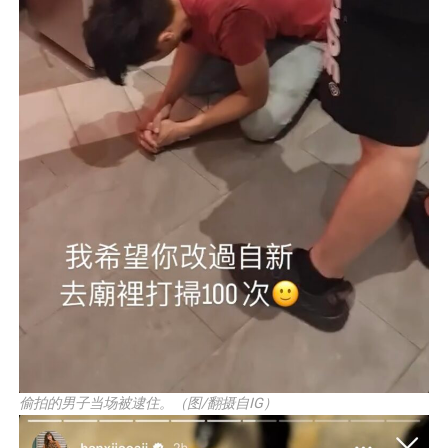
偷拍的男子当场被逮住。（图/翻摄自IG）