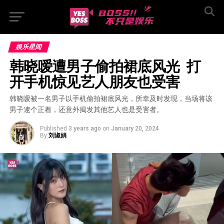
娱乐星闻
韩晓嗳遭男子偷拍裙底风光  打
开手机惊见艺人朋友也受害
韩晓嗳被一名男子以手机偷拍裙底风光，所幸及时发现，当场将该
男子逮个正着，还意外揭发其他艺人也是受害者。
Published
3 years ago
on
January 20, 2024
By
刘淑娟