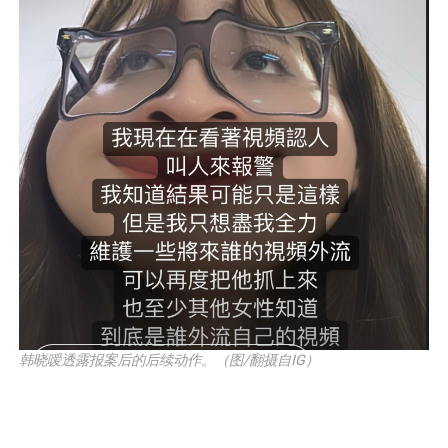
韩晓嗳透露报案后的后续动作。（图/翻摄自IG）