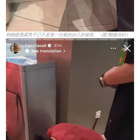
韩晓嗳透露男子已不是第一次偷拍自己的裙底。（图/翻摄自IG）