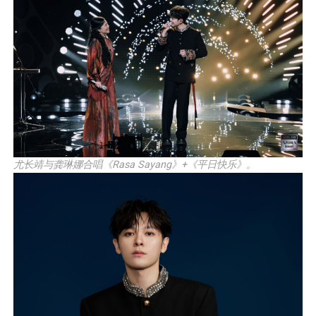
尤长靖与龚琳娜合唱《Rasa Sayang》+《平日快乐》。