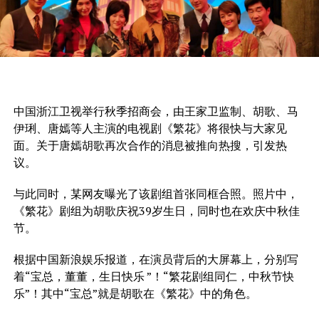
中国浙江卫视举行秋季招商会，由王家卫监制、胡歌、马
伊琍、唐嫣等人主演的电视剧《繁花》将很快与大家见
面。关于唐嫣胡歌再次合作的消息被推向热搜，引发热
议。
与此同时，某网友曝光了该剧组首张同框合照。照片中，
《繁花》剧组为胡歌庆祝39岁生日，同时也在欢庆中秋佳
节。
根据中国新浪娱乐报道，在演员背后的大屏幕上，分别写
着“宝总，董董，生日快乐 ”！“繁花剧组同仁，中秋节快
乐”！其中“宝总”就是胡歌在《繁花》中的角色。