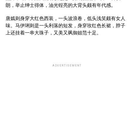
朗，举止绅士得体，油光锃亮的大背头颇有年代感。
唐嫣则身穿大红色西装，一头波浪卷，低头浅笑颇有女人
味。马伊琍则是一头利落的短发，身穿玫红色长裙，脖子
上还挂着一串大珠子，又美又飒御姐范十足。
ADVERTISEMENT