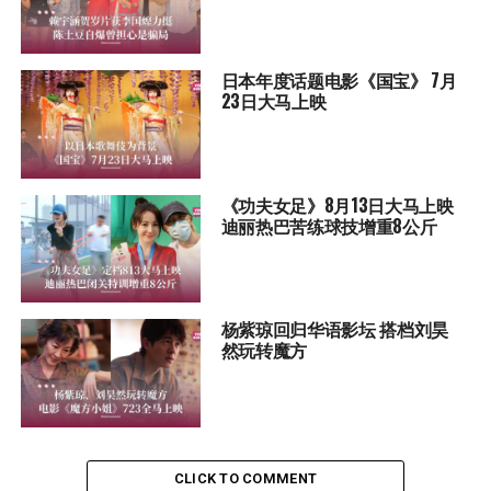
日本年度话题电影《国宝》 7月
23日大马上映
《功夫女足》8月13日大马上映
迪丽热巴苦练球技增重8公斤
杨紫琼回归华语影坛 搭档刘昊
然玩转魔方
CLICK TO COMMENT