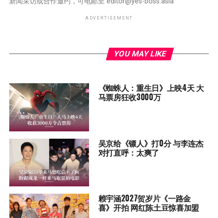
新闻采访或合作邀约，可电邮至
editor@yes-boss.asia
ADVERTISEMENT
YOU MAY LIKE
《蜘蛛人：重生日》上映4天 大
马票房狂收3000万
吴京给《镖人》打0分 与李连杰
对打直呼：太爽了
赖宇涵2027贺岁片《一路金
喜》开拍 网红陈土豆惊喜加盟