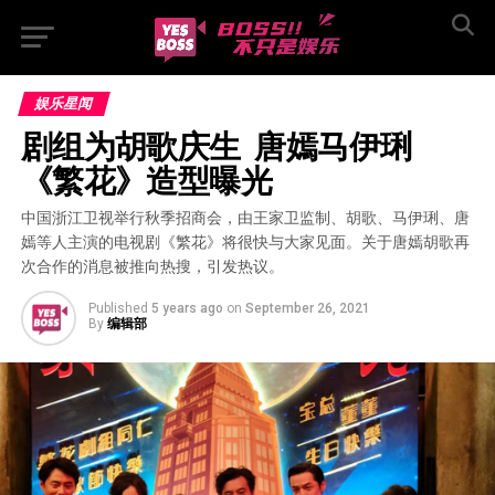
娱乐星闻
剧组为胡歌庆生  唐嫣马伊琍
《繁花》造型曝光
中国浙江卫视举行秋季招商会，由王家卫监制、胡歌、马伊琍、唐
嫣等人主演的电视剧《繁花》将很快与大家见面。关于唐嫣胡歌再
次合作的消息被推向热搜，引发热议。
Published
5 years ago
on
September 26, 2021
By
编辑部