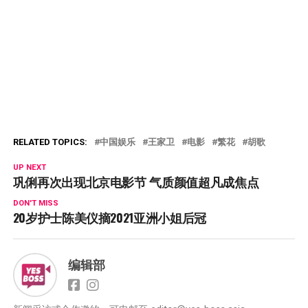
RELATED TOPICS:
中国娱乐
王家卫
电影
繁花
胡歌
UP NEXT
巩俐再次出现北京电影节 气质颜值超凡成焦点
DON'T MISS
20岁护士陈美仪摘2021亚洲小姐后冠
编辑部