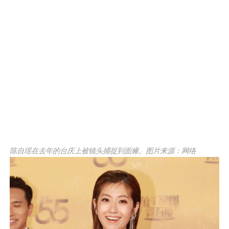
陈自瑶在去年的台庆上被镜头捕捉到面瘫。图片来源：网络