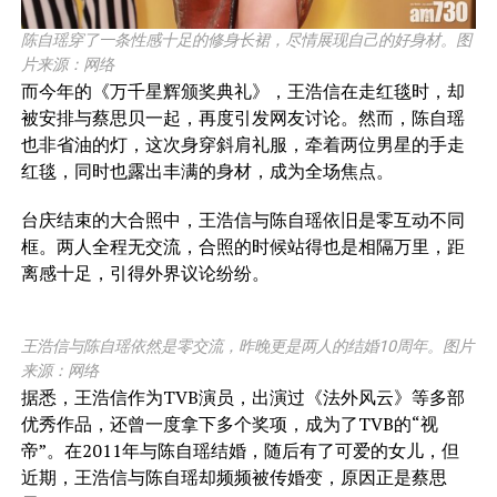
陈自瑶穿了一条性感十足的修身长裙，尽情展现自己的好身材。图
片来源：网络
而今年的《万千星辉颁奖典礼》，王浩信在走红毯时，却
被安排与蔡思贝一起，再度引发网友讨论。然而，陈自瑶
也非省油的灯，这次身穿斜肩礼服，牵着两位男星的手走
红毯，同时也露出丰满的身材，成为全场焦点。
台庆结束的大合照中，王浩信与陈自瑶依旧是零互动不同
框。两人全程无交流，合照的时候站得也是相隔万里，距
离感十足，引得外界议论纷纷。
王浩信与陈自瑶依然是零交流，昨晚更是两人的结婚10周年。图片
来源：网络
据悉，王浩信作为TVB演员，出演过《法外风云》等多部
优秀作品，还曾一度拿下多个奖项，成为了TVB的“视
帝”。在2011年与陈自瑶结婚，随后有了可爱的女儿，但
近期，王浩信与陈自瑶却频频被传婚变，原因正是蔡思