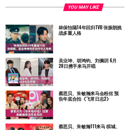
YOU MAY LIKE
林保怡隔14年回归TVB 张振朗挑
战多重人格
吴业坤、胡鸿钧、刘佩玥 6月
28日携手来马开唱
蔡思贝、朱敏瀚来马会粉丝 预
告年底合拍《飞常日志2》
蔡思贝、朱敏瀚111来马 槟城、