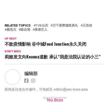
RELATED TOPICS:
TVB台庆
万千星辉颁奖典礼
王浩信
蔡思贝
陈自瑶
香港艺人
UP NEXT
不敌疫情影响 谷中城Food Junction永久关闭
DON'T MISS
莉娅发文向Keanna道歉 承认“我是法院认证的小三”
编辑部
新闻采访或合作邀约，可电邮至
editor@yes-boss.asia
ADVERTISEMENT
Yes Boss