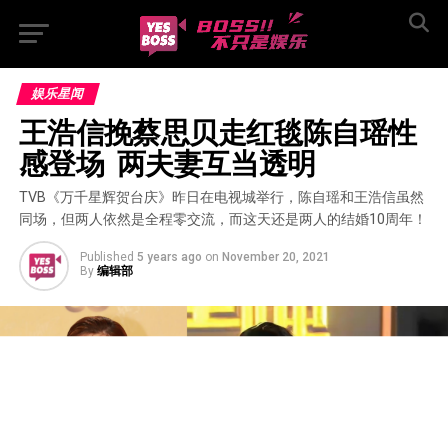
娱乐星闻
王浩信挽蔡思贝走红毯陈自瑶性
感登场  两夫妻互当透明
TVB《万千星辉贺台庆》昨日在电视城举行，陈自瑶和王浩信虽然
同场，但两人依然是全程零交流，而这天还是两人的结婚10周年！
Published
5 years ago
on
November 20, 2021
By
编辑部