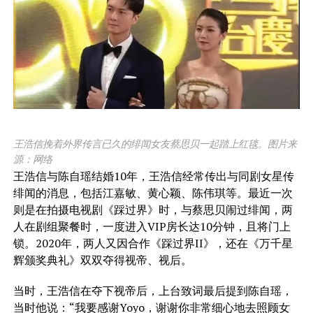
王浩信挽着外界传言已久的绯闻女友蔡思贝一起踏上红毯。图片来
源：网络
王浩信与陈自瑶结婚10年，王浩信经常传出与同剧女星传
绯闻的消息，包括江嘉敏、黄心颖、陈伟琪等。最近一次
则是在拍摄电视剧《踩过界》时，与蔡思贝闹过绯闻，两
人在剧组聚餐时，一度进入VIP房长达10分钟，且将门上
锁。2020年，两人又因合作《踩过界II》，还在《万千星
辉颁奖典礼》双双夺得视帝、视后。
当时，王浩信在夺下视帝后，上台致词最后提到陈自瑶，
当时他说：“我要感谢Yoyo，谢谢你非常细心地去照顾女