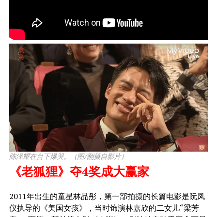
陈泽耀在台下爆哭。（图/翻摄自影片）
《老狐狸》夺4奖成大赢家
2011年出生的童星林品彤，第一部拍摄的长篇电影是阮凤
仪执导的《美国女孩》，当时饰演林嘉欣的二女儿“梁芳