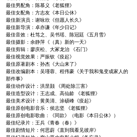
最佳男配角：陈慕义《老狐狸》
最佳女配角：方志友《本日公休》
最佳新演员：谢咏欣《但愿人长久》
最佳新导演：卓亦谦《年少日记》
最佳音效：杜笃之、吴书瑶、陈冠廷《五月雪》
最佳摄影：余静萍《（真）新的一天》
最佳剪辑：廖庆松、大冢龙治 《石门》
最佳视觉效果：严振钦《疫起》
最佳原著剧本：孙杰《大山来了》
最佳改编剧本：吴瑾蓉、程伟豪《关于我和鬼变成家人的
那件事》
最佳动作设计：洪昰颢 《周处除三害》
最佳造型设计：王志成、高仙龄 《老狐狸》
最佳美术设计：黄美清、涂硕峰《疫起》
最佳原创电影音乐：侯志坚 《老狐狸》
最佳原创电影歌曲：《同款》（电影《本日公休》）
最佳纪录片：王兵《青春（春）》
最佳剧情短片：何思蔚《直到我看见彼岸》