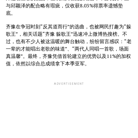
与邱颖泽的配合略有瑕疵，仅收获8.03%得票率遗憾垫
底。
齐豫在争冠时刻“反其道而行”的选曲，也被网民打趣为“躲
歌王”，相关话题“齐豫 躲歌王”迅速冲上微博热搜榜。不
过，也有不少人被这温暖的舞台触动，纷纷留言感叹：“老
一辈的才能唱出老歌的味道”、“两代人同唱一首歌，场面
真温馨”。最终，齐豫凭借首轮建立的优势以及11%的加权
值，依然以综合总成绩拿下本季亚军。
ADVERTISEMENT