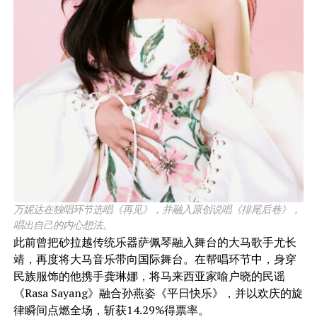
万妮达在独唱环节选唱《再见》，并融入原创说唱《排尾后巷》，
唱出自己的内心想法。
​此前曾把砂拉越传统乐器萨佩琴融入舞台的大马歌手尤长
靖，再度将大马音乐带向国际舞台。在帮唱环节中，身穿
民族服饰的他携手龚琳娜，将马来西亚家喻户晓的民谣
《Rasa Sayang》融合孙燕姿《平日快乐》，并以欢庆的旋
律瞬间点燃全场，斩获14.29%得票率。