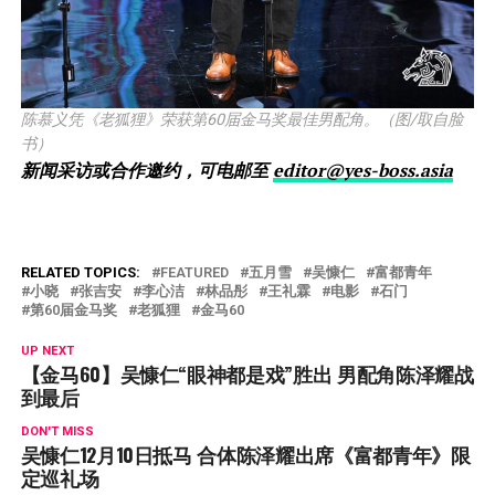
陈慕义凭《老狐狸》荣获第60届金马奖最佳男配角。（图/取自脸
书）
新闻采访或合作邀约，可电邮至
editor@yes-boss.asia
RELATED TOPICS:
FEATURED
五月雪
吴慷仁
富都青年
小晓
张吉安
李心洁
林品彤
王礼霖
电影
石门
第60届金马奖
老狐狸
金马60
UP NEXT
【金马60】吴慷仁“眼神都是戏”胜出 男配角陈泽耀战
到最后
DON'T MISS
吴慷仁12月10日抵马 合体陈泽耀出席《富都青年》限
定巡礼场