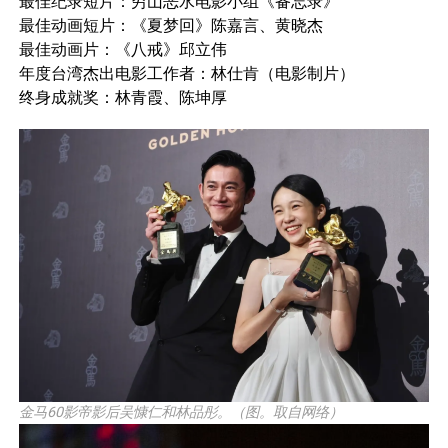
最佳纪录短片：穷山恶水电影小组《备忘录》
最佳动画短片：《夏梦回》陈嘉言、黄晓杰
最佳动画片：《八戒》邱立伟
年度台湾杰出电影工作者：林仕肯（电影制片）
终身成就奖：林青霞、陈坤厚
金马60影帝影后吴慷仁和林品彤。（图。取自网络）