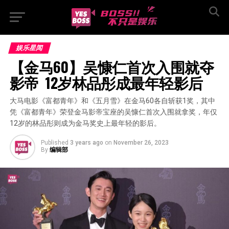
娱乐星闻
【金马60】吴慷仁首次入围就夺
影帝  12岁林品彤成最年轻影后
大马电影《富都青年》和《五月雪》在金马60各自斩获1奖，其中
凭《富都青年》荣登金马影帝宝座的吴慷仁首次入围就拿奖，年仅
12岁的林品彤则成为金马奖史上最年轻的影后。
Published
3 years ago
on
November 26, 2023
By
编辑部