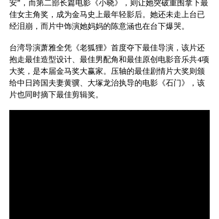
安”，而第二部长篇电影《小晓》，则让她突破重围拿下最
佳女主角奖，成为金马史上最年轻影后。她还未走上台已
经泪崩，而片中饰演她妈妈的陈意涵也在台下爆哭。
台湾导演萧雅全凭《老狐狸》首度夺下最佳导演，该片还
抱走最佳造型设计、最佳男配角和最佳原创电影音乐共4项
大奖，是本届金马奖大赢家。压轴的最佳剧情片大奖则颁
给中日跨国夫妻黄骥、大塚龙治执导的电影《石门》，该
片也同时摘下最佳剪辑奖。