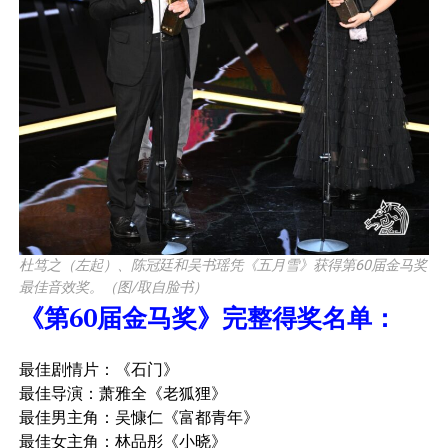
杜笃之（左起）、陈冠廷和吴书瑶凭《五月雪》获得第60届金马奖
最佳音效奖。（图/取自脸书）
《第60届金马奖》完整得奖名单：
最佳剧情片：《石门》
最佳导演：萧雅全《老狐狸》
最佳男主角：吴慷仁《富都青年》
最佳女主角：林品彤《小晓》