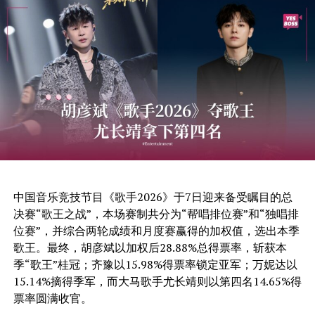
中国音乐竞技节目《歌手2026》于7日迎来备受瞩目的总
决赛“歌王之战”，本场赛制共分为“帮唱排位赛”和“独唱排
位赛”，并综合两轮成绩和月度赛赢得的加权值，选出本季
歌王。最终，胡彦斌以加权后28.88%总得票率，斩获本
季“歌王”桂冠；齐豫以15.98%得票率锁定亚军；万妮达以
15.14%摘得季军，而大马歌手尤长靖则以第四名14.65%得
票率圆满收官。