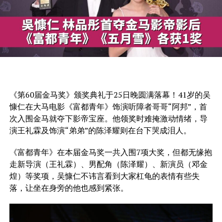
《第60届金马奖》颁奖典礼于25日晚圆满落幕！41岁的吴
慷仁在大马电影《富都青年》饰演听障者哥哥“阿邦”，首
次入围金马就夺下影帝宝座。他领奖时难掩激动情绪，导
演王礼霖及饰演“弟弟”的陈泽耀则在台下哭成泪人。
《富都青年》在本届金马奖一共入围7项大奖，但都无缘抱
走新导演（
王礼霖）、男配角（
陈泽耀）、新演员（
邓金
煌）等奖项，吴慷仁不讳言看到大家杠龟的表情有些失
落，让坐在身旁的他也感到紧张。