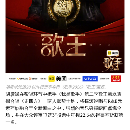
胡彦斌凭借28.88%得票率夺得《歌手2026》“歌王”宝座。
胡彦斌在帮唱环节中携手《我是歌手》第二季歌王韩磊震
撼合唱《走四方》，两人默契十足，将摇滚说唱与R&B元
素巧妙融合于全新编曲之中，强烈的音乐碰撞瞬间点燃全
场，并在大众评审“7选3”投票中狂揽22.64%得票率斩获第
一名。