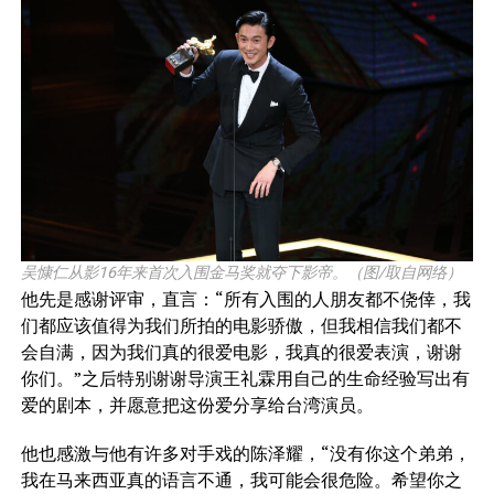
吴慷仁从影16年来首次入围金马奖就夺下影帝。（图/取自网络）
他先是感谢评审，直言：“所有入围的人朋友都不侥倖，我
们都应该值得为我们所拍的电影骄傲，但我相信我们都不
会自满，因为我们真的很爱电影，我真的很爱表演，谢谢
你们。”之后特别谢谢导演王礼霖用自己的生命经验写出有
爱的剧本，并愿意把这份爱分享给台湾演员。
他也感激与他有许多对手戏的陈泽耀，“没有你这个弟弟，
我在马来西亚真的语言不通，我可能会很危险。希望你之