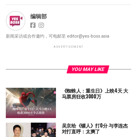
编辑部
新闻采访或合作邀约，可电邮至
editor@yes-boss.asia
ADVERTISEMENT
YOU MAY LIKE
《蜘蛛人：重生日》上映4天 大
马票房狂收3000万
吴京给《镖人》打0分 与李连杰
对打直呼：太爽了