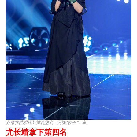
齐豫在独唱环节排名垫底，无缘“歌王”宝座。
尤长靖拿下第四名