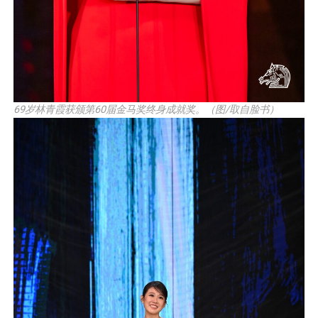
69岁林青霞获颁第60届金马奖终身成就奖。（图/取自脸书）