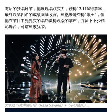
随后的独唱环节，他展现唱跳实力，获得12.11%得票率，
最终以第四名的成绩圆满收官。虽然未能夺得“歌王”，但
他在节目中凭扎实的唱功赢得观众的掌声，并留下不少精
彩舞台，可谓虽败犹荣。
尤长靖与龚琳娜合唱《Rasa Sayang》+《平日快乐》。