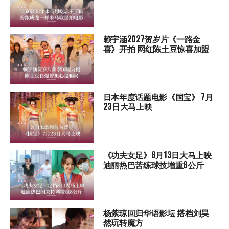
赖宇涵2027贺岁片《一路金
喜》开拍 网红陈土豆惊喜加盟
日本年度话题电影《国宝》 7月
23日大马上映
《功夫女足》8月13日大马上映
迪丽热巴苦练球技增重8公斤
杨紫琼回归华语影坛 搭档刘昊
然玩转魔方