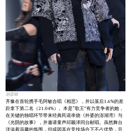
胡彦斌
齐豫在首轮携手毛阿敏合唱《相思》，并以落后1.6%的差
距拿下第二名（21.04%）。本是“歌王”有力竞争者的她，
在关键的独唱环节带来经典民谣串烧《外婆的澎湖湾》与
《光阴的故事》，并邀请童声邱颖泽同台献唱。虽然舞台
洋溢着温馨的氛围，但或因其在竞技场合下不占优势，且