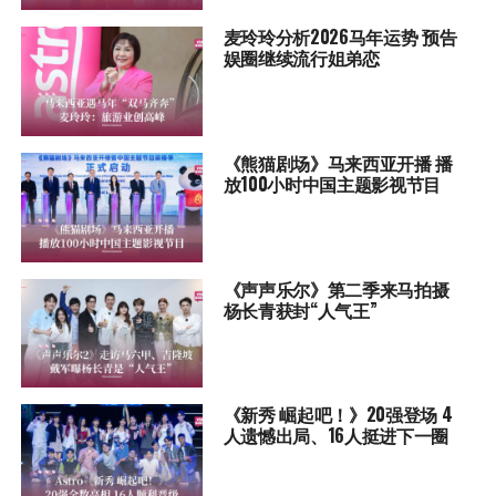
麦玲玲分析2026马年运势 预告
娱圈继续流行姐弟恋
《熊猫剧场》马来西亚开播 播
放100小时中国主题影视节目
《声声乐尔》第二季来马拍摄
杨长青获封“人气王”
《新秀 崛起吧！》20强登场 4
人遗憾出局、16人挺进下一圈