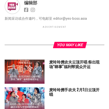
编辑部
新闻采访或合作邀约，可电邮至
editor@yes-boss.asia
ADVERTISEMENT
YOU MAY LIKE
麦玲玲携农夫云顶开唱 祭出现
场“睇掌”福利帮观众开运
麦玲玲携手农夫 2月1日云顶开
唱