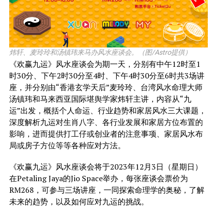
炜轩、麦玲玲和汤镇玮来马办风水座谈会。（图/Astro提供）
《欢赢九运》风水座谈会为期一天，分别有中午12时至1
时30分、下午2时30分至4时、下午4时30分至6时共3场讲
座，并分别由“香港玄学天后”麦玲玲、台湾风水命理大师
汤镇玮和马来西亚国际堪舆学家炜轩主讲，内容从“九
运”出发，概括个人命运、行业趋势和家居风水三大课题，
深度解析九运对生肖八字、各行业发展和家居方位布置的
影响，进而提供打工仔或创业者的注意事项、家居风水布
局或房子方位等等各种应对方法。
《欢赢九运》风水座谈会将于2023年12月3日（星期日）
在Petaling Jaya的Jio Space举办，每张座谈会票价为
RM268，可参与三场讲座，一同探索命理学的奥秘，了解
未来的趋势，以及如何应对九运的挑战。