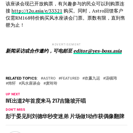
该座谈会现已开放购票，有兴趣参与的民众可以到购票连
接
http://t2u.asia/e/33321
购买。同时，Astro回馈客户
仅需RM168特价购买风水座谈会门票。票数有限，直到售
罄为止！
ADVERTISEMENT
新闻采访或合作邀约，可电邮至
editor@yes-boss.asia
RELATED TOPICS:
ASTRO
FEATURED
欢赢九运
汤镇玮
炜轩
风水座谈会
麦玲玲
UP NEXT
IVE出道2年首度来马 217吉隆坡开唱
DON'T MISS
彭于晏见到刘德华秒变迷弟 片场做1动作获偶像翻牌