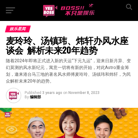
娱乐星闻
麦玲玲、汤镇玮、炜轩办风水座
谈会  解析未来20年趋势
随着2024年即将正式进入新的天运“下元九运”，迎来日新月异、变
幻莫测的风水新纪元，寓意一切将有新的开始，对此Astro重金筹
划，邀来港台马三地的著名风水师傅麦玲玲、汤镇玮和炜轩，为民
众解析未来20年的趋势。
Published
3 years ago
on
November 8, 2023
By
编辑部