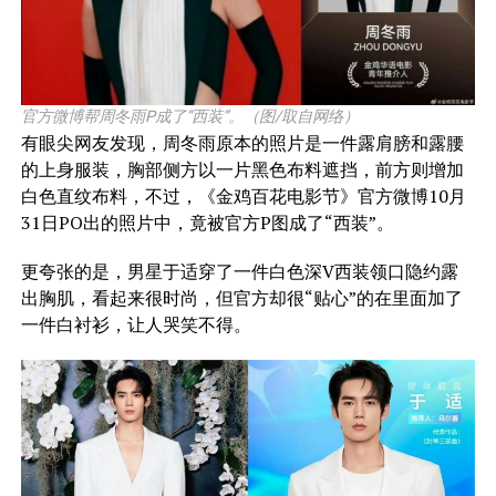
官方微博帮周冬雨P成了“西装”。（图/取自网络）
有眼尖网友发现，周冬雨原本的照片是一件露肩膀和露腰
的上身服装，胸部侧方以一片黑色布料遮挡，前方则增加
白色直纹布料，不过，《金鸡百花电影节》官方微博10月
31日PO出的照片中，竟被官方P图成了“西装”。
更夸张的是，男星于适穿了一件白色深V西装领口隐约露
出胸肌，看起来很时尚，但官方却很“贴心”的在里面加了
一件白衬衫，让人哭笑不得。