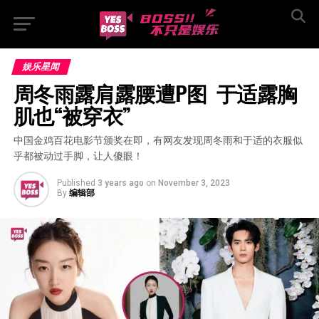
娱乐星闻
周冬雨露肩露腰遭P图  于适露胸
肌也“被穿衣”
中国金鸡百花电影节颁奖在即，有网友发现周冬雨和于适的衣服似
乎都被动过手脚，让人傻眼！
Published
3 years ago
on
November 3, 2023
By
编辑部