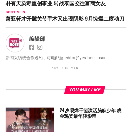
朴有天染毒重创事业 转战泰国交往富商女友
DON'T MISS
萧亚轩才开髋关节手术又出现阴影 9月惊爆二度动刀
编辑部
新闻采访或合作邀约，可电邮至
editor@yes-boss.asia
ADVERTISEMENT
YOU MAY LIKE
24岁易烊千玺演活脑麻少年 成
金鸡奖最年轻影帝