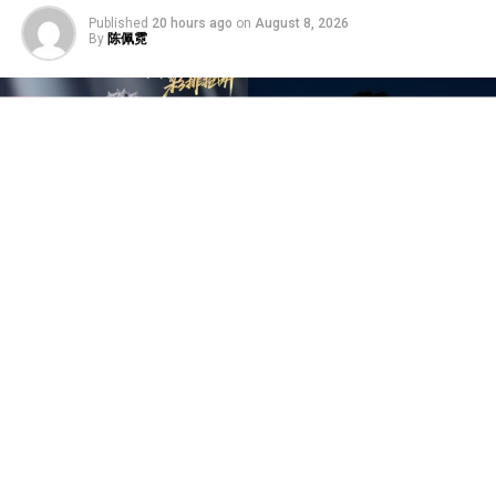
Published
20 hours ago
on
August 8, 2026
By
陈佩霓
中国音乐竞技节目《歌手2026》于7日迎来备受瞩目的总
决赛“歌王之战”，本场赛制共分为“帮唱排位赛”和“独唱排
位赛”，并综合两轮成绩和月度赛赢得的加权值，选出本季
歌王。最终，胡彦斌以加权后28.88%总得票率，斩获本