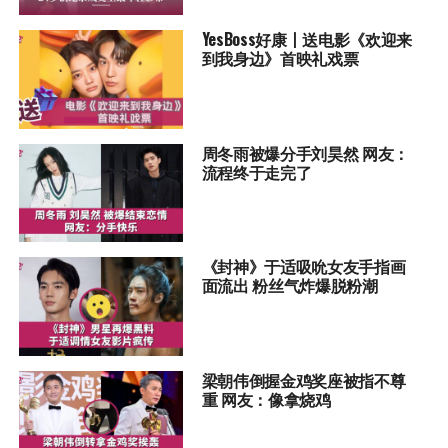
YesBoss好康丨送电影《欢迎来
到我身边》首映礼戏票
周冬雨被爆分手刘昊然 网友：
流程终于走完了
《封神》于适吸吮女友手指画
面流出 粉丝气炸爆脱粉潮
梁朝伟倒握金鸡奖座被指不尊
重 网友：像拿烧鸡