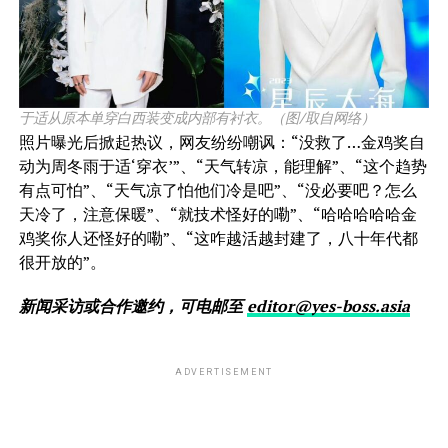
于适从原本单穿白西装变成内部有衬衣。（图/取自网络）
照片曝光后掀起热议，网友纷纷嘲讽：“没救了…金鸡奖自
动为周冬雨于适‘穿衣’”、“天气转凉，能理解”、“这个趋势
有点可怕”、“天气凉了怕他们冷是吧”、“没必要吧？怎么
天冷了，注意保暖”、“就技术怪好的嘞”、“哈哈哈哈哈金
鸡奖你人还怪好的嘞”、“这咋越活越封建了，八十年代都
很开放的”。
新闻采访或合作邀约，可电邮至
editor@yes-boss.asia
ADVERTISEMENT