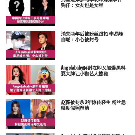
狗仔：女友也是女星
消失两年后被粉丝跟拍 李易峰
自嘲：小心被封号
Angelababy解封在即又被爆黑料
耍大牌让小咖艺人擦鞋
赵薇被封杀3年惊传轻生 粉丝急
晒度假照澄清