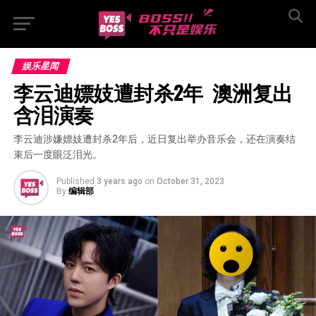
娱乐星闻
李云迪嫖妓遭封杀2年  澳洲复出
含泪演奏
李云迪涉嫌嫖妓遭封杀2年后，近日复出举办音乐会，还在演奏结
束后一度眼泛泪光。
Published
3 years ago
on
October 31, 2023
By
编辑部