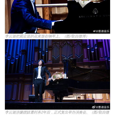
李云迪把观众送的花束放在钢琴上。（图/取自微博）
李云迪涉嫌嫖妓遭封杀2年后，正式复出举办演奏会。（图/取自微