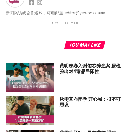
新闻采访或合作邀约，可电邮至
editor@yes-boss.asia
ADVERTISEMENT
YOU MAY LIKE
黄明志卷入谢侑芯猝逝案 尿检
验出对4毒品呈阳性
秋雯宣布怀孕 开心喊：很不可
思议