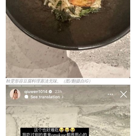
秋雯形容豆腐料理寡淡无味。（图/翻摄自IG）