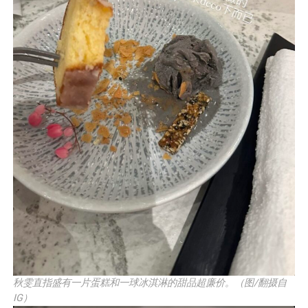
秋雯直指盛有一片蛋糕和一球冰淇淋的甜品超廉价。（图/翻摄自
IG）