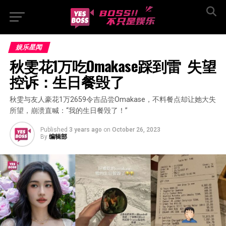
娱乐星闻
秋雯花1万吃Omakase踩到雷  失望
控诉：生日餐毁了
秋雯与友人豪花1万2659令吉品尝Omakase，不料餐点却让她大失
所望，崩溃直喊：“我的生日餐毁了！”
Published
3 years ago
on
October 26, 2023
By
编辑部