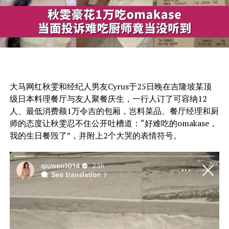
大马网红秋雯和经纪人男友Cyrus于25日晚在吉隆坡某顶
级日本料理餐厅与友人聚餐庆生，一行人订了可容纳12
人、最低消费额1万令吉的包厢，岂料菜品、餐厅经理和厨
师的态度让秋雯忍不住公开吐槽道：“好难吃的omakase，
我的生日餐毁了”，并附上2个大哭的表情符号。