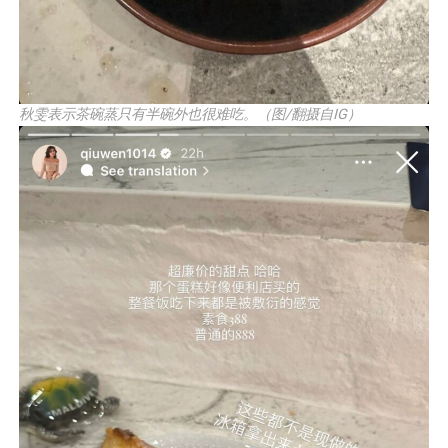
秋雯表示茶碗蒸只有半碗外也很难吃。（图/翻摄自IG）