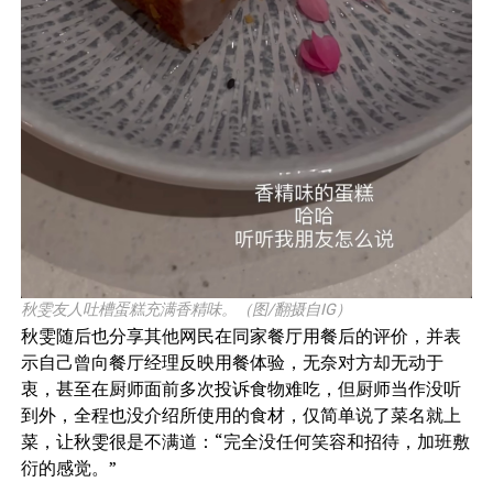
秋雯友人吐槽蛋糕充满香精味。（图/翻摄自IG）
秋雯随后也分享其他网民在同家餐厅用餐后的评价，并表
示自己曾向餐厅经理反映用餐体验，无奈对方却无动于
衷，甚至在厨师面前多次投诉食物难吃，但厨师当作没听
到外，全程也没介绍所使用的食材，仅简单说了菜名就上
菜，让秋雯很是不满道：“完全没任何笑容和招待，加班敷
衍的感觉。”