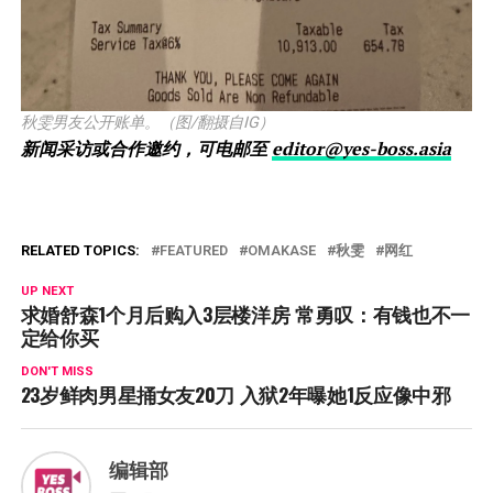
秋雯男友公开账单。（图/翻摄自IG）
新闻采访或合作邀约，可电邮至
editor@yes-boss.asia
RELATED TOPICS:
FEATURED
OMAKASE
秋雯
网红
UP NEXT
求婚舒森1个月后购入3层楼洋房 常勇叹：有钱也不一
定给你买
DON'T MISS
23岁鲜肉男星捅女友20刀 入狱2年曝她1反应像中邪
编辑部