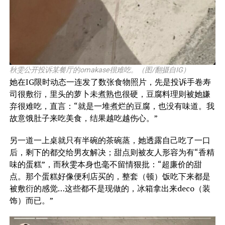
秋雯公开投诉某餐厅的omakase很难吃。（图/翻摄自IG）
她在IG限时动态一连发了数张食物照片，先是投诉手卷寿
司很敷衍，里头的萝卜未煮熟也很硬，豆腐料理则被她嫌
弃很难吃，直言：“就是一堆煮烂的豆腐，也没有味道。我
故意饿肚子来吃美食，结果越吃越伤心。”
另一道一上桌就只有半碗的茶碗蒸，她透露自己吃了一口
后，剩下的都交给男友解决；甜点则被友人形容为有“香精
味的蛋糕”，而秋雯本身也毫不留情狠批：“超廉价的甜
点。那个蛋糕好像便利店买的，整套（顿）饭吃下来都是
被敷衍的感觉…这些都不是现做的，冰箱拿出来deco（装
饰）而已。”