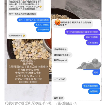
秋雯向餐厅经理和厨师投诉不果。（图/翻摄自IG）