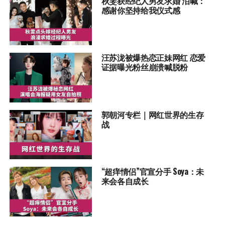
秋雯获经纪人男友求婚 泪喊：
感谢你坚持给我仪式感
汪苏泷被爆热恋正妹网红 恋爱
证据曝光粉丝崩溃喊脱粉
郭朝河专栏｜网红世界的生存
战
“超痒情侣”官宣分手 Soya：未
来会各自成长