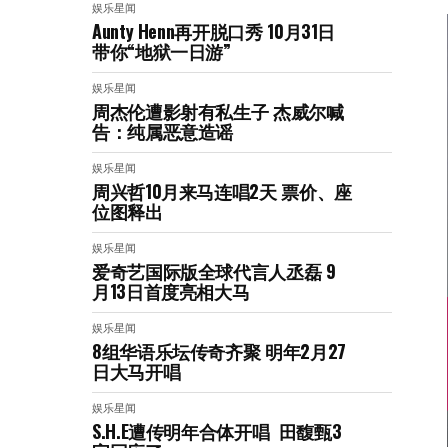
娱乐星闻
Aunty Henn再开脱口秀 10月31日
带你“地狱一日游”
娱乐星闻
周杰伦遭影射有私生子 杰威尔喊
告：纯属恶意造谣
娱乐星闻
周兴哲10月来马连唱2天 票价、座
位图释出
娱乐星闻
爱奇艺国际版全球代言人丞磊 9
月13日首度亮相大马
娱乐星闻
8组华语乐坛传奇⻬聚 明年2月27
日大马开唱
娱乐星闻
S.H.E遭传明年合体开唱 田馥甄3