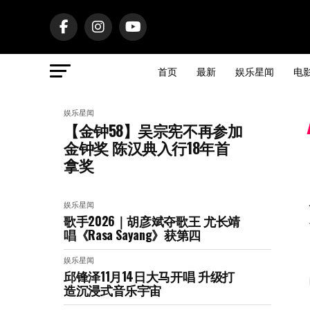
首页
最新
娱乐星闻
电
娱乐星闻
【金钟58】吴宗宪不再参加
金钟奖 陈汉典入行18年首
拿奖
娱乐星闻
歌手2026｜胡彦斌夺歌王 尤长靖
唱《Rasa Sayang》获第四
娱乐星闻
邱锋泽11月14日大马开唱 升级打
造沉浸式音乐宇宙