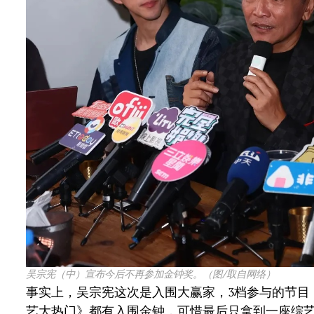
吴宗宪（中）宣布今后不再参加金钟奖。（图/取自网络）
事实上，吴宗宪这次是入围大赢家，3档参与的节目
艺大热门》都有入围金钟，可惜最后只拿到一座综艺