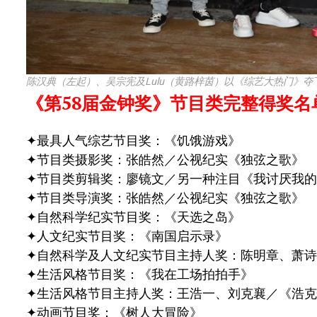
陈汉典（左起）、吴宗宪及Lulu（黄路梓茵）以《综艺大热门》夺
《第58届金钟奖》节目类完整得奖名
✦最具人气综艺节目奖：《饥饿游戏》
✦节目类摄影奖：张皓然／公视纪实《独弦之歌》
✦节目类剪辑奖：廖镜文／另一种注目《我讨厌我的
✦节目类导演奖：张皓然／公视纪实《独弦之歌》
✦自然科学纪实节目奖：《天选之岛》
✦人文纪实节目奖：《南国启示录》
✦自然科学及人文纪实节目主持人奖：陈明章、萧诗
✦生活风格节目奖：《我在工场拍拍手》
✦生活风格节目主持人奖：王浩一、刘克襄／《浩克
✦动画节目奖：《树人大冒险》