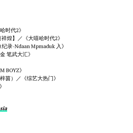
哈时代2》
蔡祥煌】／《大嘻哈时代2》
Ndaan Mpmaduk 入》
金 笔武大汇》
 BOYZ》
路梓茵）／《综艺大热门》
u》
sia