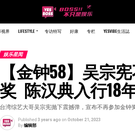
影视界
LIFESTYLE
专访特写
好康
专栏
YESVIBE生活誌
娱乐星闻
【金钟58】吴宗
奖  陈汉典入行18
台湾综艺大哥吴宗宪抛下震撼弹，宣布不再参加金钟
Published
3 years ago
on
October 21, 2023
By
编辑部