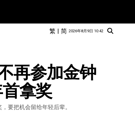
繁
|
简
2026年8月9日 10:42
宪不再参加金钟
年首拿奖
奖，要把机会留给年轻后辈。