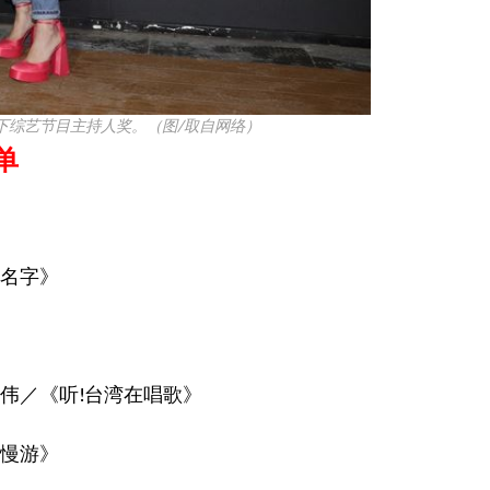
下综艺节目主持人奖。（图/取自网络）
单
名字》
伟／《听!台湾在唱歌》
慢游》