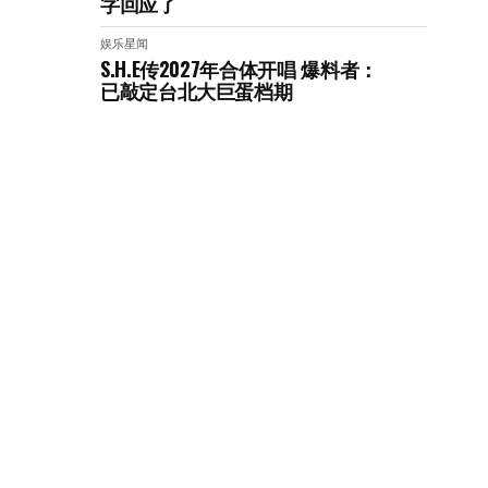
字回应了
娱乐星闻
S.H.E传2027年合体开唱 爆料者：
已敲定台北大巨蛋档期