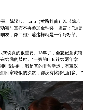
宪、陈汉典、Lulu（黄路梓茵）以《综艺
功宴时宣布不再参加金钟奖，坦言： “这是
的朋友，像二姐江蕙这样就是一个好标竿。
我来说真的很重要。18年了，会忘记童贞纯
给我的鼓励。”一旁的Lulu连续两年拿
我刚刚没讲到，我是真的非常幸运，有宝仪
们回家吃饭的次数，都没有比跟他们多。 ”