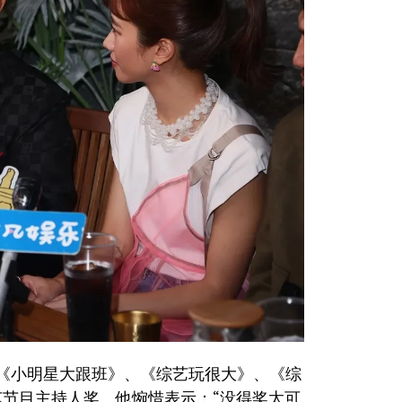
《小明星大跟班》、《综艺玩很大》、《综
节目主持人奖。他惋惜表示：“没得奖太可