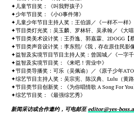
✦儿童节目奖：《叫我野孩子》
✦少年节目奖：《小O事件簿》
✦儿童少年节目主持人奖：王伯源／《一样不一样》
✦节目类灯光奖：吴玉麟、罗林轩、吴承翰／《大嘻
✦节目类美术设计奖：王乔逸、郭嘉霖、2DOGG【
✦节目类声音设计奖：李东熙/《我，存在原住民影像纪录-
✦益智及实境节目节目主持人奖：曾国城／《一字千
✦益智及实境节目奖：《来吧！营业中》
✦节目类导播奖：可乐（吴佩谕）／《原子少年ATOM
✦综艺节目主持人奖：吴宗宪、陈汉典、Lulu（黄
✦节目类节目创新奖：《为你唱情歌 A Song For Yo
✦综艺节目奖：《最强综艺秀》
新闻采访或合作邀约，可电邮至
editor@yes-boss.a