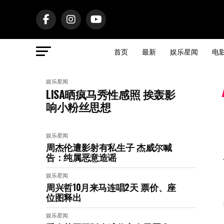
首页
最新
娱乐星闻
电
娱乐星闻
LISA晒疯马秀性感照 挨轰影
响小粉丝思想
娱乐星闻
周杰伦遭影射有私生子 杰威尔喊
告：纯属恶意造谣
娱乐星闻
周兴哲10月来马连唱2天 票价、座
位图释出
娱乐星闻