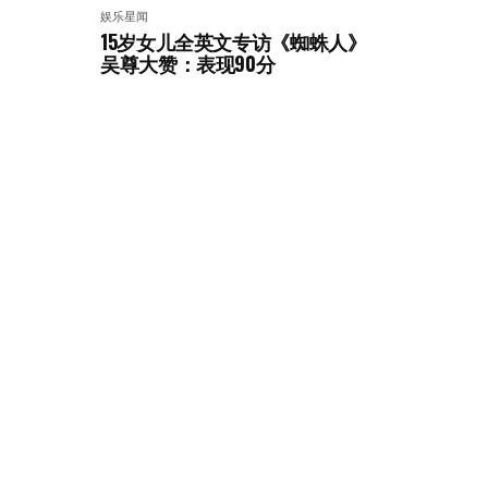
娱乐星闻
15岁女儿全英文专访《蜘蛛人》
吴尊大赞：表现90分