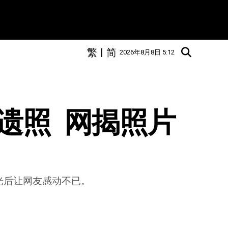
繁
|
简
2026年8月8日 5:12
照  网揭照片
光后让网友感动不已。