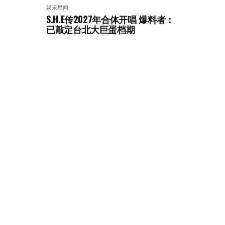
娱乐星闻
S.H.E传2027年合体开唱 爆料者：
已敲定台北大巨蛋档期