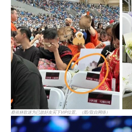
蔡依林歌迷为已故好友买下VIP位置。（图/取自网络）