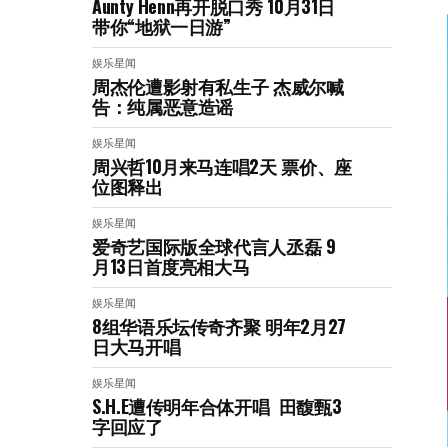
Aunty Henn再开脱口秀 10月31日
带你“地狱一日游”
娱乐星闻
周杰伦遭影射有私生子 杰威尔喊
告：纯属恶意造谣
娱乐星闻
周兴哲10月来马连唱2天 票价、座
位图释出
娱乐星闻
爱奇艺国际版全球代言人丞磊 9
月13日首度亮相大马
娱乐星闻
8组华语乐坛传奇⻬聚 明年2月27
日大马开唱
娱乐星闻
S.H.E遭传明年合体开唱 田馥甄3
字回应了