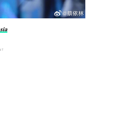
sia
NT