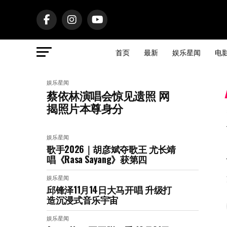
首页
最新
娱乐星闻
电
娱乐星闻
蔡依林演唱会惊见遗照 网
揭照片本尊身分
娱乐星闻
歌手2026｜胡彦斌夺歌王 尤长靖
唱《Rasa Sayang》获第四
娱乐星闻
邱锋泽11月14日大马开唱 升级打
造沉浸式音乐宇宙
娱乐星闻