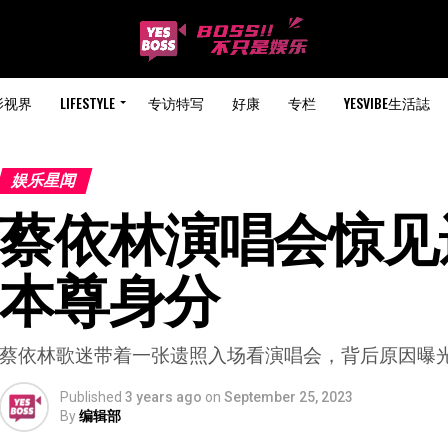
影视界
LIFESTYLE
专访特写
好康
专栏
YESVIBE生活誌
娱乐星闻
蔡依林演唱会惊见遗
本尊身分
蔡依林歌迷带着一张遗照入场看演唱会，背后原因曝
Published
3 years ago
on
September 25, 2023
By
编辑部