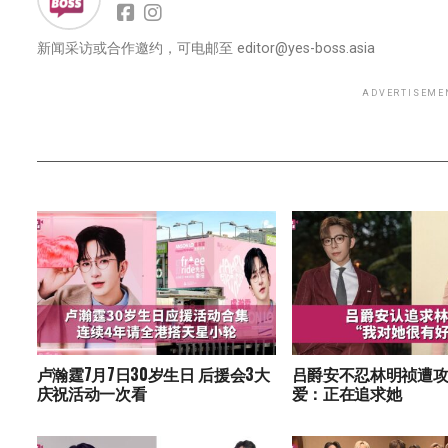
新闻采访或合作邀约，可电邮至
editor@yes-boss.asia
ADVERTISEME
卢瀚霆7月7日30岁生日 后援会3大
吕爵安不忍林明祯遭攻
庆祝活动一次看
爱：正在追求她