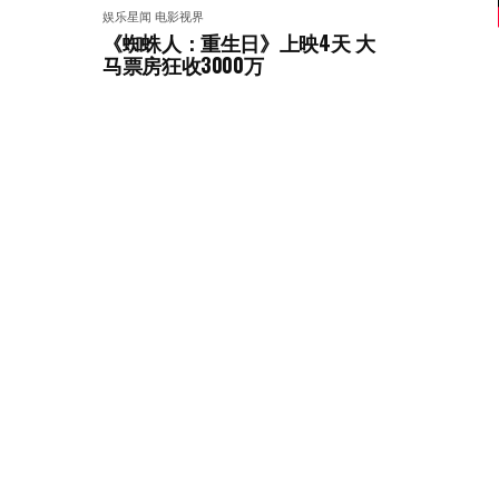
娱乐星闻
电影视界
《蜘蛛人：重生日》上映4天 大
马票房狂收3000万