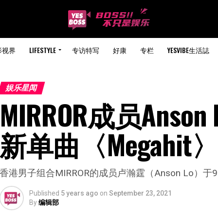
影视界
LIFESTYLE
专访特写
好康
专栏
YESVIBE生活誌
娱乐星闻
MIRROR成员Anso
新单曲〈Megahit
香港男子组合MIRROR的成员卢瀚霆（Anson Lo）于9
Published
5 years ago
on
September 23, 2021
By
编辑部