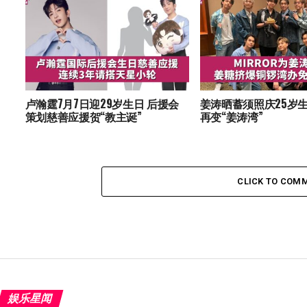
卢瀚霆7月7日迎29岁生日 后援会
姜涛晒蓄须照庆25岁生
策划慈善应援贺“教主诞”
再变“姜涛湾”
CLICK TO COM
娱乐星闻