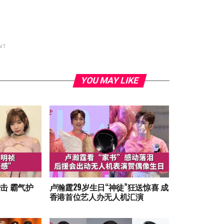
NT
YOU MAY LIKE
击 霸气护
卢瀚霆29岁生日“神徒”狂送惊喜 成
香港首位艺人办无人机汇演