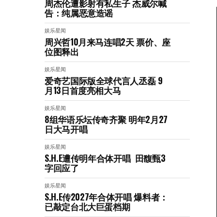
周杰伦遭影射有私生子 杰威尔喊
告：纯属恶意造谣
娱乐星闻
周兴哲10月来马连唱2天 票价、座
位图释出
娱乐星闻
爱奇艺国际版全球代言人丞磊 9
月13日首度亮相大马
娱乐星闻
8组华语乐坛传奇⻬聚 明年2月27
日大马开唱
娱乐星闻
S.H.E遭传明年合体开唱 田馥甄3
字回应了
娱乐星闻
S.H.E传2027年合体开唱 爆料者：
已敲定台北大巨蛋档期