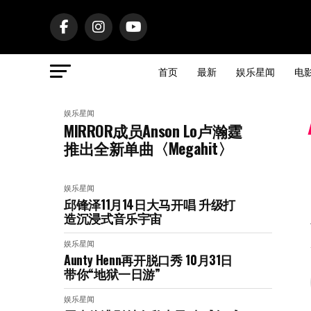
首页
最新
娱乐星闻
电
娱乐星闻
MIRROR成员Anson Lo卢瀚霆
推出全新单曲〈Megahit〉
娱乐星闻
邱锋泽11月14日大马开唱 升级打
造沉浸式音乐宇宙
娱乐星闻
Aunty Henn再开脱口秀 10月31日
带你“地狱一日游”
娱乐星闻