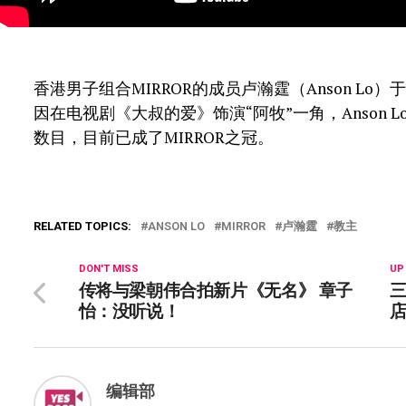
香港男子组合MIRROR的成员卢瀚霆（Anson Lo）
因在电视剧《大叔的爱》饰演“阿牧”一角，Anson
数目，目前已成了MIRROR之冠。
RELATED TOPICS:
ANSON LO
MIRROR
卢瀚霆
教主
DON'T MISS
UP
传将与梁朝伟合拍新片《无名》 章子
怡：没听说！
店
编辑部