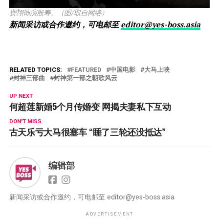
费翔饰演殷寿。（图/取自网络）
新闻采访或合作邀约，可电邮至
editor@yes-boss.asia
RELATED TOPICS:
FEATURED
中国电影
大马上映
封神三部曲
封神第一部之朝歌风云
UP NEXT
何超莲新婚5个月传婚变 网揭夫妻私下互动
DON'T MISS
古天乐亏大马很塞车 “睡了三轮还没抵达”
编辑部
新闻采访或合作邀约，可电邮至
editor@yes-boss.asia
ADVERTISEMENT