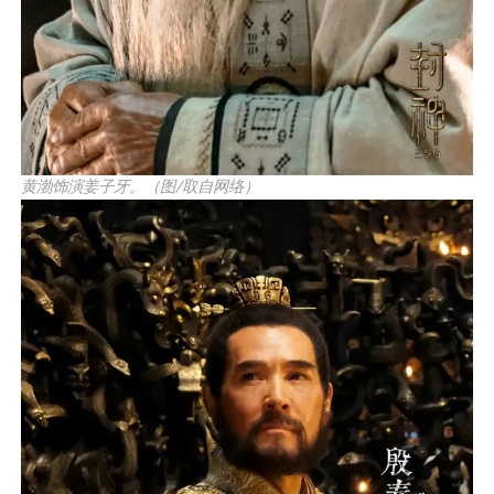
黄渤饰演姜子牙。（图/取自网络）