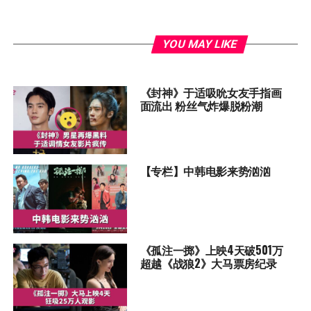
YOU MAY LIKE
《封神》于适吸吮女友手指画
面流出 粉丝气炸爆脱粉潮
【专栏】中韩电影来势汹汹
《孤注一掷》上映4天破501万
超越《战狼2》大马票房纪录