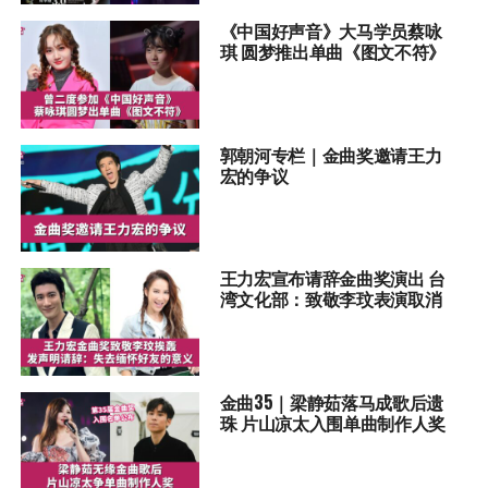
《中国好声音》大马学员蔡咏
琪 圆梦推出单曲《图文不符》
郭朝河专栏｜金曲奖邀请王力
宏的争议
王力宏宣布请辞金曲奖演出 台
湾文化部：致敬李玟表演取消
金曲35｜梁静茹落马成歌后遗
珠 片山凉太入围单曲制作人奖