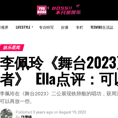
影视界
LIFESTYLE
专访特写
好康
专栏
YESVIBE生活誌
娱乐星闻
李佩玲《舞台202
者》  Ella点评：
李佩玲在《舞台2023》二公展现铁肺般的唱功，获周
可以再放一些。
Published
3 years ago
on
August 19, 2023
By
邝雪镁