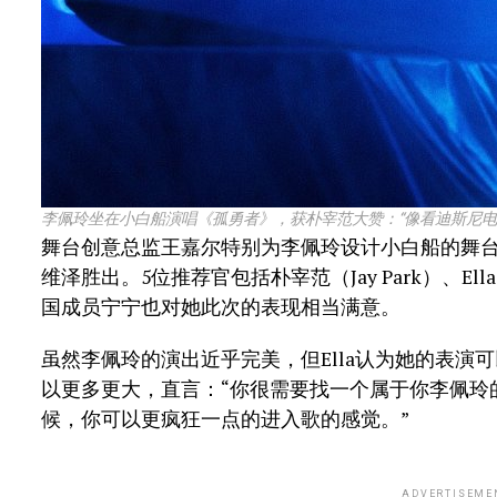
李佩玲坐在小白船演唱《孤勇者》，获朴宰范大赞：“像看迪斯尼电
舞台创意总监王嘉尔特别为李佩玲设计小白船的舞
维泽胜出。5位推荐官包括朴宰范（Jay Park）、El
国成员宁宁也对她此次的表现相当满意。
虽然李佩玲的演出近乎完美，但Ella认为她的表演
以更多更大，直言：“你很需要找一个属于你李佩玲
候，你可以更疯狂一点的进入歌的感觉。”
ADVERTISEME