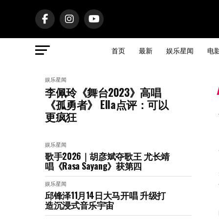
首页
最新
娱乐星闻
电
娱乐星闻
李佩玲《舞台2023》高唱
《孤勇者》 Ella点评：可以
更疯狂
娱乐星闻
歌手2026｜胡彦斌夺歌王 尤长靖
唱《Rasa Sayang》获第四
娱乐星闻
邱锋泽11月14日大马开唱 升级打
造沉浸式音乐宇宙