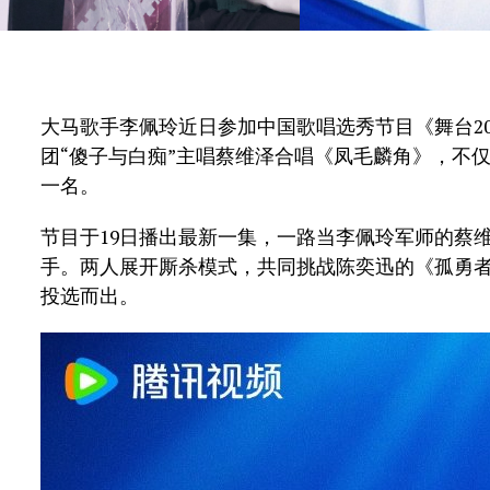
大马歌手李佩玲近日参加中国歌唱选秀节目《舞台2
团“傻子与白痴”主唱蔡维泽合唱《凤毛麟角》，不
一名。
节目于19日播出最新一集，一路当李佩玲军师的蔡
手。两人展开厮杀模式，共同挑战陈奕迅的《孤勇者
投选而出。