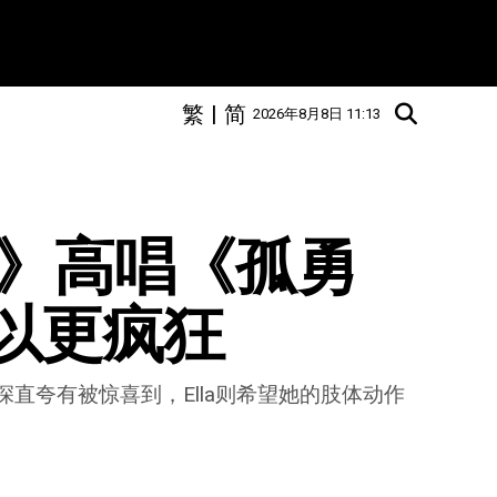
繁
|
简
2026年8月8日 11:13
3》高唱《孤勇
可以更疯狂
深直夸有被惊喜到，Ella则希望她的肢体动作