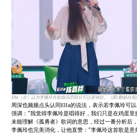
Ella（左）认为李佩玲在歌曲高昂部分可以更疯狂。（图/翻摄自视
周深也频频点头认同Ella的说法，表示若李佩玲可
强调：“我觉得李佩玲是唱得好，我们只是在鸡蛋里
未能理解《孤勇者》歌词的意思，经过一番分析后
李佩玲也完美消化，让他直赞：“李佩玲这首歌是意