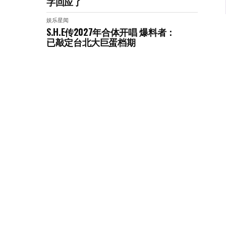
字回应了
娱乐星闻
S.H.E传2027年合体开唱 爆料者：
已敲定台北大巨蛋档期