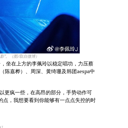
影”。（图/取自微博）
台，坐在上方的李佩玲以稳定唱功，力压蔡
la（陈嘉桦）、周深、黄绮珊及韩团aespa中
可以更疯一些，在高昂的部分，手势动作可
的点，我想要看到你能够有一点点失控的时
NT