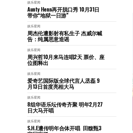
娱乐星闻
Aunty Henn再开脱口秀 10月31日
带你“地狱一日游”
娱乐星闻
周杰伦遭影射有私生子 杰威尔喊
告：纯属恶意造谣
娱乐星闻
周兴哲10月来马连唱2天 票价、座
位图释出
娱乐星闻
爱奇艺国际版全球代言人丞磊 9
月13日首度亮相大马
娱乐星闻
8组华语乐坛传奇⻬聚 明年2月27
日大马开唱
娱乐星闻
S.H.E遭传明年合体开唱 田馥甄3