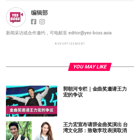
编辑部
新闻采访或合作邀约，可电邮至
editor@yes-boss.asia
ADVERTISEMENT
YOU MAY LIKE
郭朝河专栏｜金曲奖邀请王力
宏的争议
王力宏宣布请辞金曲奖演出 台
湾文化部：致敬李玟表演取消