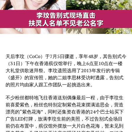
天后李玟（CoCo）于7月5日骤逝，享年48岁，其告别式今
（31日）下午在香港殡仪馆举行，晚上6点至10点在一楼
大礼堂供歌迷拜祭。李玟遗照选用了2013年发行的专辑
《盛开》的宣传照，她的二姐李思林受访时透露，告别式
的照片均由家人跟工作团队一起挑选出来。
不少粉丝都特地飞往香港送别偶像最后一程，由于李玟生
前喜爱紫色，粉丝也特别定制紫色花束摆满追思会，营造
漂亮的“紫色花海”，同时还集资在香港的24个巴士站买下
广告LED灯牌，放满李玟生前的美照，不过告别式会场目
前仍在布置中，殡仪馆外摆放一大片白色花海，暂未见到