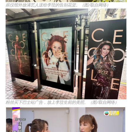
殡仪馆外放满艺人送给李玟的告别花篮。（图/取自网络）
粉丝买下巴士站广告，放上李玟生前的美照。（图/取自网络）