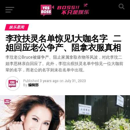
娱乐星闻
李玟扶灵名单惊见1大咖名字   二
姐回应老公争产、阻拿衣服真相
李玟老公Bruce被爆争产、阻止家属拿取衣物等风波，对此李玟二
姐李思林亲自回应了。此外，李玟出殡扶灵名单中惊见一位大咖前
辈的名字，而老公的名字则未在名单中出现。
Published
3 years ago
on
July 31, 2023
By
编辑部