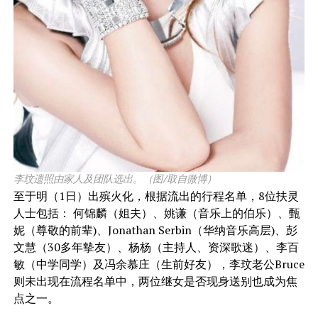
李玟遗照由家人及团队选出。（图/取自微博）
至于明（1日）出殡火化，根据流出的行程名单，8位扶灵
人士包括： 何锦麟（姐夫）、姚谦（音乐上的伯乐）、甄
妮（尊敬的前辈)、Jonathan Serbin（华纳音乐高层)、彭
文慧（30多年摰友）、杨杨（主持人、资深歌迷）、李百
敏（中学同学）及冯余慕庄（生前好友），李玟老公Bruce
则未出现在流程名单中，两位继女是否现身送别也成为焦
点之一。