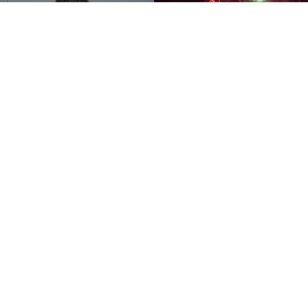
创作歌手邱锋泽将于2026年11月14日携《2026邱锋泽
Feng Ze Bend The Lines Concert》登陆Zepp Kuala
Lumpur，为马来西亚歌迷带来《Bend The Lines》巡回演
唱会。
继高雄站广获好评，以及8月台北站备受瞩目后，这套巡演
将来到马来西亚。邱锋泽将带着全新音乐作品及全面升级
的舞台制作，以音乐、视觉与故事交织而成的沉浸式演唱