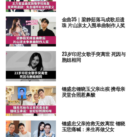
金曲35｜梁静茹落马成歌后遗
珠 片山凉太入围单曲制作人奖
23岁印尼女歌手突离世 死因与
胞姐相同
锺盛忠锺晓玉父亲出殡 携母亲
灵堂合照惹鼻酸
锺盛忠父亲抢救无效离世 锺晓
玉悲痛喊：来生再做父女