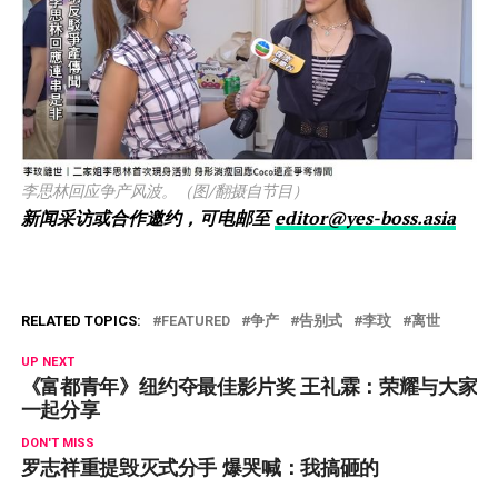
李思林回应争产风波。（图/翻摄自节目）
新闻采访或合作邀约，可电邮至
editor@yes-boss.asia
RELATED TOPICS:
FEATURED
争产
告别式
李玟
离世
UP NEXT
《富都青年》纽约夺最佳影片奖 王礼霖：荣耀与大家
一起分享
DON'T MISS
罗志祥重提毁灭式分手 爆哭喊：我搞砸的