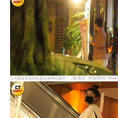
王大陆送女友回住家后便独自离开。（图/取自《时报周刊CTWAN