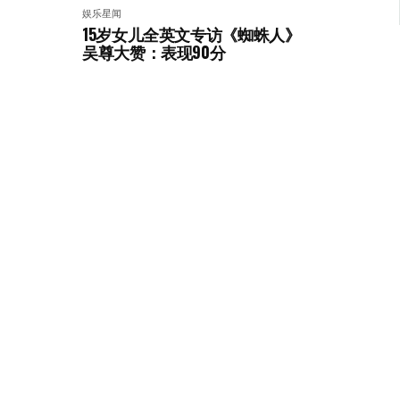
娱乐星闻
15岁女儿全英文专访《蜘蛛人》
吴尊大赞：表现90分