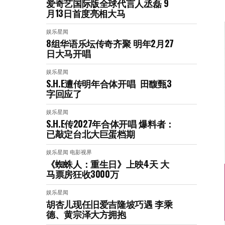
爱奇艺国际版全球代言人丞磊 9
月13日首度亮相大马
娱乐星闻
8组华语乐坛传奇⻬聚 明年2月27
日大马开唱
娱乐星闻
S.H.E遭传明年合体开唱 田馥甄3
字回应了
娱乐星闻
S.H.E传2027年合体开唱 爆料者：
已敲定台北大巨蛋档期
娱乐星闻
电影视界
《蜘蛛人：重生日》上映4天 大
马票房狂收3000万
娱乐星闻
胡杏儿现任旧爱吉隆坡巧遇 李乘
德、黄宗泽大方拥抱