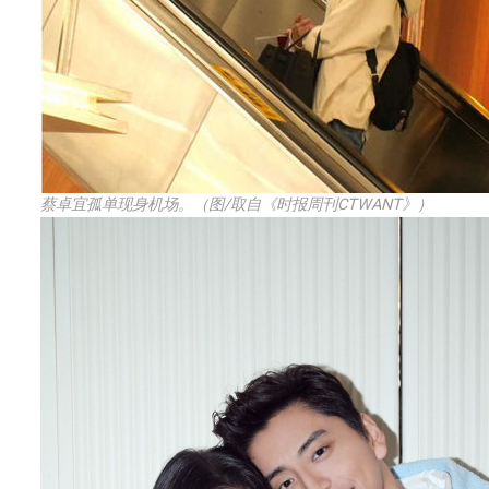
蔡卓宜孤单现身机场。（图/取自《时报周刊CTWANT》）