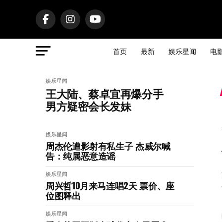
首页
最新
娱乐星闻
电
娱乐星闻
王大陆、蔡卓宜再爆分手
男方疑密会长发妹
娱乐星闻
周杰伦遭影射有私生子 杰威尔喊
告：纯属恶意造谣
娱乐星闻
周兴哲10月来马连唱2天 票价、座
位图释出
娱乐星闻