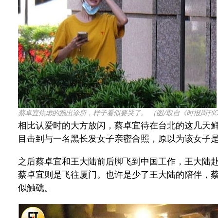
蔡卓宜焦虑的跑出诊所，样子看似要哭了。 （图/取自《时报周刊C
相比认爱时的大方放闪，蔡卓宜待在台北的这几天
目击到与一名黑长发女子亲密合照，原以为该女子
之后蔡卓宜和王大陆前后脚飞到中国工作，王大陆赴
蔡卓宜则是飞往厦门。也许是少了王大陆的陪伴，
似触礁。