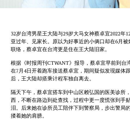
32岁台湾男星王大陆与29岁大马女神蔡卓宜2022
亚过年、见家长。原以为好事近的小俩口却在6月被
联络，蔡卓宜在台湾更是住在王大陆旧家。
根据《时报周刊CTWANT》报导，蔡卓宜早前到
在7月4日开着跑车接送
蔡卓宜，期间疑似发现媒体
后，王大陆却搭乘计程车独自离去。
隔天下午，蔡卓宜搭车到中山区赖弘国的医美诊所
西，不断在路边到处查找，过程中更一度慌张到手
泪。后来她在诊所员工陪伴下到警察局，步出警局
搂着她的肩膀。