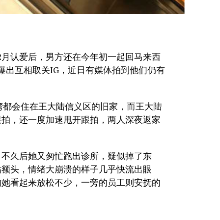
年12月认爱后，男方还在今年初一起回马来西
爆出互相取关IG，近日有媒体拍到他们仍有
台湾都会住在王大陆信义区的旧家，而王大陆
跟拍，还一度加速甩开跟拍，两人深夜返家
，不久后她又匆忙跑出诊所，疑似掉了东
贴额头，情绪大崩溃的样子几乎快流出眼
的她看起来放松不少，一旁的员工则安抚的