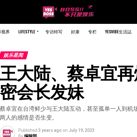
影视界
LIFESTYLE
专访特写
好康
专栏
YESVIBE生活誌
娱乐星闻
王大陆、蔡卓宜再爆
密会长发妹
蔡卓宜在台湾鲜少与王大陆互动，甚至孤单一人到机
两人的感情是否生变。
Published
3 years ago
on
July 19, 2023
By
编辑部