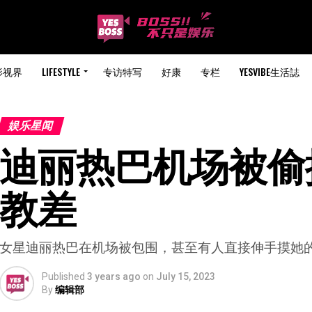
影视界
LIFESTYLE
专访特写
好康
专栏
YESVIBE生活誌
娱乐星闻
迪丽热巴机场被偷摸
教差
女星迪丽热巴在机场被包围，甚至有人直接伸手摸她
Published
3 years ago
on
July 15, 2023
By
编辑部