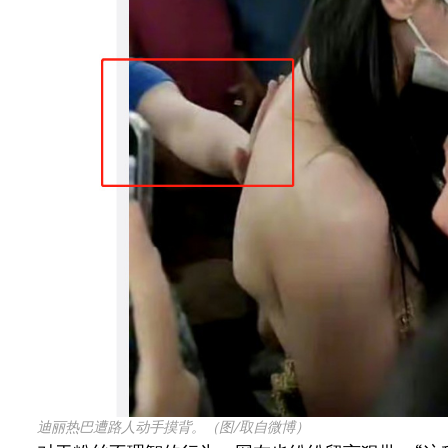
迪丽热巴遭路人动手摸背。（图/取自微博）