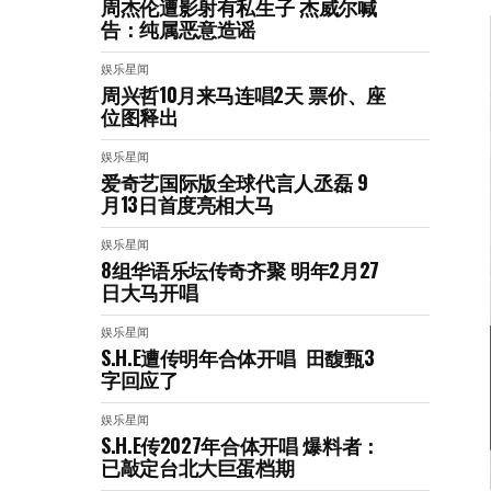
周杰伦遭影射有私生子 杰威尔喊
告：纯属恶意造谣
娱乐星闻
周兴哲10月来马连唱2天 票价、座
位图释出
娱乐星闻
爱奇艺国际版全球代言人丞磊 9
月13日首度亮相大马
娱乐星闻
8组华语乐坛传奇⻬聚 明年2月27
日大马开唱
娱乐星闻
S.H.E遭传明年合体开唱 田馥甄3
字回应了
娱乐星闻
S.H.E传2027年合体开唱 爆料者：
已敲定台北大巨蛋档期