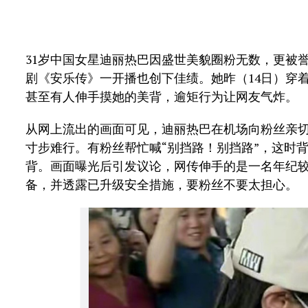
31岁中国女星迪丽热巴因盛世美貌圈粉无数，更被誉
剧《安乐传》一开播也创下佳绩。她昨（14日）穿
甚至有人伸手摸她的美背，逾矩行为让网友气炸。
从网上流出的画面可见，迪丽热巴在机场向粉丝亲
寸步难行。有粉丝帮忙喊“别挡路！别挡路”，这时
背。画面曝光后引发议论，网传伸手的是一名年纪
备，并透露已升级安全措施，要粉丝不要太担心。