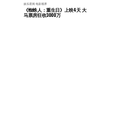
娱乐星闻
电影视界
《蜘蛛人：重生日》上映4天 大
马票房狂收3000万