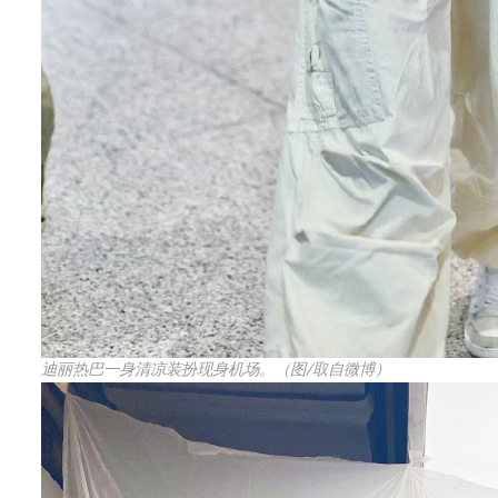
迪丽热巴一身清凉装扮现身机场。（图/取自微博）