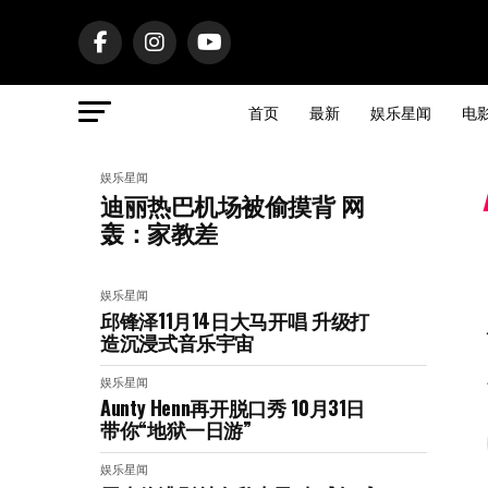
首页
最新
娱乐星闻
电
娱乐星闻
迪丽热巴机场被偷摸背 网
轰：家教差
娱乐星闻
邱锋泽11月14日大马开唱 升级打
造沉浸式音乐宇宙
娱乐星闻
Aunty Henn再开脱口秀 10月31日
带你“地狱一日游”
娱乐星闻