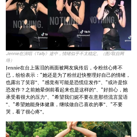
Jennie在演唱《Tally》途中，情绪似乎不太稳定。（图/取自网
络）
Jennie在台上落泪的画面被网友疯传后，令粉丝心疼不
已，纷纷表示：“她还是为了粉丝赶快整理好自己的情绪，
也露出了笑容”、“感觉有可能是恐慌症发作”、“或许是惊
恐发作？之前她晕倒前看起来也是这样的”、“好担心，她
承受着很大的压力”、“希望我们妮不要在意那些流言蜚语
”、“希望她能身体健康，继续做自己喜欢的事”、“不要
哭，看了很心疼”。