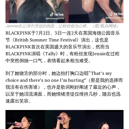
Jennie在公演中溃堤的画面，让粉丝相当心疼。（图/取自网络）
BLACKPINK于7月2日、3日一连2天在英国海德公园音乐
节《British Summer Time Festival》演出，这也是
BLACKPINK首次在英国盛大的音乐节演出，然而当
BLACKPINK演唱《Tally》时，有粉丝发现Jennie在过程
中突然倒抽一口气，表情看起来相当难受。
到了她饶舌的部分时，她边拍打胸口边唱“That’s my
choice and there’s no one I’m hurting”（那是我的选择而
我没有在伤害谁），也许是歌词刚好阐述了最近的心声，
以至于她泪流满面，而她情绪溃堤仅维持几秒，随后也迅
速露出笑容。