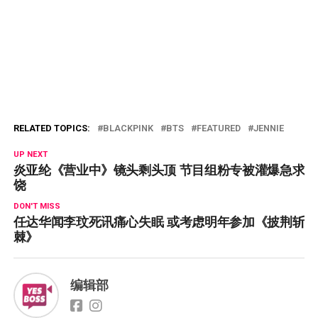
RELATED TOPICS:
BLACKPINK
BTS
FEATURED
JENNIE
UP NEXT
炎亚纶《营业中》镜头剩头顶 节目组粉专被灌爆急求
饶
DON'T MISS
任达华闻李玟死讯痛心失眠 或考虑明年参加《披荆斩
棘》
编辑部