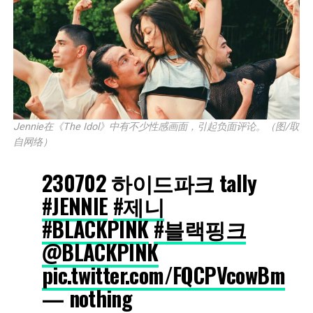
Jennie在《The Idol》中有不少性感画面，引起负面评论。（图/取
自网络）
230702 하이드파크 tally
#JENNIE
#제니
#BLACKPINK
#블랙핑크
@BLACKPINK
pic.twitter.com/FQCPVcowBm
— nothing