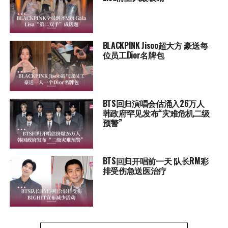
BLACKPINK Jisoo超大方 豪送每
位员工Dior名牌包
BTS回归演唱会估涌入26万人
韩政府罕见发布“灾难危机二级
预警”
BTS回归开唱前一天 队长RM彩
排受伤急送医治疗