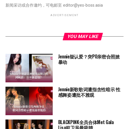
新闻采访或合作邀约，可电邮至
editor@yes-boss.asia
ADVERTISEMENT
YOU MAY LIKE
Jennie疑认爱？突PO亲密合照掀
暴动
Jennie新歌歌词遭指含性暗示 性
感舞姿遭批不雅观
BLACKPINK全员合体Met Gala
Lisa前卫风最吸睛