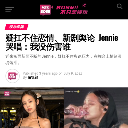
娱乐星闻
疑扛不住恋情、新剧舆论  Jennie
哭唱：我没伤害谁
近来负面新闻不断的Jennie，疑扛不住舆论压力，在舞台上情绪溃
堤落泪。
Published
3 years ago
on
July 9, 2023
By
编辑部