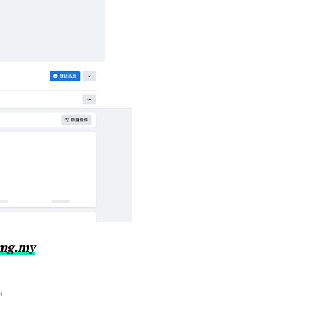
img.my
NT