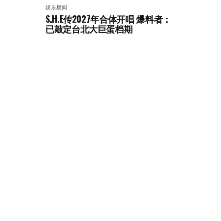
娱乐星闻
S.H.E传2027年合体开唱 爆料者：
已敲定台北大巨蛋档期