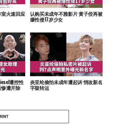
作室火速回应
认购买未成年不雅影片 黄子佼再被
爆性侵17岁少女
 Diesel遭控性
炎亚纶偷拍未成年遭起诉 悄改新名
后惨遭开除
字疑转运
MENT