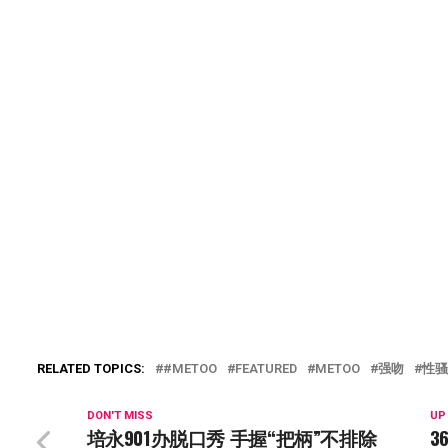
RELATED TOPICS:
#METOO
FEATURED
METOO
强吻
性骚
DON'T MISS
UP
培永901办脱口秀 手握“把柄”不排除
3