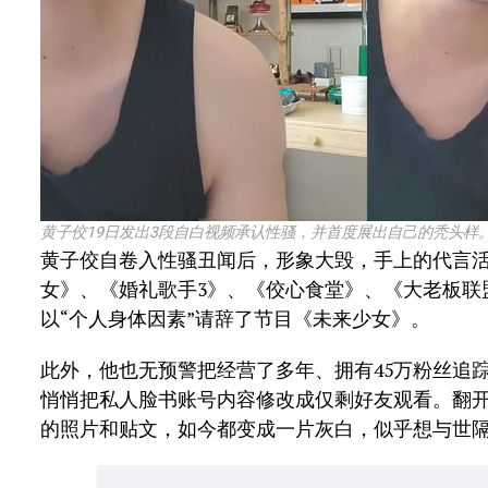
黄子佼19日发出3段自白视频承认性骚，并首度展出自己的秃头样
黄子佼自卷入性骚丑闻后，形象大毁，手上的代言
女》、《婚礼歌手3》、《佼心食堂》、《大老板联
以“个人身体因素”请辞了节目《未来少女》。
此外，他也无预警把经营了多年、拥有45万粉丝追
悄悄把私人脸书账号内容修改成仅剩好友观看。翻
的照片和贴文，如今都变成一片灰白，似乎想与世