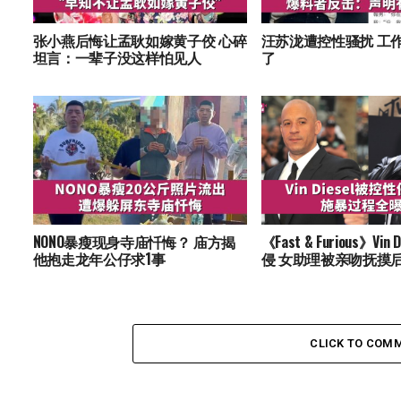
张小燕后悔让孟耿如嫁黄子佼 心碎
汪苏泷遭控性骚扰 工
坦言：一辈子没这样怕见人
了
NONO暴瘦现身寺庙忏悔？ 庙方揭
《Fast & Furious》Vin
他抱走龙年公仔求1事
侵 女助理被亲吻抚摸
CLICK TO COM