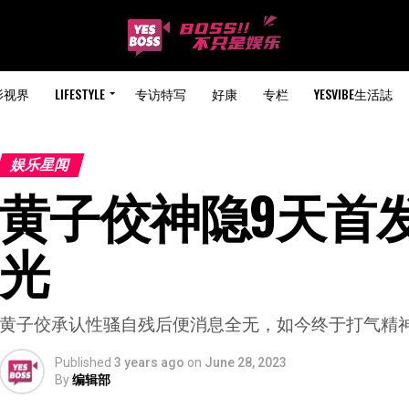
影视界
LIFESTYLE
专访特写
好康
专栏
YESVIBE生活誌
娱乐星闻
黄子佼神隐9天首发
光
黄子佼承认性骚自残后便消息全无，如今终于打气精
Published
3 years ago
on
June 28, 2023
By
编辑部