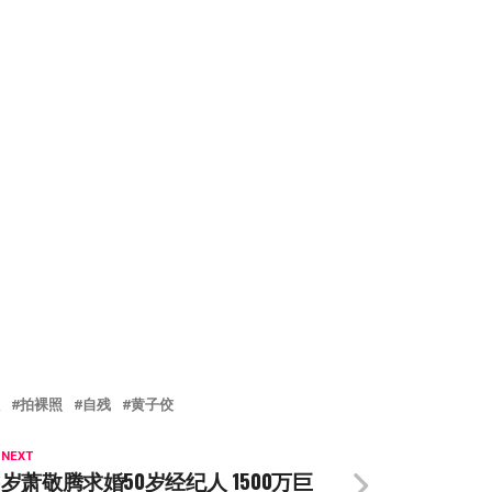
拍裸照
自残
黄子佼
 NEXT
6岁萧敬腾求婚50岁经纪人 1500万巨