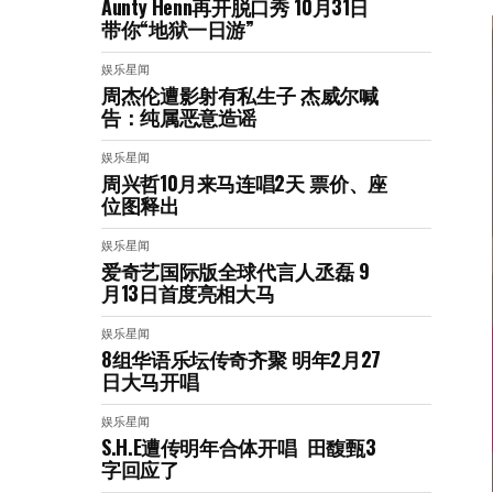
Aunty Henn再开脱口秀 10月31日
带你“地狱一日游”
娱乐星闻
周杰伦遭影射有私生子 杰威尔喊
告：纯属恶意造谣
娱乐星闻
周兴哲10月来马连唱2天 票价、座
位图释出
娱乐星闻
爱奇艺国际版全球代言人丞磊 9
月13日首度亮相大马
娱乐星闻
8组华语乐坛传奇⻬聚 明年2月27
日大马开唱
娱乐星闻
S.H.E遭传明年合体开唱 田馥甄3
字回应了