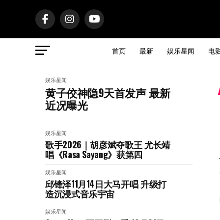
首页
最新
娱乐星闻
电
娱乐星闻
黄子佼神隐9天首发声 最新
近况曝光
娱乐星闻
歌手2026｜胡彦斌夺歌王 尤长靖
唱《Rasa Sayang》获第四
娱乐星闻
邱锋泽11月14日大马开唱 升级打
造沉浸式音乐宇宙
娱乐星闻