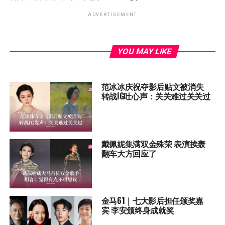
ADVERTISEMENT
YOU MAY LIKE
范冰冰庆祝夺影后贴文被消失
转战IG吐心声：关关难过关关过
戴佩妮集满双金殊荣 表演挨轰
翻车大方回应了
金马61｜七大影后担任颁奖嘉
宾 李安颁终身成就奖