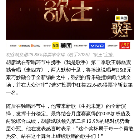
胡彦斌凭借28.88%得票率夺得《歌手2026》“歌王”宝座。
胡彦斌在帮唱环节中携手《我是歌手》第二季歌王韩磊震
撼合唱《走四方》，两人默契十足，将摇滚说唱与R&B元
素巧妙融合于全新编曲之中，强烈的音乐碰撞瞬间点燃全
场，并在大众评审“7选3”投票中狂揽22.64%得票率斩获第
一名。
随后在独唱环节中，他带来新歌《生死未定》的全新演
绎，发挥十分稳定。最终结合月度赛赢得的20%加权值及
两轮综合成绩，胡彦斌以领先第二名12.9%的绝对优势断
层夺冠。他在发表感言时表示：“这个奖杯属于每一个勇敢
热爱、站在这个舞台上继续歌唱的歌手们！”