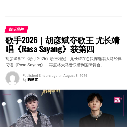
娱乐星闻
歌手2026｜胡彦斌夺歌王 尤长靖
唱《Rasa Sayang》获第四
胡彦斌拿下《歌手2026》歌王桂冠；尤长靖在总决赛选唱大马经典
民谣《Rasa Sayang》，再度将大马音乐带到国际舞台。
Published
3 hours ago
on
August 8, 2026
By
陈佩霓