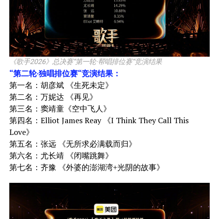
《歌手2026》总决赛“第一轮·帮唱排位赛“竞演结果
“第二轮·独唱排位赛“竞演结果：
第一名：胡彦斌 《生死未定》
第二名：万妮达 《再见》
第三名：窦靖童《空中飞人》
第四名：Elliot James Reay 《I Think They Call This
Love》
第五名：张远 《无所求必满载而归》
第六名：尤长靖 《闭嘴跳舞》
第七名：齐豫 《外婆的澎湖湾+光阴的故事》