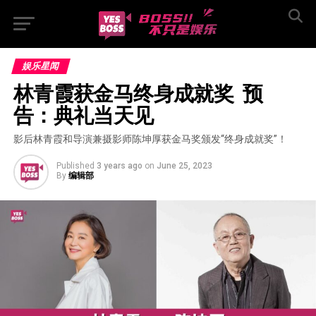
娱乐星闻
林青霞获金马终身成就奖  预
告：典礼当天见
影后林青霞和导演兼摄影师陈坤厚获金马奖颁发“终身成就奖”！
Published
3 years ago
on
June 25, 2023
By
编辑部