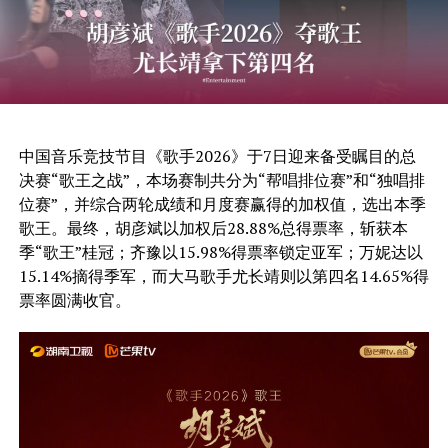
中国音乐竞技节目《歌手2026》于7日迎来备受瞩目的总
决赛“歌王之战”，本场赛制共分为“帮唱排位赛”和“独唱排
位赛”，并综合两轮成绩和月度赛赢得的加权值，选出本季
歌王。最终，胡彦斌以加权后28.88%总得票率，斩获本
季“歌王”桂冠；齐豫以15.98%得票率锁定亚军；万妮达以
15.14%摘得季军，而大马歌手尤长靖则以第四名14.65%得
票率圆满收官。