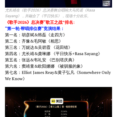
尤长靖在《歌手2026》总决赛舞台唱响大马民谣《Rasa
Sayang》，并融合了《平日快乐》，现场十分欢乐。
《歌手2026》总决赛“歌王之战”排名:
“第一轮·帮唱排位赛“竞演结果：
第一名：胡彦斌&韩磊《走四方》
第二名：齐豫&毛阿敏《相思》
第三名：万妮达&吴碧霞 《花田错》
第四名：尤长靖&龚琳娜 《平日快乐+Rasa Sayang》
第五名：张远&韦礼安 《巴别塔庆典》
第六名：窦靖童&欧阳娜娜 《被驯服的象》
第七名：Elliot James Reay&黄子弘凡《Somewhere Only
We Know》