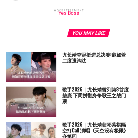
ADVERTISEMENT
Yes Boss
YOU MAY LIKE
尤长靖夺冠挺进总决赛 魏如萱
二度遭淘汰
歌手2026｜尤长靖暂列第8首度
垫底 下周拼翻身争歌王之战门
票
歌手2026｜尤长靖获邓紫棋隔
空打Call 演唱《天空没有极限》
夺第四