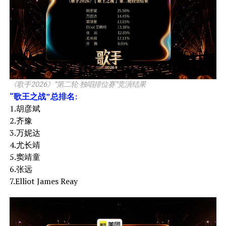
《歌手2026》“第二轮·独唱排位赛“竞演结果
“歌王之战”总排名:
1.胡彦斌
2.齐豫
3.万妮达
4.尤长靖
5.窦靖童
6.张远
7.Elliot James Reay