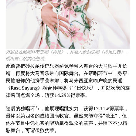
万妮达在独唱环节选唱《再见》，并融入原创说唱《排尾后巷》，
唱出自己的内心想法。
​此前曾把砂拉越传统乐器萨佩琴融入舞台的大马歌手尤长
靖，再度将大马音乐带向国际舞台。在帮唱环节中，身穿
民族服饰的他携手龚琳娜，将马来西亚家喻户晓的民谣
《Rasa Sayang》融合孙燕姿《平日快乐》，并以欢庆的旋
律瞬间点燃全场，斩获14.29%得票率。
随后的独唱环节，他展现唱跳实力，获得12.11%得票率，
最终以第四名的成绩圆满收官。虽然未能夺得“歌王”，但
他在节目中凭扎实的唱功赢得观众的掌声，并留下不少精
彩舞台，可谓虽败犹荣。