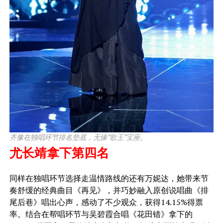
齐豫在独唱环节排名垫底，无缘“歌王”宝座。
尤长靖拿下第四名
​同样在独唱环节选择走温情路线的还有万妮达，她带来节
奏舒缓的经典曲目《再见》，并巧妙融入原创说唱曲《排
尾后巷》唱出心声，感动了不少观众，获得14.15%得票
率。结合在帮唱环节与吴碧霞合唱《花田错》拿下的