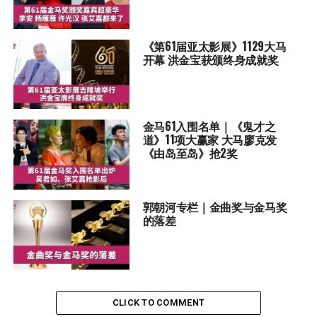
《第61届亚太影展》1129大马
开幕 洪金宝获颁终身成就奖
金马61入围名单｜《鬼才之
道》11项大赢家 大马廖克发
《由岛至岛》抢2奖
郭朝河专栏｜金曲奖与金马奖
的落差
CLICK TO COMMENT