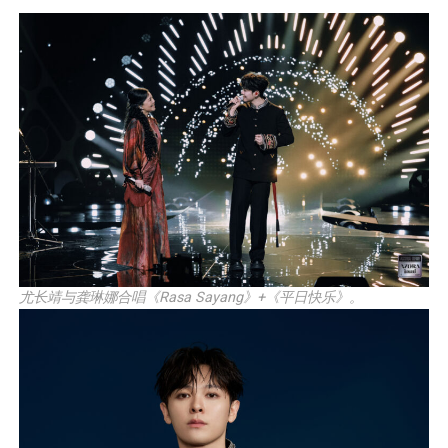
尤长靖与龚琳娜合唱《Rasa Sayang》+《平日快乐》。