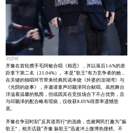
胡彦斌
齐豫在首轮携手毛阿敏合唱《相思》，并以落后1.6%的差
距拿下第二名（21.04%）。本是“歌王”有力竞争者的她，
在关键的独唱环节带来经典民谣串烧《外婆的澎湖湾》与
《光阴的故事》，并邀请童声邱颖泽同台献唱。虽然舞台
洋溢着温馨的氛围，但或因其在竞技场合下不占优势，且
与邱颖泽的配合略有瑕疵，仅收获8.03%得票率遗憾垫
底。
齐豫在争冠时刻“反其道而行”的选曲，也被网民打趣为“躲
歌王”，相关话题“齐豫 躲歌王”迅速冲上微博热搜榜。不