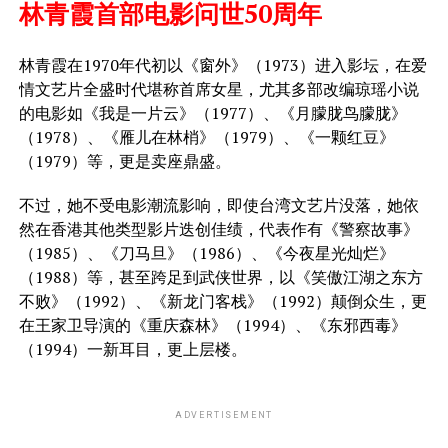
林青霞首部电影问世50周年
林青霞在1970年代初以《窗外》（1973）进入影坛，在爱
情文艺片全盛时代堪称首席女星，尤其多部改编琼瑶小说
的电影如《我是一片云》（1977）、《月朦胧鸟朦胧》
（1978）、《雁儿在林梢》（1979）、《一颗红豆》
（1979）等，更是卖座鼎盛。
不过，她不受电影潮流影响，即使台湾文艺片没落，她依
然在香港其他类型影片迭创佳绩，代表作有《警察故事》
（1985）、《刀马旦》（1986）、《今夜星光灿烂》
（1988）等，甚至跨足到武侠世界，以《笑傲江湖之东方
不败》（1992）、《新龙门客栈》（1992）颠倒众生，更
在王家卫导演的《重庆森林》（1994）、《东邪西毒》
（1994）一新耳目，更上层楼。
ADVERTISEMENT