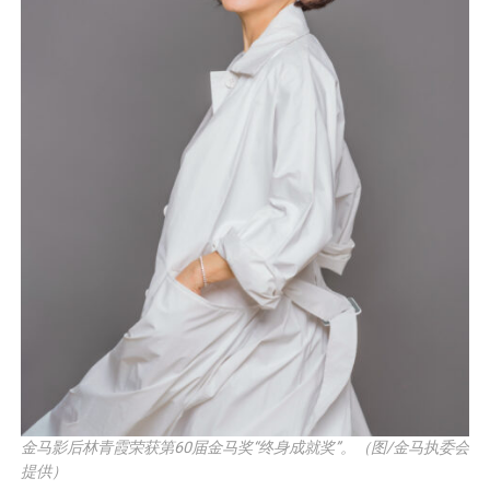
金马影后林青霞荣获第60届金马奖“终身成就奖”。（图/金马执委会
提供）