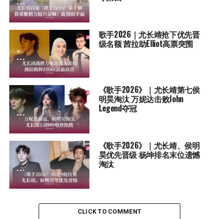
歌手2026｜尤长靖抢下优先晋
级名额 茜拉助Elliot高票突围
《歌手2026》｜尤长靖第七侯
明昊淘汰 万妮达击败John
Legend夺冠
《歌手2026》｜尤长靖、侯明
昊优先晋级 杨坤排名末位遗憾
淘汰
CLICK TO COMMENT