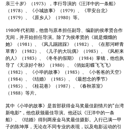
亲三十岁》（1973），李行导演的《汪洋中的一条船》
（1978）、《小城故事》（1979）、《早安台北》
（1979）、《原乡人》（1980）等。
1980年代初期，他曾与原本担任副导、编剧的侯孝贤合作
无间，并开始担任导演。除了为侯孝贤的《就是熘熘的
她》（1981）、《风儿踢踏踩》（1982）、《在那河畔青
草青》（1982）、《儿子的大玩偶》（1983）、《风柜来
的人》（1983）、《冬冬的假期》（1984）掌镜，他也执
导了《天凉好个秋》（1980）、《俏如彩蝶飞飞飞》
（1982）、《小毕的故事》（1983）、《小爸爸的天空》
（1984）、《结婚》（1985）、《最想念的季节》
（1985）、《桂花巷》（1987）、《春秋茶室》
（1988）等片。
其中《小毕的故事》是首部获得金马奖最佳剧情片的“台湾
新电影”，他也获颁最佳导演。他还以《汪洋中的一条
船》、《结婚》得到两座金马奖最佳摄影。入行已满一甲
子的陈坤厚，无论在不同专业的表现，以及电影运动的引