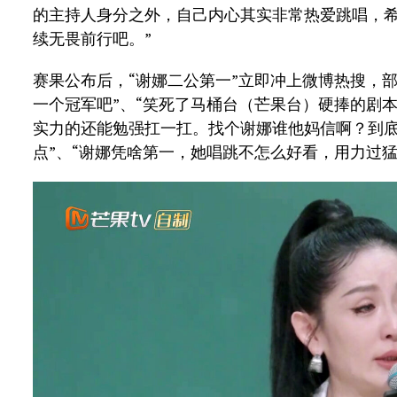
的主持人身分之外，自己内心其实非常热爱跳唱，
续无畏前行吧。”
赛果公布后，“谢娜二公第一”立即冲上微博热搜，
一个冠军吧”、“笑死了马桶台（芒果台）硬捧的剧
实力的还能勉强扛一扛。找个谢娜谁他妈信啊？到底是
点”、“谢娜凭啥第一，她唱跳不怎么好看，用力过猛