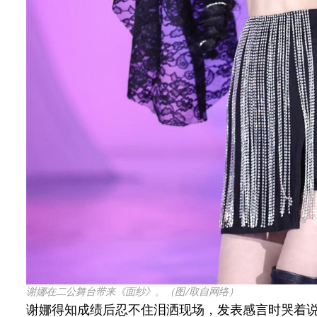
谢娜在二公舞台带来《面纱》。（图/取自网络）
谢娜得知成绩后忍不住泪洒现场，发表感言时哭着说