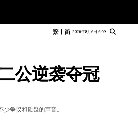
繁
|
简
2026年8月6日 6:09
二公逆袭夺冠  
发不少争议和质疑的声音。